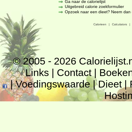
Ga naar de calorielijst
Uitgebreid calorie zoekformulier
Opzoek naar een dieet? Neem dan een
Calorieen
|
Calculators
|
© 2005 - 2026
Calorielijst.
Links
|
Contact
|
Boeke
|
Voedingswaarde
|
Dieet
|
Hosti