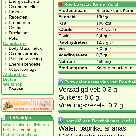
Energieschema
Roerbaksaus Kerrie (Asia)
Calorieen teller
Productnaam
Roerbaksaus Kerrie 
Links
Eenheid
100 gr.
Recepten
E-nummers
Kcal
106
kcal
Contact
kJoule
444 kjoule
Disclaimer
Eiwit
0,4 gr.
•
Polls
Koolhydraten
12,3 gr.
•
Calculators
Body Mass Index
Vet
6,0 gr.
•
Calorieverbruik
Voedingsvezel
0,7 gr.
•
Ruststofwisseling
Natrium
450 mg.
Energiebehoefte
Productgroep
Soep(producten) en
Vetpercentage
Afslanktips
Diëten
Extra calorie waarden van Roerbak
Webshop
Verzadigd vet: 0,3 g
Boeken
Suikers: 8,6 g
Voedingsvezels: 0,7 g
11 Afvaltips
Ingrediënten Roerbaksaus Kerrie (
Water zuivert je lichaam
Water, paprika, ananas
Let op je voeding
Eet met regelmaat