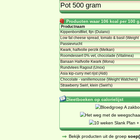
Pot 500 gram
Producten waar 106 kcal per 100 g.
Productnaam
Kippenborstfilet, fijn (Dulano)
Low fat cheese spread, tomato & basil (Weight
Passievrucht
Kwark, halfvolle perzik (Melkan)
Roomdessert 0% vet, chocolade (Vitalinea)
Banaan Halfvolle Kwark (Mona)
Rundvlees Ragout (Unox)
Asia kip-curry met rijst (Aldi)
Chocolate - vanillemousse (Weight Watchers)
Strawberry Swirl, klein (Swirl's)
Dieetboeken op calorielijst
Bekijk producten uit de groep
soep(