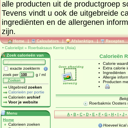
alle producten uit de productgroep
s
Tevens vindt u ook de uitgebreide cal
ingrediënten en de allergenen infor
zijn.
Home
|
Calculators
|
Afslanktips
|
Recepten
•
Calorielijst
»
Roerbaksaus Kerrie (Asia)
Zoek calorieën van
Calorieën R
Calorie waar
Extra calorie 
exacte zoekterm
Ingrediënten
zoek per
g / ml
Allergie infor
Zoeken
Producten me
Uitgebreid
zoeken
Calorieën per portie
Calorieën
archief
Beki
Voor je website
Roerbakmix Oosters (
Menu
A
•
B
•
C
•
D
•
E
•
F
•
G
•
H
•
I
•
J
•
Home
Calorieen zoeken
Hoeveel kcal