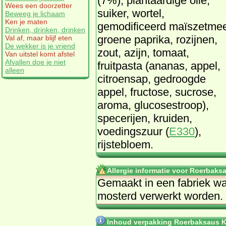
(7%), plantaardige olie,
Wees een doorzetter
suiker, wortel,
Beweeg je lichaam
Ken je maten
gemodificeerd maïszetmee
Drinken, drinken, drinken
groene paprika, rozijnen,
Val af, maar blijf eten
De wekker is je vriend
zout, azijn, tomaat,
Van uitstel komt afstel
Afvallen doe je niet
fruitpasta (ananas, appel,
alleen
citroensap, gedroogde
appel, fructose, sucrose,
aroma, glucosestroop),
specerijen, kruiden,
voedingszuur (
E330
),
rijstebloem.
Allergie informatie voor Roerbaksa
Gemaakt in een fabriek war
mosterd verwerkt worden.
Inhoud verpakking Roerbaksaus Ke