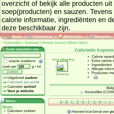
overzicht of bekijk alle producte
soep(producten) en sauzen
. Tevens vindt u ook de uitgebreide
calorie informatie, ingrediënten en d
deze beschikbaar zijn.
Home
|
Calculators
|
Afslanktips
|
Recepten
•
Calorielijst
»
Kopsoep Chinese tomaat (Albert Heijn)
Zoek calorieën van
Calorieën Kopsoep
Calorie waar
Extra calorie 
exacte zoekterm
Ingrediënten
zoek per
g / ml
Allergie infor
Zoeken
Producten me
Uitgebreid
zoeken
Calorieën per portie
Calorieën
archief
Beki
Voor je website
Koolvisfilet (C100
Menu
A
•
B
•
C
•
D
•
E
•
F
•
G
•
H
•
I
•
J
•
Home
Calorieen zoeken
Hoeveel kcal bevat een
po