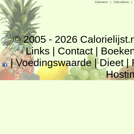
Calorieen
|
Calculators
|
© 2005 - 2026
Calorielijst.
Links
|
Contact
|
Boeke
|
Voedingswaarde
|
Dieet
|
Hosti