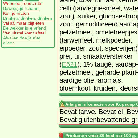
wa­ter, 40% to­maat, ver­mi­
Wees een doorzetter
cel­li (tar­weg­ries­meel, wa­te
Beweeg je lichaam
Ken je maten
zout), sui­ker, glu­co­se­stroo
Drinken, drinken, drinken
zout, ge­mo­di­fi­ceerd aard­a
Val af, maar blijf eten
De wekker is je vriend
pel­zet­meel, ome­letreep­jes
Van uitstel komt afstel
Afvallen doe je niet
(tar­we­meel, melk­poe­der,
alleen
eipoe­der, zout, spe­ce­rij­en)
prei, ui, smaak­ver­ster­ker
(
E621
), 1% tau­gé, aard­ap­
pel­zet­meel, ge­har­de plant
aar­di­ge olie, aro­ma's,
bloem­kool, krui­den, kleur­sto
Allergie informatie voor Kopsoep 
Be­vat tar­we. Be­vat ei. Be­v
Be­vat glu­ten­be­vat­ten­de gr
Producten waar 30 kcal per 100 g. i