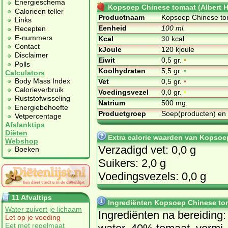
Energieschema
Kopsoep Chinese tomaat (Albert H
Calorieen teller
Productnaam
Kopsoep Chinese tom
Links
Eenheid
100 ml.
Recepten
E-nummers
Kcal
30
kcal
Contact
kJoule
120 kjoule
Disclaimer
Eiwit
0,5 gr.
•
Polls
Koolhydraten
5,5 gr.
•
Calculators
Body Mass Index
Vet
0,5 gr.
•
Calorieverbruik
Voedingsvezel
0,0 gr.
•
Ruststofwisseling
Natrium
500 mg.
Energiebehoefte
Productgroep
Soep(producten) en
Vetpercentage
Afslanktips
Diëten
Extra calorie waarden van Kopsoep
Webshop
Verzadigd vet: 0,0 g
Boeken
Suikers: 2,0 g
Voedingsvezels: 0,0 g
11 Afvaltips
Ingrediënten Kopsoep Chinese tom
Water zuivert je lichaam
In­gre­di­ën­ten na be­reiding:
Let op je voeding
Eet met regelmaat