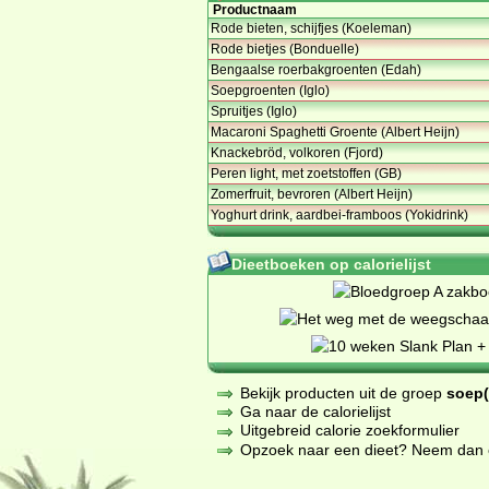
Productnaam
Rode bieten, schijfjes (Koeleman)
Rode bietjes (Bonduelle)
Bengaalse roerbakgroenten (Edah)
Soepgroenten (Iglo)
Spruitjes (Iglo)
Macaroni Spaghetti Groente (Albert Heijn)
Knackebröd, volkoren (Fjord)
Peren light, met zoetstoffen (GB)
Zomerfruit, bevroren (Albert Heijn)
Yoghurt drink, aardbei-framboos (Yokidrink)
Dieetboeken op calorielijst
Bekijk producten uit de groep
soep(
Ga naar de calorielijst
Uitgebreid calorie zoekformulier
Opzoek naar een dieet? Neem dan een