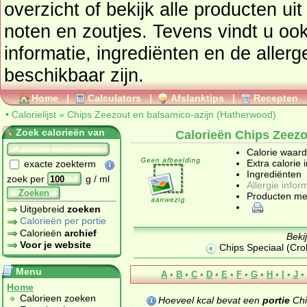
overzicht of bekijk alle product
noten en zoutjes
. Tevens vindt u ook de uitgebreide calorie
informatie, ingrediënten en de aller
beschikbaar zijn.
Home
|
Calculators
|
Afslanktips
|
Recepten
•
Calorielijst
»
Chips Zeezout en balsamico-azijn (Hatherwood)
Zoek calorieën van
Calorieën Chips Zeezo
Calorie waar
Extra calorie 
exacte zoekterm
Ingrediënten
zoek per
g / ml
Allergie infor
Zoeken
Producten me
Uitgebreid
zoeken
Calorieën per portie
Calorieën
archief
Beki
Voor je website
Chips Speciaal (Cro
Menu
A
•
B
•
C
•
D
•
E
•
F
•
G
•
H
•
I
•
J
•
Home
Calorieen zoeken
Hoeveel kcal bevat een
portie
Chi