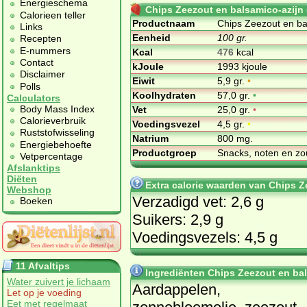
Energieschema
Chips Zeezout en balsamico-azijn
Calorieen teller
Productnaam
Chips Zeezout en ba
Links
Eenheid
100 gr.
Recepten
E-nummers
Kcal
476
kcal
Contact
kJoule
1993 kjoule
Disclaimer
Eiwit
5,9 gr.
•
Polls
Koolhydraten
57,0 gr.
•
Calculators
Body Mass Index
Vet
25,0 gr.
•
Calorieverbruik
Voedingsvezel
4,5 gr.
•
Ruststofwisseling
Natrium
800 mg.
Energiebehoefte
Productgroep
Snacks, noten en zo
Vetpercentage
Afslanktips
Diëten
Extra calorie waarden van Chips 
Webshop
Verzadigd vet: 2,6 g
Boeken
Suikers: 2,9 g
Voedingsvezels: 4,5 g
11 Afvaltips
Ingrediënten Chips Zeezout en ba
Water zuivert je lichaam
Aardappelen,
Let op je voeding
Eet met regelmaat