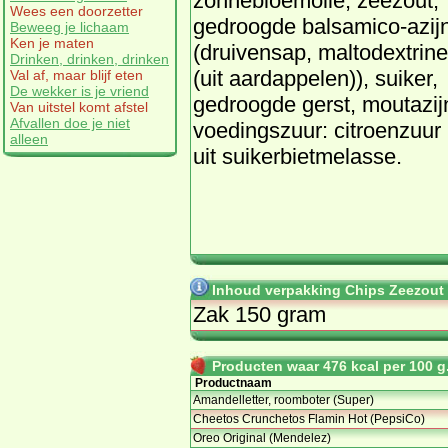
zonnebloemolie, zeezout,
Wees een doorzetter
gedroogde balsamico-azij
Beweeg je lichaam
Ken je maten
(druivensap, maltodextrine
Drinken, drinken, drinken
(uit aardappelen)), suiker,
Val af, maar blijf eten
De wekker is je vriend
gedroogde gerst, moutazij
Van uitstel komt afstel
Afvallen doe je niet
voedingszuur: citroenzuur
alleen
uit suikerbietmelasse.
Inhoud verpakking Chips Zeezout 
Zak 150 gram
Producten waar 476 kcal per 100 g.
Productnaam
Amandelletter, roomboter (Super)
Cheetos Crunchetos Flamin Hot (PepsiCo)
Oreo Original (Mendelez)