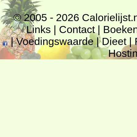
© 2005 - 2026
Calorielijst.
Links
|
Contact
|
Boeke
|
Voedingswaarde
|
Dieet
|
Hosti