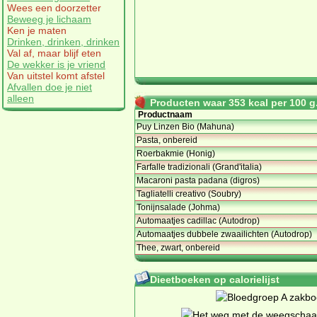
Wees een doorzetter
Beweeg je lichaam
Ken je maten
Drinken, drinken, drinken
Val af, maar blijf eten
De wekker is je vriend
Van uitstel komt afstel
Afvallen doe je niet
alleen
Producten waar 353 kcal per 100 g.
Productnaam
Puy Linzen Bio (Mahuna)
Pasta, onbereid
Roerbakmie (Honig)
Farfalle tradizionali (Grand'italia)
Macaroni pasta padana (digros)
Tagliatelli creativo (Soubry)
Tonijnsalade (Johma)
Automaatjes cadillac (Autodrop)
Automaatjes dubbele zwaailichten (Autodrop)
Thee, zwart, onbereid
Dieetboeken op calorielijst