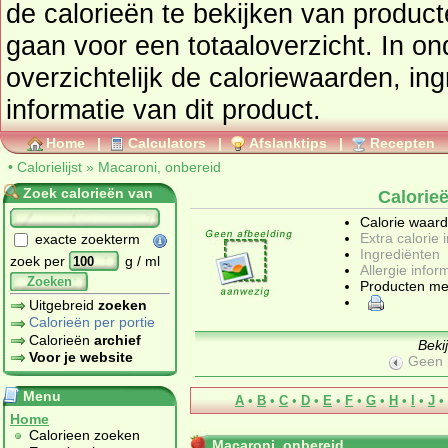
de calorieën te bekijken van produc
gaan voor een totaaloverzicht. In onderstaand tabel vindt u
overzichtelijk de caloriewaarden, ingrediënten en allergenen
informatie van dit product.
Home
|
Calculators
|
Afslanktips
|
Recepten
•
Calorielijst
»
Macaroni, onbereid
Zoek calorieën van
Calorie
Calorie waar
Extra calorie 
exacte zoekterm
Ingrediënten
zoek per
g / ml
Allergie infor
Zoeken
Producten me
Uitgebreid
zoeken
Calorieën per portie
Calorieën
archief
Beki
Voor je website
Geen 
Menu
A
•
B
•
C
•
D
•
E
•
F
•
G
•
H
•
I
•
J
•
Home
Calorieen zoeken
Macaroni, onbereid