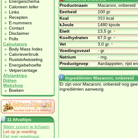
Energieschema
Productnaam
Macaroni, onbereid
Calorieen teller
Eenheid
100 gr.
Links
Recepten
Kcal
353
kcal
E-nummers
kJoule
1480 kjoule
Contact
Eiwit
13,5 gr.
•
Disclaimer
Koolhydraten
67,0 gr.
•
Polls
Vet
3,0 gr.
•
Calculators
Body Mass Index
Voedingsvezel
- gr.
•
Calorieverbruik
Natrium
- mg.
Ruststofwisseling
Productgroep
Aardappelen, rijst e
Energiebehoefte
Vetpercentage
Afslanktips
Ingrediënten Macaroni, onbereid
Diëten
Er zijn voor Macaroni, onbereid nog ge
Webshop
ingrediënten aanwezig.
Boeken
11 Afvaltips
Water zuivert je lichaam
Let op je voeding
Eet met regelmaat