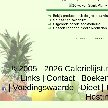
Bekijk producten uit de groep
aarda
Ga naar de calorielijst
Uitgebreid calorie zoekformulier
Opzoek naar een dieet? Neem dan een
Calorieen
|
Calculators
|
© 2005 - 2026
Calorielijst.
Links
|
Contact
|
Boeke
|
Voedingswaarde
|
Dieet
|
Hosti