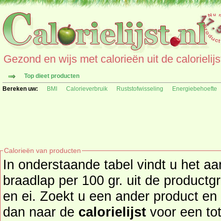
Gezond en wijs met calorieën uit de calorielijs
Top dieet producten
Bereken uw:
BMI
Calorieverbruik
Ruststofwisseling
Energiebehoefte
Calorieën van producten
In onderstaande tabel vindt u het aa
braadlap per 100 gr. uit de productgroep vlees(waren), vis, kip
en ei. Zoekt u een ander product en de calor
dan naar de
calorielijst
voor een totaal overzicht of bekijk alle