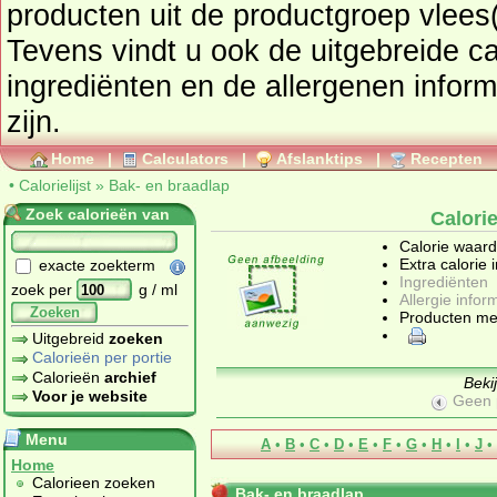
producten uit de productgroep
vlees(
Tevens vindt u ook de uitgebreide cal
ingrediënten en de allergenen informatie als deze beschikbaar
zijn.
Home
|
Calculators
|
Afslanktips
|
Recepten
•
Calorielijst
»
Bak- en braadlap
Zoek calorieën van
Calori
Calorie waar
Extra calorie 
exacte zoekterm
Ingrediënten
zoek per
g / ml
Allergie infor
Zoeken
Producten me
Uitgebreid
zoeken
Calorieën per portie
Calorieën
archief
Beki
Voor je website
Geen 
Menu
A
•
B
•
C
•
D
•
E
•
F
•
G
•
H
•
I
•
J
•
Home
Calorieen zoeken
Bak- en braadlap