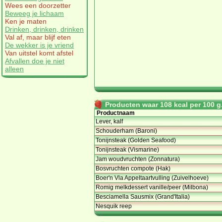
Wees een doorzetter
Beweeg je lichaam
Ken je maten
Drinken, drinken, drinken
Val af, maar blijf eten
De wekker is je vriend
Van uitstel komt afstel
Afvallen doe je niet
alleen
Producten waar 108 kcal per 100 g.
Productnaam
Lever, kalf
Schouderham (Baroni)
Tonijnsteak (Golden Seafood)
Tonijnsteak (Vismarine)
Jam woudvruchten (Zonnatura)
Bosvruchten compote (Hak)
Boer'n Vla Appeltaartvulling (Zuivelhoeve)
Romig melkdessert vanille/peer (Milbona)
Besciamella Sausmix (Grand'Italia)
Nesquik reep