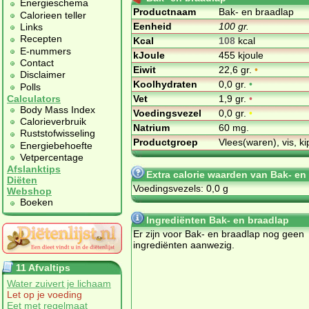
Energieschema
Productnaam
Bak- en braadlap
Calorieen teller
Eenheid
100 gr.
Links
Recepten
Kcal
108
kcal
E-nummers
kJoule
455 kjoule
Contact
Eiwit
22,6 gr.
•
Disclaimer
Koolhydraten
0,0 gr.
•
Polls
Vet
1,9 gr.
•
Calculators
Body Mass Index
Voedingsvezel
0,0 gr.
•
Calorieverbruik
Natrium
60 mg.
Ruststofwisseling
Productgroep
Vlees(waren), vis, ki
Energiebehoefte
Vetpercentage
Afslanktips
Extra calorie waarden van Bak- en
Diëten
Voedingsvezels: 0,0 g
Webshop
Boeken
Ingrediënten Bak- en braadlap
Er zijn voor Bak- en braadlap nog geen
ingrediënten aanwezig.
11 Afvaltips
Water zuivert je lichaam
Let op je voeding
Eet met regelmaat