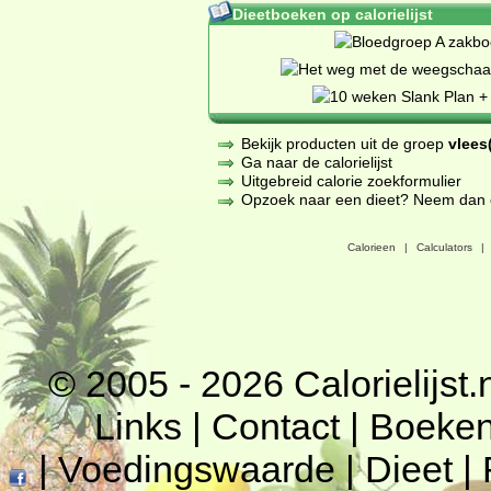
Dieetboeken op calorielijst
Bekijk producten uit de groep
vlees(
Ga naar de calorielijst
Uitgebreid calorie zoekformulier
Opzoek naar een dieet? Neem dan een
Calorieen
|
Calculators
|
© 2005 - 2026
Calorielijst.
Links
|
Contact
|
Boeke
|
Voedingswaarde
|
Dieet
|