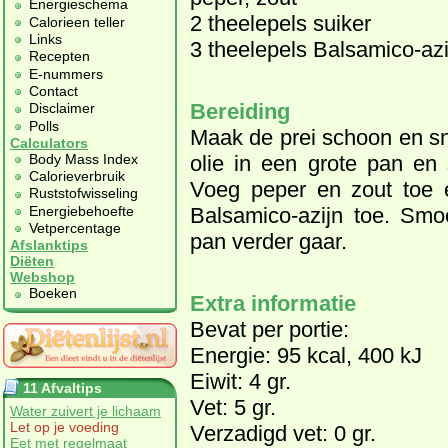
Energieschema
2 theelepels suiker
Calorieen teller
Links
3 theelepels Balsamico-azi
Recepten
E-nummers
Contact
Bereiding
Disclaimer
Polls
Maak de prei schoon en sn
Calculators
Body Mass Index
olie in een grote pan en 
Calorieverbruik
Voeg peper en zout toe e
Ruststofwisseling
Energiebehoefte
Balsamico-azijn toe. Sm
Vetpercentage
pan verder gaar.
Afslanktips
Diëten
Webshop
Boeken
Extra informatie
Bevat per portie:
Energie: 95 kcal, 400 kJ
Eiwit: 4 gr.
11 Afvaltips
Vet: 5 gr.
Water zuivert je lichaam
Let op je voeding
Verzadigd vet: 0 gr.
Eet met regelmaat