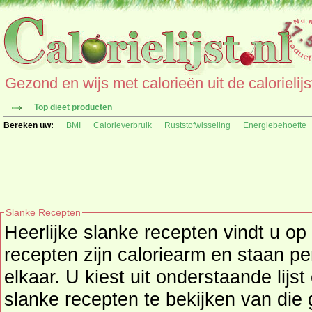
Gezond en wijs met calorieën uit de calorielijs
Top dieet producten
Bereken uw:
BMI
Calorieverbruik
Ruststofwisseling
Energiebehoefte
Slanke Recepten
Heerlijke slanke recepten vindt u op 
recepten zijn caloriearm en staan per dieet groep gesorteerd bij
elkaar. U kiest uit onderstaande lij
slanke recepten te bekijken van die groep. Achter elk recept