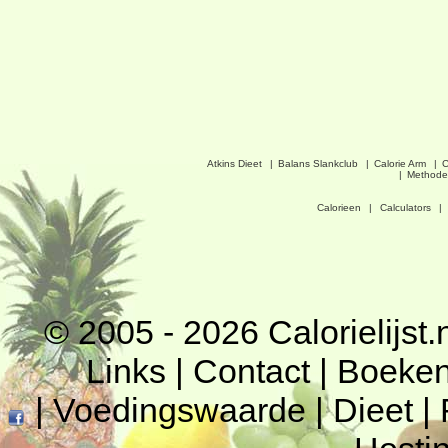
Atkins Dieet
|
Balans Slankclub
|
Calorie Arm
|
C
|
Methode
Calorieen
|
Calculators
|
© 2005 - 2026
Calorielijst.
Links
|
Contact
|
Boeke
|
Voedingswaarde
|
Dieet
|