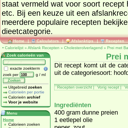
staat vermeld wat voor soort recept het is, lun
etc. Bij een keuze uit een afslankrec
meerdere populaire recepten bekijken van de geko
dieetcategorie.
Home
|
Calculators
|
Afslanktips
|
Recepten
•
Calorielijst
»
Afslank Recepten
»
Cholesterolverlagend
»
Prei met B
Prei 
Zoek calorieën van
Dit recept komt uit de cat
exacte zoekterm
uit de categoriesoort: hoof
zoek per
g / ml
Zoeken
Uitgebreid
zoeken
Recepten overzicht
|
Vorig recept
|
V
Calorieën per portie
Calorieën
archief
Voor je website
Ingrediënten
400 gram dunne preien
Menu
1 eetlepel olie
Home
Calorieen zoeken
peper, zout