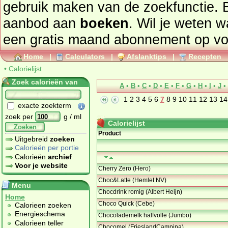
gebruik maken van de zoekfunctie. 
aanbod aan
boeken
. Wil je weten 
een gratis maand abonnement op
vo
Home
|
Calculators
|
Afslanktips
|
Recepten
•
Calorielijst
Zoek calorieën van
A
•
B
•
C
•
D
•
E
•
F
•
G
•
H
•
I
•
J
•
1
2
3
4
5
6
7
8
9
10
11
12
13
14
exacte zoekterm
zoek per
g / ml
Calorielijst
Zoeken
Product
Uitgebreid
zoeken
Calorieën per portie
Calorieën
archief
Voor je website
Cherry Zero (Hero)
Choc&Latte (Hemlet NV)
Menu
Chocdrink romig (Albert Heijn)
Home
Choco Quick (Cebe)
Calorieen zoeken
Energieschema
Chocolademelk halfvolle (Jumbo)
Calorieen teller
Chocomel (FrieslandCampina)