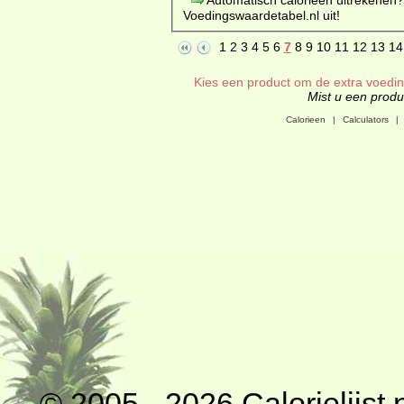
Voedingswaardetabel.nl uit!
1
2
3
4
5
6
7
8
9
10
11
12
13
14
Kies een product om de extra voeding
Mist u een produc
Calorieen
|
Calculators
|
© 2005 - 2026
Calorielijst.