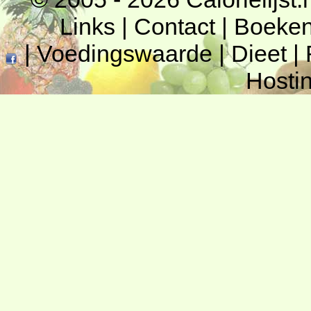
Links
|
Contact
|
Boeke
|
Voedingswaarde
|
Dieet
|
Hosti