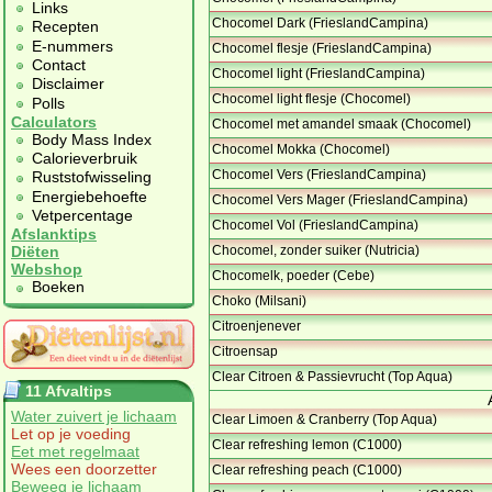
Links
Chocomel Dark (FrieslandCampina)
Recepten
E-nummers
Chocomel flesje (FrieslandCampina)
Contact
Chocomel light (FrieslandCampina)
Disclaimer
Chocomel light flesje (Chocomel)
Polls
Calculators
Chocomel met amandel smaak (Chocomel)
Body Mass Index
Chocomel Mokka (Chocomel)
Calorieverbruik
Chocomel Vers (FrieslandCampina)
Ruststofwisseling
Energiebehoefte
Chocomel Vers Mager (FrieslandCampina)
Vetpercentage
Chocomel Vol (FrieslandCampina)
Afslanktips
Chocomel, zonder suiker (Nutricia)
Diëten
Webshop
Chocomelk, poeder (Cebe)
Boeken
Choko (Milsani)
Citroenjenever
Citroensap
Clear Citroen & Passievrucht (Top Aqua)
11 Afvaltips
Water zuivert je lichaam
Clear Limoen & Cranberry (Top Aqua)
Let op je voeding
Clear refreshing lemon (C1000)
Eet met regelmaat
Wees een doorzetter
Clear refreshing peach (C1000)
Beweeg je lichaam