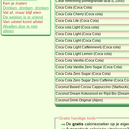
Clear refreshing pomegranate-acai (C1000)
Ken je maten
Coca Cola (Coca Cola)
Drinken, drinken, drinken
Val af, maar blijf eten
Coca Cola Cherry (Coca cola)
De wekker is je vriend
Coca Cola Life (Coca Cola)
Van uitstel komt afstel
Afvallen doe je niet
Coca cola Light (Coca cola)
alleen
Coca Cola Light (Coca Cola)
Coca Cola Light (Coca Cola)
Coca Cola Light Caffeinnevrij (Coca cola)
Coca Cola Light Lemon (Coca cola)
Coca Cola Vanilla (Coca Cola)
Coca Cola Vanilla Zero Sugar (Coca Cola)
Coca Cola Zero Sugar (Coca Cola)
Coca Cola Zero Sugar Zero Caffeine (Coca Co
Coconut Based Cocoa Cappuccino (Starbucks
Coconut Dream Kokosnoot en Rijst Bio (Dream
Coconut Drink Original (Alpro)
Gratis handige tools
De
gratis
caloriezoeker op je eige
Automatisch calorieën uitrekenen