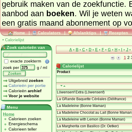
gebruik maken van de zoekfunctie. 
aanbod aan
boeken
. Wil je weten 
een gratis maand abonnement op
vo
Home
|
Calculators
|
Afslanktips
|
Recepten
•
Calorielijst
Zoek calorieën van
A
•
B
•
C
•
D
•
E
•
F
•
G
•
H
•
I
•
J
•
1
2
exacte zoekterm
Calorielijst
zoek per
g / ml
Product
Zoeken
Uitgebreid
zoeken
Calorieën per portie
Calorieën
archief
Löwensenf Extra (Löwensenf)
Voor je website
La GRande Baquette Céréales (Délifrance)
La Madeleine (Bonne Maman)
Menu
La Madeleine Chocolat au Lait (Bonne Maman
Home
Calorieen zoeken
La Madeleine with Lemon (Bonne Maman)
Energieschema
La Margherita con Basilico (Dr. Oetker)
Calorieen teller