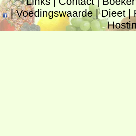
Links
|
Contact
|
Boeke
|
Voedingswaarde
|
Dieet
|
Hosti