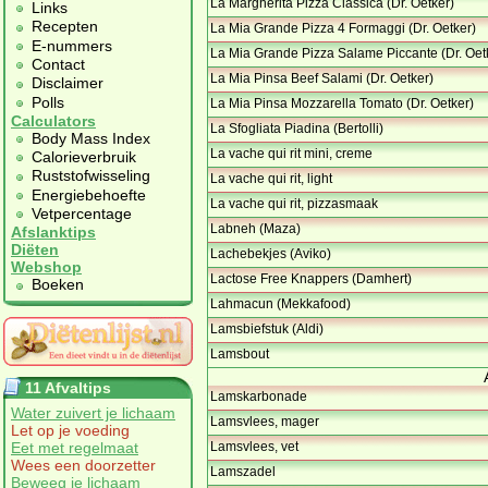
La Margherita Pizza Classica (Dr. Oetker)
Links
Recepten
La Mia Grande Pizza 4 Formaggi (Dr. Oetker)
E-nummers
La Mia Grande Pizza Salame Piccante (Dr. Oet
Contact
La Mia Pinsa Beef Salami (Dr. Oetker)
Disclaimer
Polls
La Mia Pinsa Mozzarella Tomato (Dr. Oetker)
Calculators
La Sfogliata Piadina (Bertolli)
Body Mass Index
La vache qui rit mini, creme
Calorieverbruik
Ruststofwisseling
La vache qui rit, light
Energiebehoefte
La vache qui rit, pizzasmaak
Vetpercentage
Labneh (Maza)
Afslanktips
Diëten
Lachebekjes (Aviko)
Webshop
Lactose Free Knappers (Damhert)
Boeken
Lahmacun (Mekkafood)
Lamsbiefstuk (Aldi)
Lamsbout
11 Afvaltips
Lamskarbonade
Water zuivert je lichaam
Lamsvlees, mager
Let op je voeding
Eet met regelmaat
Lamsvlees, vet
Wees een doorzetter
Lamszadel
Beweeg je lichaam