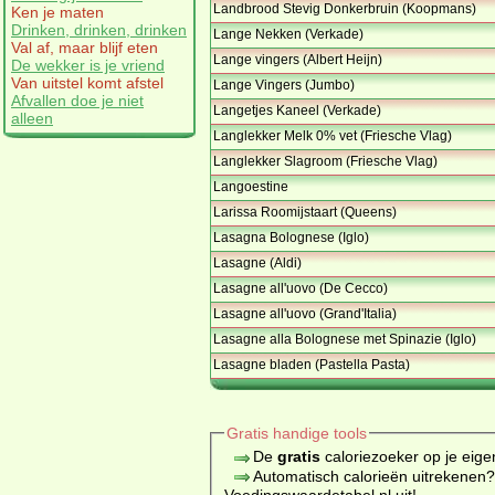
Landbrood Stevig Donkerbruin (Koopmans)
Ken je maten
Drinken, drinken, drinken
Lange Nekken (Verkade)
Val af, maar blijf eten
Lange vingers (Albert Heijn)
De wekker is je vriend
Van uitstel komt afstel
Lange Vingers (Jumbo)
Afvallen doe je niet
Langetjes Kaneel (Verkade)
alleen
Langlekker Melk 0% vet (Friesche Vlag)
Langlekker Slagroom (Friesche Vlag)
Langoestine
Larissa Roomijstaart (Queens)
Lasagna Bolognese (Iglo)
Lasagne (Aldi)
Lasagne all'uovo (De Cecco)
Lasagne all'uovo (Grand'Italia)
Lasagne alla Bolognese met Spinazie (Iglo)
Lasagne bladen (Pastella Pasta)
Gratis handige tools
De
gratis
caloriezoeker op je eige
Automatisch calorieën uitrekenen
Voedingswaardetabel.nl uit!