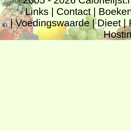
© 2005 - 2026
Calorielijst.
Links
|
Contact
|
Boeke
|
Voedingswaarde
|
Dieet
|
Hosti