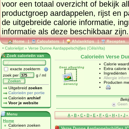
voor een totaal overzicht of bekijk alle producten uit de
productgroep
aardappelen, rijst en p
de uitgebreide calorie informatie, in
informatie als deze beschikbaar zijn.
Home
|
Calculators
|
Afslanktips
|
Recepten
•
Calorielijst
»
Verse Dunne Aardappelschijfjes (CêlaVita)
Zoek calorieën van
Calorieën Verse Dun
Calorie waar
Extra calorie 
exacte zoekterm
Ingrediënten
zoek per
g / ml
Allergie infor
Zoeken
Producten me
Uitgebreid
zoeken
Calorieën per portie
Calorieën
archief
Beki
Voor je website
Geen 
Menu
A
•
B
•
C
•
D
•
E
•
F
•
G
•
H
•
I
•
J
•
Home
Calorieen zoeken
Verse Dunne Aardappelschijfjes (C