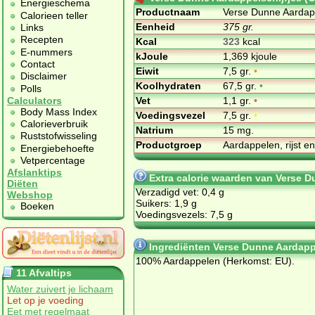
Energieschema
Productnaam
Verse Dunne Aardappe
Calorieen teller
Eenheid
375 gr.
Links
Recepten
Kcal
323
kcal
E-nummers
kJoule
1,369 kjoule
Contact
Eiwit
7,5 gr.
•
Disclaimer
Koolhydraten
67,5 gr.
•
Polls
Vet
1,1 gr.
•
Calculators
Body Mass Index
Voedingsvezel
7,5 gr.
•
Calorieverbruik
Natrium
15 mg.
Ruststofwisseling
Productgroep
Aardappelen, rijst e
Energiebehoefte
Vetpercentage
Afslanktips
Extra calorie waarden van Verse D
Diëten
Verzadigd vet: 0,4 g
Webshop
Suikers: 1,9 g
Boeken
Voedingsvezels: 7,5 g
Ingrediënten Verse Dunne Aardappe
100% Aardappelen (Herkomst: EU).
11 Afvaltips
Water zuivert je lichaam
Let op je voeding
Eet met regelmaat