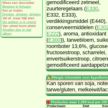
gemodificeerd zetmeel,
Wees een doorzetter
Beweeg je lichaam
zuurteregelaars (
E330
,
Ken je maten
E332, E333),
Drinken, drinken, drinken
Val af, maar blijf eten
verdikkingsmiddel (E440),
De wekker is je vriend
Van uitstel komt afstel
conserveermiddelen (
E20
Afvallen doe je niet
E222
), aroma, antioxidant
alleen
(
E300
)), tarwebloem, suike
roomboter 13,6%, glucose
fructosestroop, scharrelei
envertsuikerstroop, citroens
gemodificeerd aardappelz
Allergie informatie voor Appelbote
Kan sporen van soja, noten
tarwe/gluten, melkeiwit/la
Producten waar 1,369 kcal per 100 g
Productnaam
Eiwit
Koo