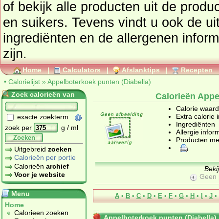
of bekijk alle producten uit de prod
en suikers
. Tevens vindt u ook de uitgebreide calorie informatie,
ingrediënten en de allergenen infor
zijn.
Home
|
Calculators
|
Afslanktips
|
Recepten
•
Calorielijst
»
Appelboterkoek punten (Diabella)
Zoek calorieën van
Calorieën Appe
Calorie waar
Extra calorie 
exacte zoekterm
Ingrediënten
zoek per
g / ml
Allergie infor
Zoeken
Producten me
Uitgebreid
zoeken
Calorieën per portie
Calorieën
archief
Beki
Voor je website
Geen 
Menu
A
•
B
•
C
•
D
•
E
•
F
•
G
•
H
•
I
•
J
•
Home
Calorieen zoeken
Appelboterkoek punten (Diabella)