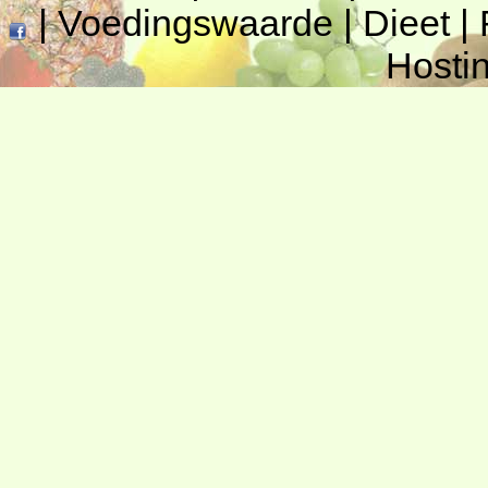
|
Voedingswaarde
|
Dieet
|
Hosti