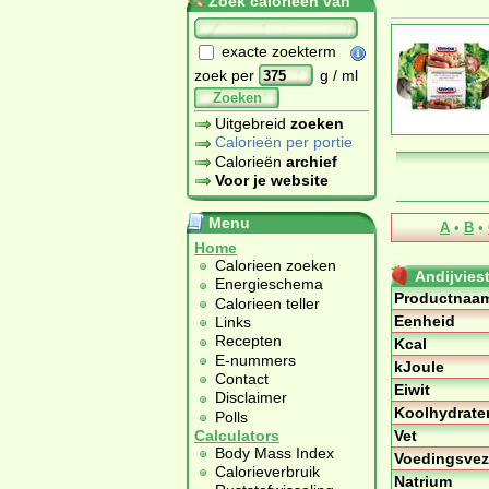
Zoek calorieën van
exacte zoekterm
zoek per
g / ml
Zoeken
Uitgebreid
zoeken
Calorieën per portie
Calorieën
archief
Voor je website
Menu
A
•
B
•
Home
Calorieen zoeken
Andijvies
Energieschema
Productnaa
Calorieen teller
Eenheid
Links
Recepten
Kcal
E-nummers
kJoule
Contact
Eiwit
Disclaimer
Koolhydrate
Polls
Vet
Calculators
Body Mass Index
Voedingsvez
Calorieverbruik
Natrium