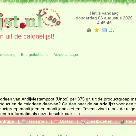
Het is vandaag
donderdag 06 augustus 2026
4:45:46
uit de calorielijst!
fwisseling
Energiebehoefte
Vetpercentage
Andijviestamppot (Unox) per 375 gr. uit de productgroep maaltijden
en maaltijdpakketten. Zoekt u een ander product en de calorieën daarvan? Ga dan naar de
calorielijst
voor een totaal
roductgroep
maaltijden en maaltijdpakketten
. Tevens vindt u ook de uitgebreide
calorie informatie, ingrediënten en de allergenen informatie als deze beschikbaar zijn.
anktips
|
Recepten
|
Diëten
|
Dieetboeken
|
Nieu