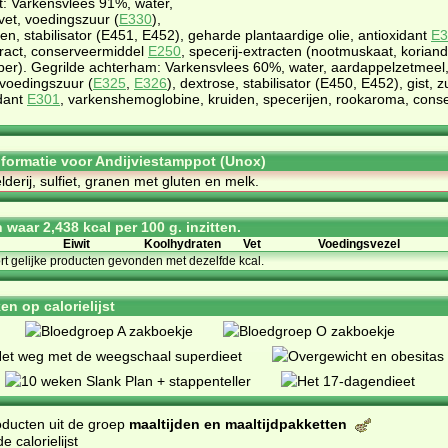
: Varkensvlees 91%, water,
vet, voedingszuur (
E330
),
en, stabilisator (E451, E452), geharde plantaardige olie, antioxidant
E3
tract, conserveermiddel
E250
, specerij-extracten (nootmuskaat, koriand
eper). Gegrilde achterham: Varkensvlees 60%, water, aardappelzetmeel,
 voedingszuur (
E325
,
E326
), dextrose, stabilisator (E450, E452), gist, 
idant
E301
, varkenshemoglobine, kruiden, specerijen, rookaroma, cons
informatie voor Andijviestamppot (Unox)
lderij, sulfiet, granen met gluten en melk.
waar 2,438 kcal per 100 g. inzitten.
Eiwit
Koolhydraten
Vet
Voedingsvezel
ort gelijke producten gevonden met dezelfde kcal.
n op calorielijst
oducten uit de groep
maaltijden en maaltijdpakketten
 calorielijst