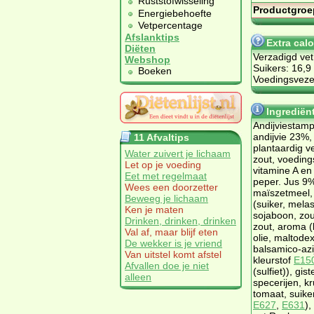
Ruststofwisseling
Productgroe
Energiebehoefte
Vetpercentage
Afslanktips
Extra cal
Diëten
Verzadigd vet
Webshop
Suikers: 16,9
Boeken
Voedingsvezel
Ingrediën
Andijviestam
andijvie 23%,
11 Afvaltips
plantaardig v
Water zuivert je lichaam
zout, voedin
Let op je voeding
vitamine A en
Eet met regelmaat
peper. Jus 9%
Wees een doorzetter
maïszetmeel, 
Beweeg je lichaam
(suiker, mela
Ken je maten
sojaboon, zout
Drinken, drinken, drinken
zout, aroma (b
Val af, maar blijf eten
olie, maltodex
De wekker is je vriend
balsamico-azi
Van uitstel komt afstel
kleurstof
E15
Afvallen doe je niet
(sulfiet)), gis
alleen
specerijen, kr
tomaat, suike
E627
,
E631
),