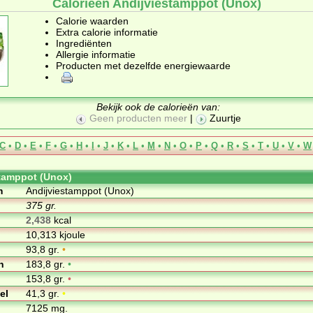
Calorieën Andijviestamppot (Unox)
Calorie waarden
Extra calorie informatie
Ingrediënten
Allergie informatie
Producten met dezelfde energiewaarde
Bekijk ook de calorieën van:
Geen producten meer
|
Zuurtje
C
•
D
•
E
•
F
•
G
•
H
•
I
•
J
•
K
•
L
•
M
•
N
•
O
•
P
•
Q
•
R
•
S
•
T
•
U
•
V
•
W
tamppot (Unox)
m
Andijviestamppot (Unox)
375 gr.
2,438
kcal
10,313 kjoule
93,8 gr.
•
n
183,8 gr.
•
153,8 gr.
•
el
41,3 gr.
•
7125 mg.