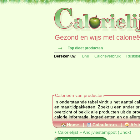
Gezond en wijs met calorieën 
Top dieet producten
Bereken uw:
BMI
Calorieverbruik
Ruststo
Calorieën van producten
In onderstaande tabel vindt u het aantal calorieën van 
overzicht of bekijk alle producten uit de p
Home
|
Calculators
|
Afsl
•
Calorielijst
»
Andijviestamppot (Unox)