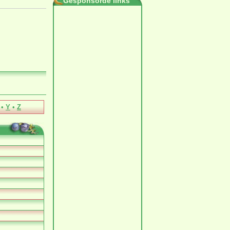
Gesponsorde links
•
Y
•
Z