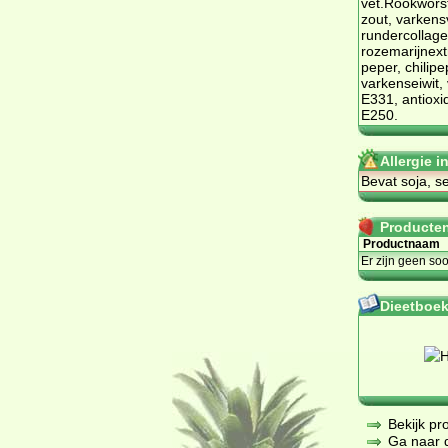
vet.Rookworst
zout, varkens
rundercollage
rozemarijnex
peper, chilip
varkenseiwit,
E331, antiox
E250.
Allergie 
Bevat soja, se
Producten 
Productnaam
Er zijn geen so
Dieetboeke
Bekijk pr
Ga naar de