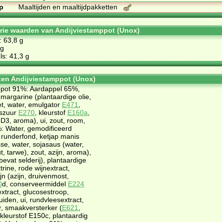
p
Maaltijden en maaltijdpakketten
orie waarden van Andijviestamppot (Unox)
: 63,8 g
 g
s: 41,3 g
ten Andijviestamppot (Unox)
ppot 91%: Aardappel 65%,
 margarine (plantaardige olie,
et, water, emulgator
E471
,
gszuur
E270
, kleurstof
E160a
,
 D3, aroma), ui, zout, room,
: Water, gemodificeerd
runderfond, ketjap manis
sse, water, sojasaus (water,
, tarwe), zout, azijn, aroma),
evat selderij), plantaardige
trine, rode wijnextract,
jn (azijn, druivenmost,
0
d, conserveermiddel
E224
textract, glucosestroop,
uiden, ui, rundvleesextract,
r, smaakversterker (
E621
,
 kleurstof E150c, plantaardig