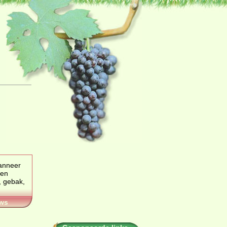
anneer
, gebak,
ws