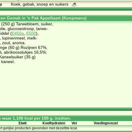
p
Koek, gebak, snoep en suikers
ten Gemak in 'n Pak Appeltaart (Koopmans)
 (250 g) Tarwebloem, suiker,
olie, glucosestroop, tarwe-
iddel (
E450a
,
E500
),
, lupinenmeel, melk-
 zout, aroma.
nge (60 g) Rozijnen 67%,
, abrikoosstukjes 16,5%;
 Kaneelsuiker (35 g)
 kaneel.
waar 1,106 kcal per 100 g. inzitten.
Eiwit
Koolhydraten
Vet
Voedingsvezel
ort gelijke producten gevonden met dezelfde kcal.