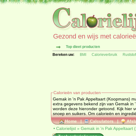
Gezond en wijs met calorieën 
Top dieet producten
Bereken uw:
BMI
Calorieverbruik
Ruststo
Calorieën van producten
Gemak in 'n Pak Appeltaart (Koopmans) ma
extra gegevens bekend zijn van Gemak in 'n Pak Appeltaart (Koopmans) zoals allergenen informatie en ingrediënten
snoep en suikers
Home
|
Calculators
|
Afsl
•
Calorielijst
»
Gemak in 'n Pak Appeltaart