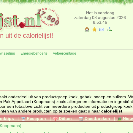
Het is vandaag
zaterdag 08 augustus 2026
8:53:46
uit de calorielijst!
fwisseling
Energiebehoefte
Vetpercentage
akt onderdeel uit van productgroep
koek, gebak, snoep en suikers
. W
worden deze hieronder getoond. Kijk hier voor een totaaloverzicht van meerdere producten uit productgroep
koek
. Om calorieën en ingrediënten van andere producten op te zoeken gaat u naar
calorielijst
.
anktips
|
Recepten
|
Diëten
|
Dieetboeken
|
Nieu
 (Koopmans)