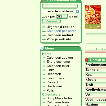
Zoek calorieën van
exacte zoekterm
zoek per
g / ml
Zoeken
Uitgebreid
zoeken
Calorieën per portie
Calorieën
archief
Voor je website
Menu
A
•
B
•
Home
Calorieen zoeken
Gemak in 
Energieschema
Productnaa
Calorieen teller
Eenheid
Links
Recepten
Kcal
E-nummers
kJoule
Contact
Eiwit
Disclaimer
Koolhydrate
Polls
Vet
Calculators
Body Mass Index
Voedingsvez
Calorieverbruik
Natrium