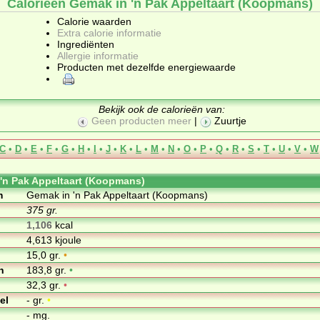
Calorieën Gemak in 'n Pak Appeltaart (Koopmans)
Calorie waarden
Extra calorie informatie
Ingrediënten
Allergie informatie
Producten met dezelfde energiewaarde
Bekijk ook de calorieën van:
Geen producten meer
|
Zuurtje
C
•
D
•
E
•
F
•
G
•
H
•
I
•
J
•
K
•
L
•
M
•
N
•
O
•
P
•
Q
•
R
•
S
•
T
•
U
•
V
•
W
'n Pak Appeltaart (Koopmans)
m
Gemak in 'n Pak Appeltaart (Koopmans)
375 gr.
1,106
kcal
4,613 kjoule
15,0 gr.
•
n
183,8 gr.
•
32,3 gr.
•
el
- gr.
•
- mg.