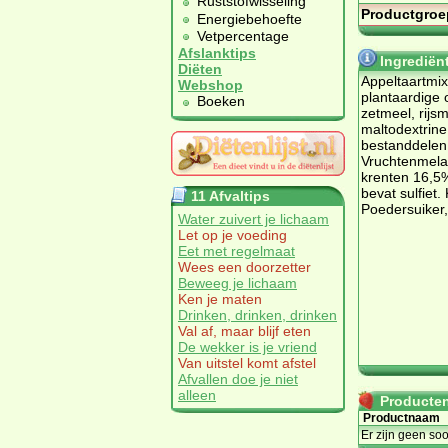
Ruststofwisseling
Productgroe
Energiebehoefte
Vetpercentage
Afslanktips
Ingrediën
Diëten
Appeltaartmix
Webshop
plantaardige 
Boeken
zetmeel, rijsm
maltodextrine
bestanddelen,
Vruchtenmela
krenten 16,5%
bevat sulfiet.
11 Afvaltips
Poedersuiker,
Water zuivert je lichaam
Let op je voeding
Eet met regelmaat
Wees een doorzetter
Beweeg je lichaam
Ken je maten
Drinken, drinken, drinken
Val af, maar blijf eten
De wekker is je vriend
Van uitstel komt afstel
Afvallen doe je niet
alleen
Producten 
Productnaam
Er zijn geen so