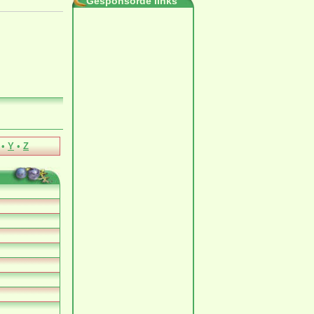
Gesponsorde links
•
Y
•
Z