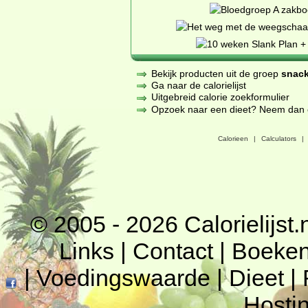
Bekijk producten uit de groep
snack
Ga naar de calorielijst
Uitgebreid calorie zoekformulier
Opzoek naar een dieet? Neem dan een
Calorieen
|
Calculators
|
© 2005 - 2026
Calorielijst.
Links
|
Contact
|
Boeke
|
Voedingswaarde
|
Dieet
|
Hosti