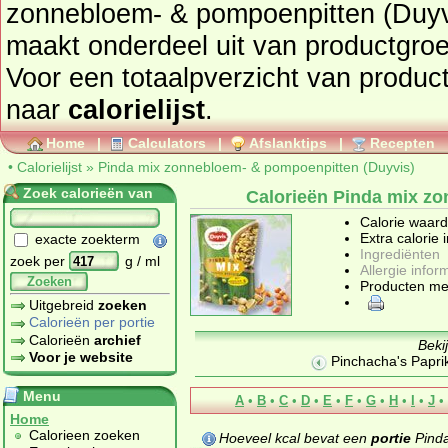
zonnebloem- & pompoenpitten (Duyvis) we
maakt onderdeel uit van productgro
Voor een totaalpverzicht van producten en hun calorieën gaat u
naar
calorielijst
.
Home
|
Calculators
|
Afslanktips
|
Recepten
•
Calorielijst
»
Pinda mix zonnebloem- & pompoenpitten (Duyvis)
Zoek calorieën van
Calorieën Pinda mix z
Calorie waar
Extra calorie 
exacte zoekterm
Ingrediënten
zoek per
g / ml
Allergie infor
Zoeken
Producten me
Uitgebreid
zoeken
Calorieën per portie
Calorieën
archief
Beki
Voor je website
Pinchacha's Paprik
Menu
A
•
B
•
C
•
D
•
E
•
F
•
G
•
H
•
I
•
J
•
Home
Calorieen zoeken
Hoeveel kcal bevat een
portie
Pinda