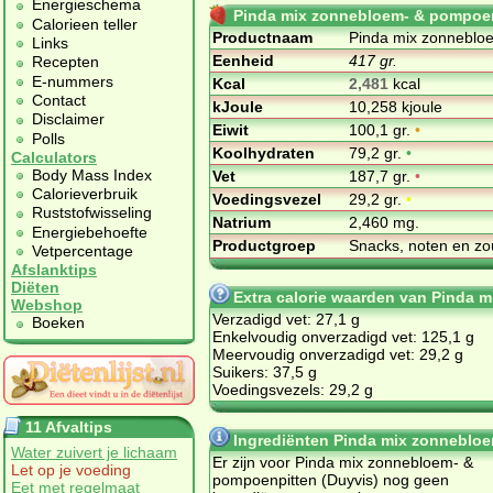
Energieschema
Pinda mix zonnebloem- & pompoen
Calorieen teller
Productnaam
Pinda mix zonnebloe
Links
Eenheid
417 gr.
Recepten
E-nummers
Kcal
2,481
kcal
Contact
kJoule
10,258 kjoule
Disclaimer
Eiwit
100,1 gr.
•
Polls
Koolhydraten
79,2 gr.
•
Calculators
Body Mass Index
Vet
187,7 gr.
•
Calorieverbruik
Voedingsvezel
29,2 gr.
•
Ruststofwisseling
Natrium
2,460 mg.
Energiebehoefte
Productgroep
Snacks, noten en zo
Vetpercentage
Afslanktips
Diëten
Extra calorie waarden van Pinda 
Webshop
Verzadigd vet: 27,1 g
Boeken
Enkelvoudig onverzadigd vet: 125,1 g
Meervoudig onverzadigd vet: 29,2 g
Suikers: 37,5 g
Voedingsvezels: 29,2 g
11 Afvaltips
Ingrediënten Pinda mix zonnebloe
Water zuivert je lichaam
Er zijn voor Pinda mix zonnebloem- &
Let op je voeding
pompoenpitten (Duyvis) nog geen
Eet met regelmaat