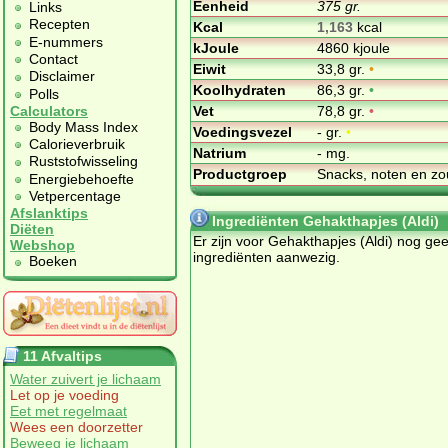
Eenheid
375 gr.
Links
Recepten
Kcal
1,163
kcal
E-nummers
kJoule
4860 kjoule
Contact
Eiwit
33,8 gr.
•
Disclaimer
Koolhydraten
86,3 gr.
•
Polls
Vet
78,8 gr.
•
Calculators
Body Mass Index
Voedingsvezel
- gr.
•
Calorieverbruik
Natrium
- mg.
Ruststofwisseling
Productgroep
Snacks, noten en zo
Energiebehoefte
Vetpercentage
Afslanktips
Ingrediënten Gehakthapjes (Aldi)
Diëten
Er zijn voor Gehakthapjes (Aldi) nog ge
Webshop
ingrediënten aanwezig.
Boeken
11 Afvaltips
Water zuivert je lichaam
Let op je voeding
Eet met regelmaat
Wees een doorzetter
Beweeg je lichaam