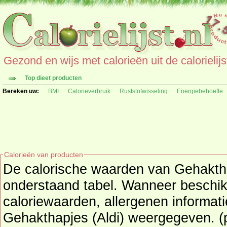
Gezond en wijs met calorieën uit de calorielijs
Top dieet producten
Bereken uw:
BMI
Calorieverbruik
Ruststofwisseling
Energiebehoefte
Calorieën van producten
De calorische waarden van Gehakthap
onderstaand tabel. Wanneer beschikbaar worden ook de extra
caloriewaarden, allergenen informat
Gehakthapjes (Aldi) weergegeven. (product) maakt onderdeel