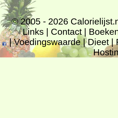
© 2005 - 2026
Calorielijst.
Links
|
Contact
|
Boeke
|
Voedingswaarde
|
Dieet
|
Hosti