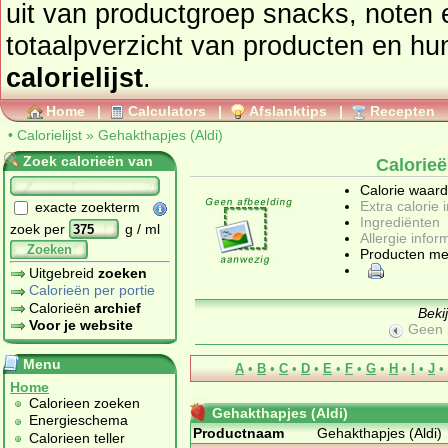
uit van productgroep
snacks, noten 
totaalpverzicht van prod
calorielijst
.
Home
|
Calculators
|
Afslanktips
|
Recepten
•
Calorielijst
»
Gehakthapjes (Aldi)
Zoek calorieën van
Calorieë
Calorie waar
Extra calorie 
exacte zoekterm
Ingrediënten
zoek per
g / ml
Allergie infor
Zoeken
Producten me
Uitgebreid
zoeken
Calorieën per portie
Calorieën
archief
Beki
Voor je website
Geen 
Menu
A
•
B
•
C
•
D
•
E
•
F
•
G
•
H
•
I
•
J
•
Home
Calorieen zoeken
Gehakthapjes (Aldi)
Energieschema
Productnaam
Gehakthapjes (Aldi)
Calorieen teller