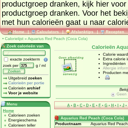
productgroep
dranken
, kijk hier vo
productgroep
dranken
. Voor het bek
met hun calorieën gaat u
Home
|
Calculators
|
Afslanktips
|
Recepten
•
Calorielijst
»
Aquarius Red Peach (Coca Cola)
Zoek calorieën van
Calorieën Aqu
Calorie waar
Extra calorie 
exacte zoekterm
Ingrediënten
zoek per
g / ml
Allergie infor
Zoeken
Producten me
Uitgebreid
zoeken
Calorieën per portie
Calorieën
archief
Beki
Voor je website
Geen 
Menu
A
•
B
•
C
•
D
•
E
•
F
•
G
•
H
•
I
•
J
•
Home
Calorieen zoeken
Aquarius Red Peach (Coca Cola)
Energieschema
Productnaam
Aquarius Red Peach
Calorieen teller