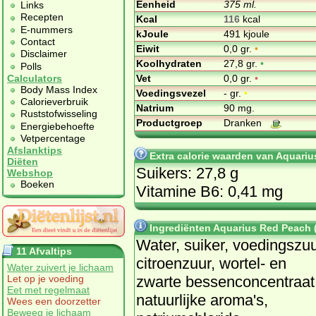
Eenheid
375 ml.
Links
Recepten
Kcal
116
kcal
E-nummers
kJoule
491 kjoule
Contact
Eiwit
0,0 gr.
•
Disclaimer
Koolhydraten
27,8 gr.
•
Polls
Vet
0,0 gr.
•
Calculators
Body Mass Index
Voedingsvezel
- gr.
•
Calorieverbruik
Natrium
90 mg.
Ruststofwisseling
Productgroep
Dranken
Energiebehoefte
Vetpercentage
Afslanktips
Extra calorie waarden van Aquari
Diëten
Suikers: 27,8 g
Webshop
Boeken
Vitamine B6: 0,41 mg
Ingrediënten Aquarius Red Peach 
Water, suiker, voedingszuu
11 Afvaltips
citroenzuur, wortel- en
Water zuivert je lichaam
zwarte bessenconcentraat
Let op je voeding
Eet met regelmaat
natuurlijke aroma's,
Wees een doorzetter
Beweeg je lichaam