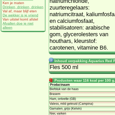
natriumchloride,
Ken je maten
zuurteregelaars:
Drinken, drinken, drinken
Val af, maar blijf eten
natriumcitraat, kaliumfosfa
De wekker is je vriend
Van uitstel komt afstel
en calciumfosfaat,
Afvallen doe je niet
stabilisatoren: arabische
alleen
gom, glycerolesters van
houthars, kleurstof:
carotenen, vitamine B6.
Inhoud verpakking Aquarius Red 
Fles 500 ml
Producten waar 116 kcal per 100 g. 
Productnaam
Biefstuk van de haas
Brasem
Ham, ontvette (GB)
Valess, mild gekruid (Campina)
Garnalen, grijs (Kelvin)
Nier, varken