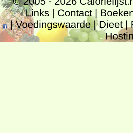
© 2005 - 2026
Calorielijst.
Links
|
Contact
|
Boeke
|
Voedingswaarde
|
Dieet
|
Hosti