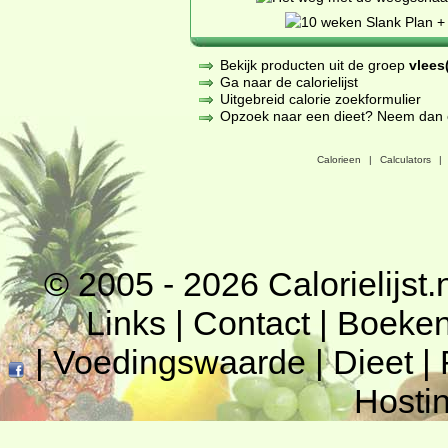
Bekijk producten uit de groep
vlees(
Ga naar de calorielijst
Uitgebreid calorie zoekformulier
Opzoek naar een dieet? Neem dan een
Calorieen
|
Calculators
|
© 2005 - 2026
Calorielijst.
Links
|
Contact
|
Boeke
|
Voedingswaarde
|
Dieet
|
Hosti