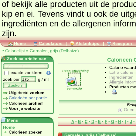
of bekijk alle producten uit de prod
kip en ei
. Tevens vindt u ook de uitgebreide calorie informatie,
ingrediënten en de allergenen informatie als deze beschikbaar
zijn.
Home
|
Calculators
|
Afslanktips
|
Recepten
•
Calorielijst
»
Garnalen, grijs (Delhaize)
Zoek calorieën van
Calorieën G
Calorie waar
Extra calorie 
exacte zoekterm
Ingrediënten
zoek per
g / ml
Allergie infor
Zoeken
Producten me
Uitgebreid
zoeken
Calorieën per portie
Calorieën
archief
Beki
Voor je website
Geen 
Menu
A
•
B
•
C
•
D
•
E
•
F
•
G
•
H
•
I
•
J
•
Home
Calorieen zoeken
Garnalen, grijs (Delhaize)