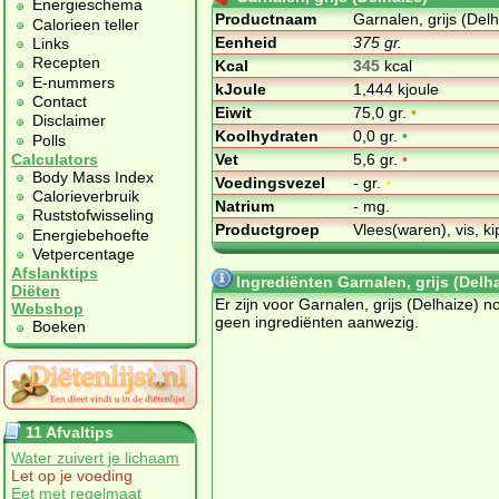
Energieschema
Productnaam
Garnalen, grijs (Delh
Calorieen teller
Eenheid
375 gr.
Links
Recepten
Kcal
345
kcal
E-nummers
kJoule
1,444 kjoule
Contact
Eiwit
75,0 gr.
•
Disclaimer
Koolhydraten
0,0 gr.
•
Polls
Vet
5,6 gr.
•
Calculators
Body Mass Index
Voedingsvezel
- gr.
•
Calorieverbruik
Natrium
- mg.
Ruststofwisseling
Productgroep
Vlees(waren), vis, ki
Energiebehoefte
Vetpercentage
Afslanktips
Ingrediënten Garnalen, grijs (Delh
Diëten
Er zijn voor Garnalen, grijs (Delhaize) n
Webshop
geen ingrediënten aanwezig.
Boeken
11 Afvaltips
Water zuivert je lichaam
Let op je voeding
Eet met regelmaat