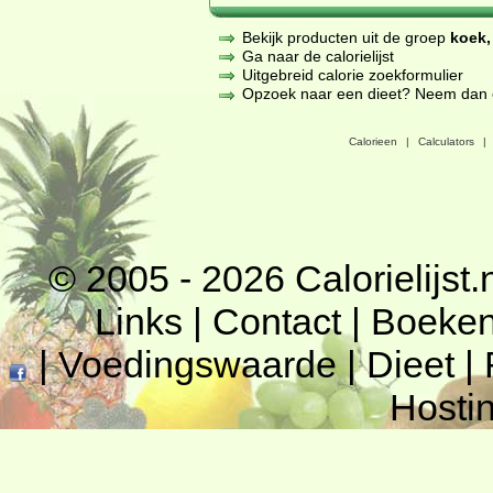
Bekijk producten uit de groep
koek,
Ga naar de calorielijst
Uitgebreid calorie zoekformulier
Opzoek naar een dieet? Neem dan een
Calorieen
|
Calculators
|
© 2005 - 2026
Calorielijst.
Links
|
Contact
|
Boeke
|
Voedingswaarde
|
Dieet
|
Hosti