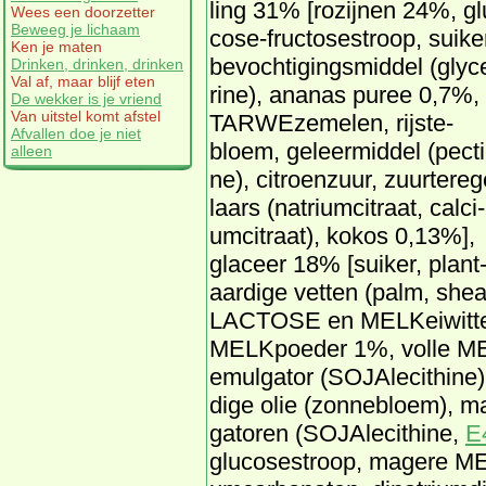
ling 31% [ro­zij­nen 24%, gl
Wees een doorzetter
Beweeg je lichaam
co­se-fruc­to­se­stroop, sui­ke
Ken je maten
be­voch­ti­gings­mid­del (gly­c
Drinken, drinken, drinken
Val af, maar blijf eten
ri­ne), ana­nas pu­ree 0,7%,
De wekker is je vriend
Van uitstel komt afstel
TAR­WEze­me­len, rijs­te­
Afvallen doe je niet
bloem, ge­leer­mid­del (pec­ti
alleen
ne), ci­troen­zuur, zuur­te­re­
laars (na­tri­um­ci­traat, cal­ci­
um­ci­traat), ko­kos 0,13%],
gla­ceer 18% [sui­ker, plant
aar­di­ge vet­ten (palm, shea
LAC­TOSE en MELKei­wit­ten,
MELKpoe­der 1%, vol­le ME
emul­ga­tor (SO­JAle­ci­thi­ne)
di­ge olie (zon­ne­bloem), mal
ga­to­ren (SO­JAle­ci­thi­ne,
E
glu­co­se­stroop, ma­ge­re MEL