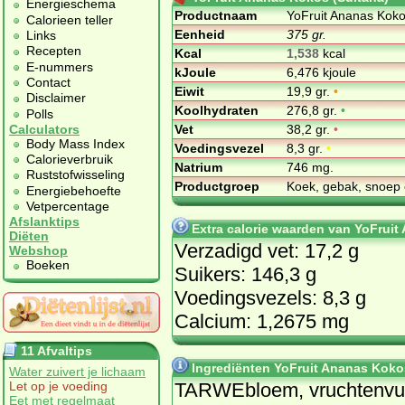
Energieschema
Productnaam
YoFruit Ananas Koko
Calorieen teller
Eenheid
375 gr.
Links
Recepten
Kcal
1,538
kcal
E-nummers
kJoule
6,476 kjoule
Contact
Eiwit
19,9 gr.
•
Disclaimer
Koolhydraten
276,8 gr.
•
Polls
Vet
38,2 gr.
•
Calculators
Body Mass Index
Voedingsvezel
8,3 gr.
•
Calorieverbruik
Natrium
746 mg.
Ruststofwisseling
Productgroep
Koek, gebak, snoep 
Energiebehoefte
Vetpercentage
Afslanktips
Extra calorie waarden van YoFruit
Diëten
Verzadigd vet: 17,2 g
Webshop
Boeken
Suikers: 146,3 g
Voedingsvezels: 8,3 g
Calcium: 1,2675 mg
11 Afvaltips
Ingrediënten YoFruit Ananas Koko
Water zuivert je lichaam
TAR­WEbloem, vruch­ten­vu
Let op je voeding
Eet met regelmaat