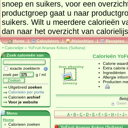
snoep en suikers
, voor een overzicht van producten uit deze
productgroep gaat u naar productg
suikers
. Wilt u meerdere calorieën 
dan naar het overzicht van calorielij
Home
|
Calculators
|
Afslanktips
|
Recepten
•
Calorielijst
»
YoFruit Ananas Kokos (Sultana)
Zoek calorieën van
Calorieën YoF
Calorie waar
Extra calorie 
exacte zoekterm
Ingrediënten
zoek per
g / ml
Allergie infor
Zoeken
Producten me
Uitgebreid
zoeken
Calorieën per portie
Calorieën
archief
Beki
Voor je website
Geen 
Menu
A
•
B
•
C
•
D
•
E
•
F
•
G
•
H
•
I
•
J
•
Home
Calorieen zoeken
YoFruit Ananas Kokos (Sultana)