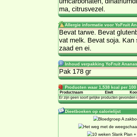
um­car­bo­na­ten, di­na­tri­um­d
ma, ci­trus­ve­zel.
Allergie informatie voor YoFruit 
Be­vat tar­we. Be­vat glu­ten­
vat melk. Be­vat so­ja. Kan 
zaad en ei.
Inhoud verpakking YoFruit Ananas
Pak 178 gr
Producten waar 1,538 kcal per 100 g
Productnaam
Eiwit
Koo
Er zijn geen soort gelijke producten gevonden 
Dieetboeken op calorielijst