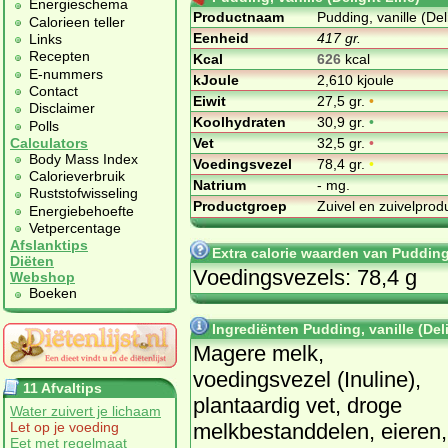
Energieschema
Productnaam
Pudding, vanille (Del
Calorieen teller
Eenheid
417 gr.
Links
Recepten
Kcal
626
kcal
E-nummers
kJoule
2,610 kjoule
Contact
Eiwit
27,5 gr.
•
Disclaimer
Koolhydraten
30,9 gr.
•
Polls
Vet
32,5 gr.
•
Calculators
Body Mass Index
Voedingsvezel
78,4 gr.
•
Calorieverbruik
Natrium
- mg.
Ruststofwisseling
Productgroep
Zuivel en zuivelpro
Energiebehoefte
Vetpercentage
Afslanktips
Extra calorie waarden van Pudding,
Diëten
Voedingsvezels: 78,4 g
Webshop
Boeken
Ingrediënten Pudding, vanille (Del
Magere melk,
voedingsvezel (Inuline),
11 Afvaltips
plantaardig vet, droge
Water zuivert je lichaam
melkbestanddelen, eieren,
Let op je voeding
Eet met regelmaat