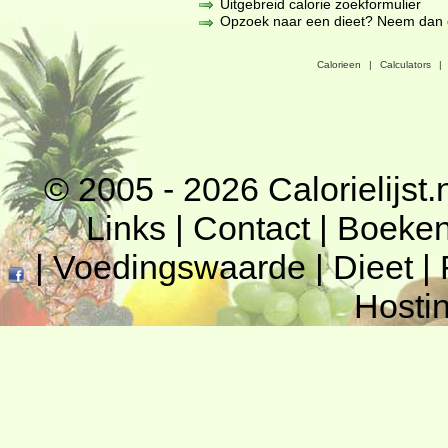
Uitgebreid calorie zoekformulier
Opzoek naar een dieet? Neem dan een
Calorieen
|
Calculators
|
© 2005 - 2026
Calorielijst.
Links
|
Contact
|
Boeke
|
Voedingswaarde
|
Dieet
|
Hosti