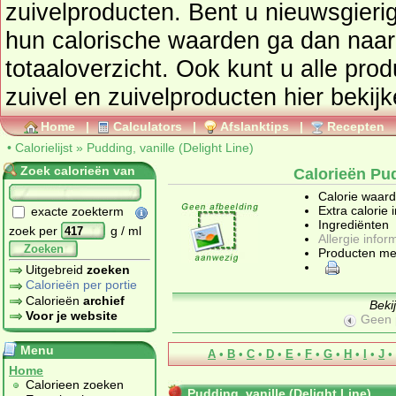
zuivelproducten
. Bent u nieuwsgierig naar andere producten en
hun calorische waarden ga dan naar de calorielijst voor een
totaaloverzicht. Ook kunt u alle pro
zuivel en zuivelproducten
hier bekijk
Home
|
Calculators
|
Afslanktips
|
Recepten
•
Calorielijst
»
Pudding, vanille (Delight Line)
Zoek calorieën van
Calorieën Pud
Calorie waar
Extra calorie 
exacte zoekterm
Ingrediënten
zoek per
g / ml
Allergie infor
Zoeken
Producten me
Uitgebreid
zoeken
Calorieën per portie
Calorieën
archief
Beki
Voor je website
Geen 
Menu
A
•
B
•
C
•
D
•
E
•
F
•
G
•
H
•
I
•
J
•
Home
Calorieen zoeken
Pudding, vanille (Delight Line)