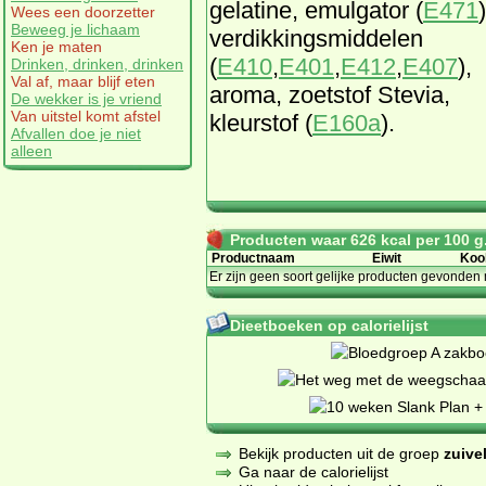
gelatine, emulgator (
E471
)
Wees een doorzetter
Beweeg je lichaam
verdikkingsmiddelen
Ken je maten
(
E410
,
E401
,
E412
,
E407
),
Drinken, drinken, drinken
Val af, maar blijf eten
aroma, zoetstof Stevia,
De wekker is je vriend
Van uitstel komt afstel
kleurstof (
E160a
).
Afvallen doe je niet
alleen
Producten waar 626 kcal per 100 g.
Productnaam
Eiwit
Koo
Er zijn geen soort gelijke producten gevonden 
Dieetboeken op calorielijst
Bekijk producten uit de groep
zuive
Ga naar de calorielijst