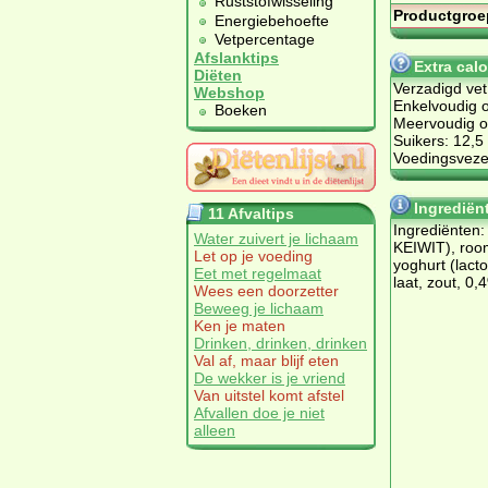
Ruststofwisseling
Productgroe
Energiebehoefte
Vetpercentage
Afslanktips
Extra calo
Diëten
Verzadigd vet
Webshop
Enkelvoudig o
Boeken
Meervoudig on
Suikers: 12,5
Voedingsvezel
Ingrediënt
11 Afvaltips
In­gre­di­ën­ten
Water zuivert je lichaam
KEIWIT), room
Let op je voeding
yog­hurt (lac­t
Eet met regelmaat
laat, zout, 0,4
Wees een doorzetter
Beweeg je lichaam
Ken je maten
Drinken, drinken, drinken
Val af, maar blijf eten
De wekker is je vriend
Van uitstel komt afstel
Afvallen doe je niet
alleen