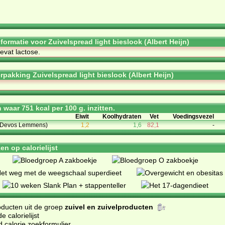
nformatie voor Zuivelspread light bieslook (Albert Heijn)
­vat lac­to­se.
rpakking Zuivelspread light bieslook (Albert Heijn)
waar 751 kcal per 100 g. inzitten.
Eiwit
Koolhydraten
Vet
Voedingsvezel
 (Devos Lemmens)
1,2
1,6
82,1
-
n op calorielijst
oducten uit de groep
zuivel en zuivelproducten
 calorielijst
d calorie zoekformulier