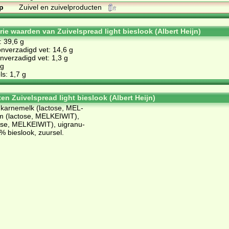
p
Zuivel en zuivelproducten
rie waarden van Zuivelspread light bieslook (Albert Heijn)
: 39,6 g
nverzadigd vet: 14,6 g
verzadigd vet: 1,3 g
 g
s: 1,7 g
en Zuivelspread light bieslook (Albert Heijn)
: kar­ne­melk (lac­to­se, MEL­
 (lac­to­se, MEL­KEIWIT),
o­se, MEL­KEIWIT), uig­ra­nu­
% bies­look, zuur­sel.