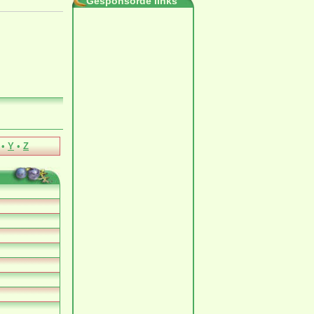
Gesponsorde links
•
Y
•
Z