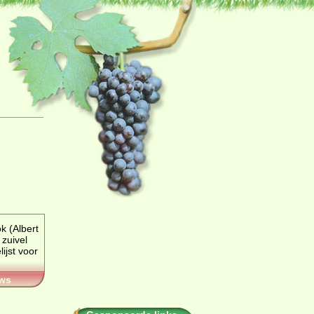
p
zuivel
ws