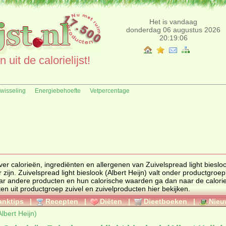
Het is vandaag
donderdag 06 augustus 2026
20:19:07
uit de calorielijst!
fwisseling
Energiebehoefte
Vetpercentage
grediënten en allergenen van Zuivelspread light bieslook (Albert
zijn. Zuivelspread light bieslook (Albert Heijn) valt onder productgroe
cten uit productgroep
zuivel en zuivelproducten
hier bekijken.
anktips
|
Recepten
|
Diëten
|
Dieetboeken
|
Nieu
Albert Heijn)