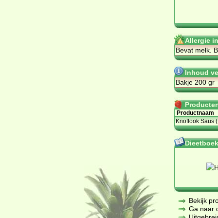
Allergie i
Be­vat melk. Be
Inhoud ve
Bakje 200 gr
Producten 
Productnaam
Knoflook Saus
Dieetboeke
Bekijk pr
Ga naar de
Uitgebrei