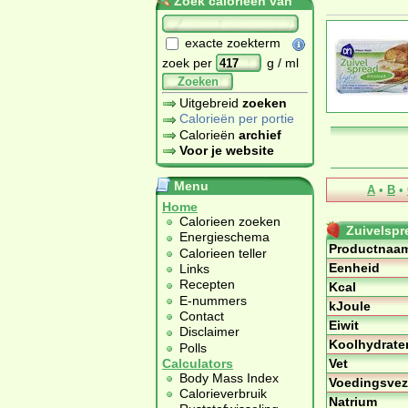
Zoek calorieën van
exacte zoekterm
zoek per
g / ml
Zoeken
Uitgebreid
zoeken
Calorieën per portie
Calorieën
archief
Voor je website
Menu
A
•
B
•
Home
Calorieen zoeken
Zuivelspre
Energieschema
Productnaa
Calorieen teller
Eenheid
Links
Recepten
Kcal
E-nummers
kJoule
Contact
Eiwit
Disclaimer
Koolhydrate
Polls
Vet
Calculators
Body Mass Index
Voedingsvez
Calorieverbruik
Natrium