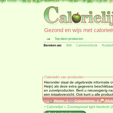
Gezond en wijs met calorieën 
Top dieet producten
Bereken uw:
BMI
Calorieverbruik
Ruststo
Calorieën van producten
Hieronder staat de uitgebreide informatie over calorieën, in
Heijn) als deze extra gegevens beschikbaar 
en zuivelproducten
. Bent u nieuwsgierig naar andere producten en hun calorische waarden ga dan naar de calorielijst voor
een totaaloverzicht. Ook kunt u alle produ
Home
|
Calculators
|
Afsl
•
Calorielijst
»
Zuivelspread light bieslook (