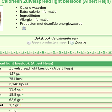
Calorieën Zuivelspread light bieslook (Albert Heijn)
Calorie waarden
Extra calorie informatie
Ingrediënten
Allergie informatie
Producten met dezelfde energiewaarde
Bekijk ook de calorieën van:
Geen producten meer
|
Zuurtje
C
•
D
•
E
•
F
•
G
•
H
•
I
•
J
•
K
•
L
•
M
•
N
•
O
•
P
•
Q
•
R
•
S
•
T
•
U
•
V
•
W
ad light bieslook (Albert Heijn)
m
Zuivelspread light bieslook (Albert Heijn)
417 gr.
751
kcal
3,148 kjoule
33,4 gr.
•
n
18,8 gr.
•
62,6 gr.
•
el
1,7 gr.
•
- mg.