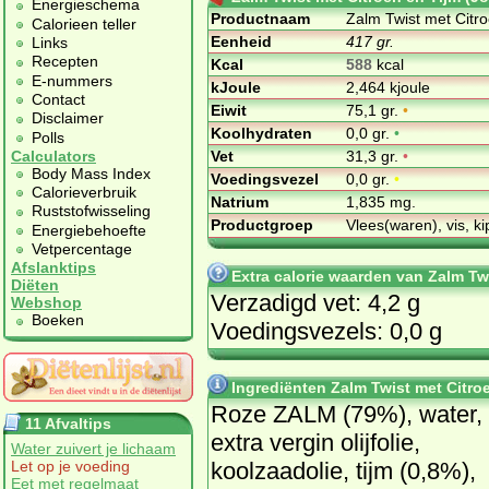
Energieschema
Productnaam
Zalm Twist met Citr
Calorieen teller
Eenheid
417 gr.
Links
Recepten
Kcal
588
kcal
E-nummers
kJoule
2,464 kjoule
Contact
Eiwit
75,1 gr.
•
Disclaimer
Koolhydraten
0,0 gr.
•
Polls
Vet
31,3 gr.
•
Calculators
Body Mass Index
Voedingsvezel
0,0 gr.
•
Calorieverbruik
Natrium
1,835 mg.
Ruststofwisseling
Productgroep
Vlees(waren), vis, ki
Energiebehoefte
Vetpercentage
Afslanktips
Extra calorie waarden van Zalm Tw
Diëten
Verzadigd vet: 4,2 g
Webshop
Boeken
Voedingsvezels: 0,0 g
Ingrediënten Zalm Twist met Citro
Roze ZALM (79%), water,
11 Afvaltips
extra vergin olijfolie,
Water zuivert je lichaam
koolzaadolie, tijm (0,8%),
Let op je voeding
Eet met regelmaat