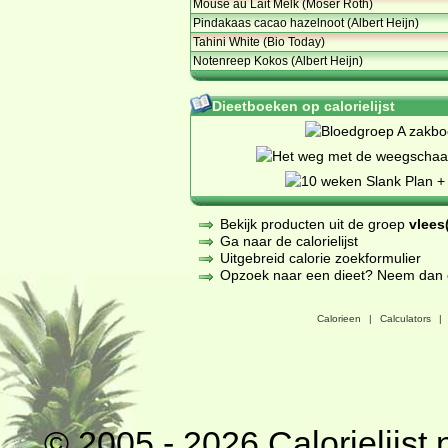
Mouse au Lait Melk (Moser Roth)
Pindakaas cacao hazelnoot (Albert Heijn)
Tahini White (Bio Today)
Notenreep Kokos (Albert Heijn)
Dieetboeken op calorielijst
Bekijk producten uit de groep
vlees(
Ga naar de calorielijst
Uitgebreid calorie zoekformulier
Opzoek naar een dieet? Neem dan een
Calorieen
|
Calculators
|
© 2005 - 2026
Calorielijst.