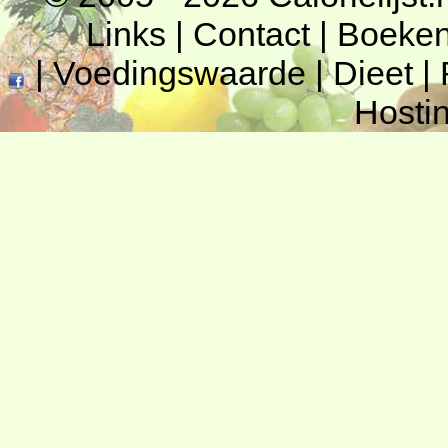
Links
|
Contact
|
Boeke
|
Voedingswaarde
|
Dieet
|
Hosti