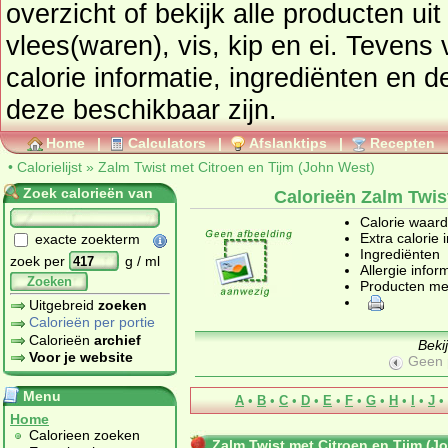
overzicht of bekijk alle producte
vlees(waren), vis, kip en ei
. Tevens vindt u ook de uitgebreide
calorie informatie, ingrediënten en d
deze beschikbaar zijn.
Home
|
Calculators
|
Afslanktips
|
Recepten
•
Calorielijst
»
Zalm Twist met Citroen en Tijm (John West)
Zoek calorieën van
Calorieën Zalm Twis
Calorie waar
Extra calorie 
exacte zoekterm
Ingrediënten
zoek per
g / ml
Allergie infor
Zoeken
Producten me
Uitgebreid
zoeken
Calorieën per portie
Calorieën
archief
Beki
Voor je website
Geen 
Menu
A
•
B
•
C
•
D
•
E
•
F
•
G
•
H
•
I
•
J
•
Home
Calorieen zoeken
Zalm Twist met Citroen en Tijm (J