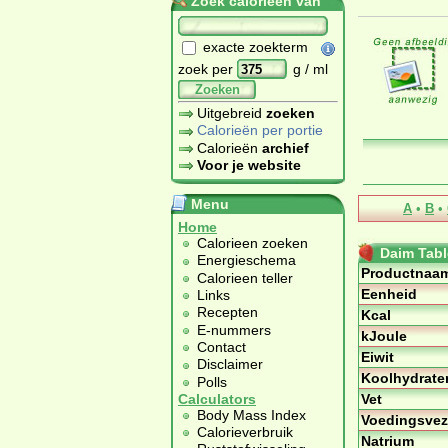
Zoek calorieën van
exacte zoekterm
zoek per
g / ml
Zoeken
Uitgebreid
zoeken
Calorieën per portie
Calorieën
archief
Voor je website
Menu
A
•
B
•
Home
Calorieen zoeken
Daim Tabl
Energieschema
Productnaa
Calorieen teller
Eenheid
Links
Recepten
Kcal
E-nummers
kJoule
Contact
Eiwit
Disclaimer
Koolhydrate
Polls
Vet
Calculators
Body Mass Index
Voedingsvez
Calorieverbruik
Natrium