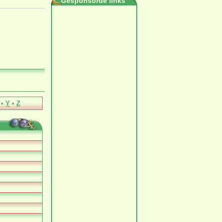
Gesponsorde links
•
Y
•
Z