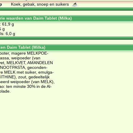
p
Koek, gebak, snoep en suikers
orie waarden van Daim Tablet (Milka)
: 61,9 g
5 g
s: 6,0 g
ten Daim Tablet (Milka)
o­bo­ter, ma­ge­re MELK­POE­
s­sa, wei­poe­der (van
vet, MELK­VET, AMAN­DE­LEN
­NOOT­PASTA, ge­con­den­
­re MELK met sui­ker, emul­ga­
THI­NE), zout, ge­deel­te­lijk
li­seerd wei­poe­der (van MELK),
ao: ten min­ste 30% in de Al­
­la­de.