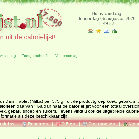
Het is vandaag
donderdag 06 augustus 2026
8:49:52
uit de calorielijst!
fwisseling
Energiebehoefte
Vetpercentage
an Daim Tablet (Milka) per 375 gr. uit de productgroep koek, gebak, s
n de calorieën daarvan? Ga dan naar de
calorielijst
voor een totaal overzicht 
oek, gebak, snoep en suikers
. Tevens vindt u ook de uitgebreide calorie
nformatie als deze beschikbaar zijn.
anktips
|
Recepten
|
Diëten
|
Dieetboeken
|
Nieu