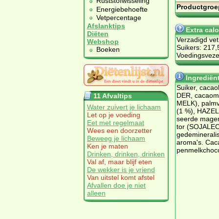
Ruststofwisseling
Productgroe
Energiebehoefte
Vetpercentage
Afslanktips
Extra cal
Diëten
Verzadigd vet
Webshop
Suikers: 217,
Boeken
Voedingsvezel
Ingrediën
Sui­ker, ca­ca
DER, ca­cao­ma
11 Afvaltips
MELK), palm­
Water zuivert je lichaam
(1 %), HA­ZEL
Let op je voeding
seer­de ma­ge
Eet met regelmaat
tor (SO­JA­LECI
Wees een doorzetter
ge­de­mi­ne­ra­
Beweeg je lichaam
aro­ma's. Ca­c
Ken je maten
pen­melkcho­co
Drinken, drinken, drinken
Val af, maar blijf eten
De wekker is je vriend
Van uitstel komt afstel
Afvallen doe je niet
alleen