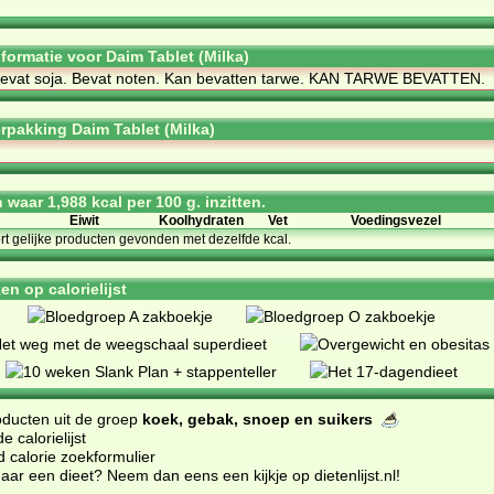
nformatie voor Daim Tablet (Milka)
e­vat so­ja. Be­vat no­ten. Kan be­vat­ten tar­we. KAN TAR­WE BE­VAT­TEN.
rpakking Daim Tablet (Milka)
waar 1,988 kcal per 100 g. inzitten.
Eiwit
Koolhydraten
Vet
Voedingsvezel
ort gelijke producten gevonden met dezelfde kcal.
n op calorielijst
oducten uit de groep
koek, gebak, snoep en suikers
 calorielijst
d calorie zoekformulier
ar een dieet? Neem dan eens een kijkje op dietenlijst.nl
!