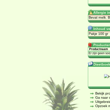
Allergie i
Be­vat melk. B
Inhoud ve
Pakje 100 gr
Producten 
Productnaam
Er zijn geen so
Dieetboeke
Bekijk pr
Ga naar de
Uitgebrei
Opzoek na