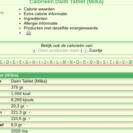
Calorieën Daim Tablet (Milka)
Calorie waarden
Extra calorie informatie
Ingrediënten
Allergie informatie
Producten met dezelfde energiewaarde
Bekijk ook de calorieën van:
Geen producten meer
|
Zuurtje
C
•
D
•
E
•
F
•
G
•
H
•
I
•
J
•
K
•
L
•
M
•
N
•
O
•
P
•
Q
•
R
•
S
•
T
•
U
•
V
•
W
et (Milka)
m
Daim Tablet (Milka)
375 gr.
1,988
kcal
8,269 kjoule
20,3 gr.
•
n
221,3 gr.
•
110,6 gr.
•
el
6,0 gr.
•
1020 mg.