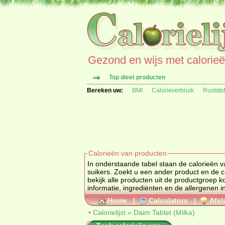
Gezond en wijs met calorieën 
Top dieet producten
Bereken uw:
BMI
Calorieverbruik
Ruststo
Calorieën van producten
In onderstaande tabel staan de calorieën v
suikers. Zoekt u een ander product e
bekijk alle producten uit de productgroep
k
informatie, ingrediënten en de allergenen i
Home
|
Calculators
|
Afsl
•
Calorielijst
»
Daim Tablet (Milka)