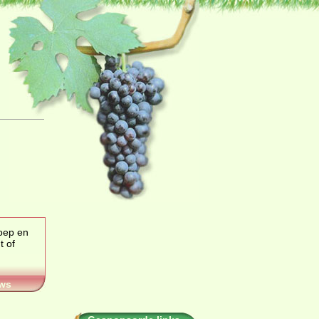
noep en
of
ws