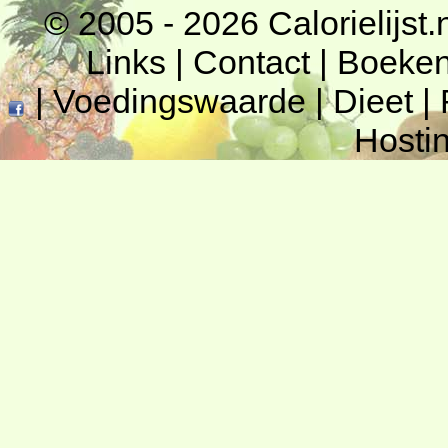
© 2005 - 2026
Calorielijst.
Links
|
Contact
|
Boeke
|
Voedingswaarde
|
Dieet
|
Hosti