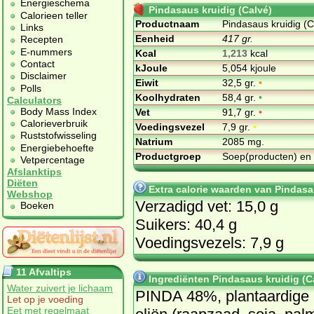
Energieschema
Pindasaus kruidig (Calvé)
Calorieen teller
Productnaam
Pindasaus kruidig (C
Links
Eenheid
417 gr.
Recepten
E-nummers
Kcal
1,213
kcal
Contact
kJoule
5,054 kjoule
Disclaimer
Eiwit
32,5 gr.
•
Polls
Koolhydraten
58,4 gr.
•
Calculators
Body Mass Index
Vet
91,7 gr.
•
Calorieverbruik
Voedingsvezel
7,9 gr.
•
Ruststofwisseling
Natrium
2085 mg.
Energiebehoefte
Productgroep
Soep(producten) en
Vetpercentage
Afslanktips
Diëten
Extra calorie waarden van Pindasa
Webshop
Verzadigd vet: 15,0 g
Boeken
Suikers: 40,4 g
Voedingsvezels: 7,9 g
11 Afvaltips
Ingrediënten Pindasaus kruidig (C
Water zuivert je lichaam
PINDA 48%, plantaardige
Let op je voeding
Eet met regelmaat