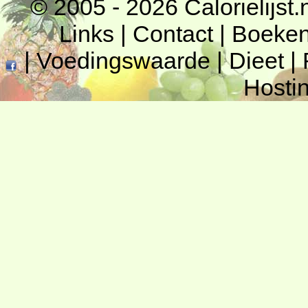
© 2005 - 2026
Calorielijst.
Links
|
Contact
|
Boeke
|
Voedingswaarde
|
Dieet
|
Hosti