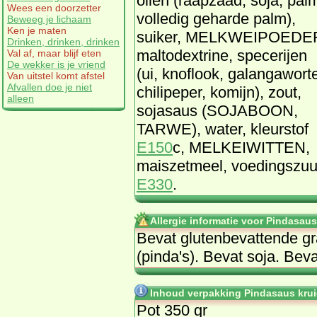
oliën (raapzaad, soja, pal
Wees een doorzetter
volledig geharde palm),
Beweeg je lichaam
Ken je maten
suiker, MELKWEIPOEDE
Drinken, drinken, drinken
maltodextrine, specerijen
Val af, maar blijf eten
De wekker is je vriend
(ui, knoflook, galangaworte
Van uitstel komt afstel
Afvallen doe je niet
chilipeper, komijn), zout,
alleen
sojasaus (SOJABOON,
TARWE), water, kleurstof
E150
c, MELKEIWITTEN,
maiszetmeel, voedingszuu
E330
.
Allergie informatie voor Pindasaus
Be­vat glu­ten­be­vat­ten­de 
(pin­da's). Be­vat so­ja. Be­va
Inhoud verpakking Pindasaus krui
Pot 350 gr