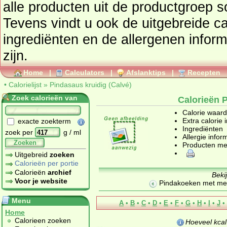
alle producten uit de productgroep
s
Tevens vindt u ook de uitgebreide cal
ingrediënten en de allergenen infor
zijn.
Home
|
Calculators
|
Afslanktips
|
Recepten
•
Calorielijst
»
Pindasaus kruidig (Calvé)
Zoek calorieën van
Calorieën P
Calorie waar
Extra calorie 
exacte zoekterm
Ingrediënten
zoek per
g / ml
Allergie infor
Zoeken
Producten me
Uitgebreid
zoeken
Calorieën per portie
Calorieën
archief
Beki
Voor je website
Pindakoeken met me
Menu
A
•
B
•
C
•
D
•
E
•
F
•
G
•
H
•
I
•
J
•
Home
Calorieen zoeken
Hoeveel kca