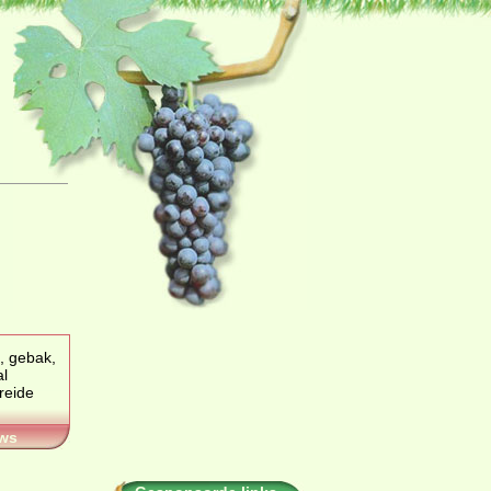
, gebak,
al
ws