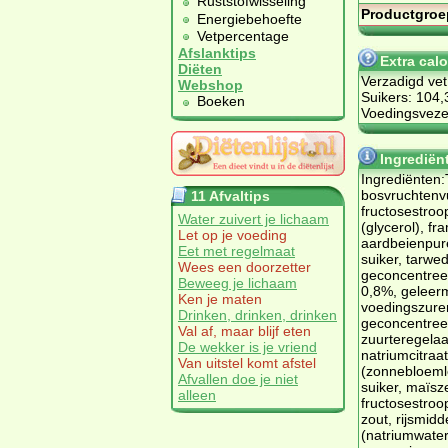
Ruststofwisseling
Productgroe
Energiebehoefte
Vetpercentage
Afslanktips
Extra cal
Diëten
Verzadigd vet
Webshop
Suikers: 104,
Boeken
Voedingsvezel
Ingrediën
Ingrediënten
bosvruchtenvu
11 Afvaltips
fructosestroo
Water zuivert je lichaam
(glycerol), f
Let op je voeding
aardbeienpur
Eet met regelmaat
suiker, tarwed
Wees een doorzetter
geconcentre
Beweeg je lichaam
0,8%, geleerm
Ken je maten
voedingszuren
Drinken, drinken, drinken
geconcentree
Val af, maar blijf eten
zuurteregelaa
De wekker is je vriend
natriumcitraa
Van uitstel komt afstel
(zonnebloemlec
Afvallen doe je niet
suiker, maïsz
alleen
fructosestroo
zout, rijsmidd
(natriumwater