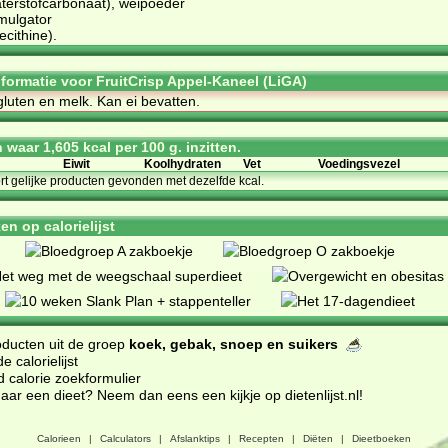
rstofcarbonaat), weipoeder
mulgator
cithine).
informatie voor FruitCrisp Appel-Kaneel (LiGA)
gluten en melk. Kan ei bevatten.
waar 1,605 kcal per 100 g. inzitten.
Eiwit
Koolhydraten
Vet
Voedingsvezel
ort gelijke producten gevonden met dezelfde kcal.
n op calorielijst
oducten uit de groep
koek, gebak, snoep en suikers
 calorielijst
d calorie zoekformulier
ar een dieet? Neem dan eens een kijkje op dietenlijst.nl
!
Calorieen
|
Calculators
|
Afslanktips
|
Recepten
|
Diëten
|
Dieetboeken