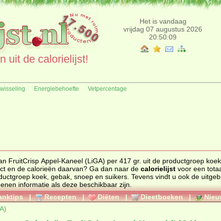
Het is vandaag
vrijdag 07 augustus 2026
20:50:09
uit de calorielijst!
fwisseling
Energiebehoefte
Vetpercentage
an FruitCrisp Appel-Kaneel (LiGA) per 417 gr. uit de productgroep koek
 ander product en de calorieën daarvan? Ga dan naar de
calorielijst
voor een tota
 productgroep
koek, gebak, snoep en suikers
. Tevens vindt u ook de uitgebreide
genen informatie als deze beschikbaar zijn.
anktips
|
Recepten
|
Diëten
|
Dieetboeken
|
Nieu
A)