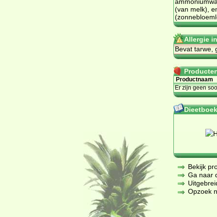
ammoniumwate
(van melk), e
(zonnebloemle
Allergie 
Bevat tarwe, 
Producten 
Productnaam
Er zijn geen so
Dieetboeke
Bekijk pr
Ga naar de
Uitgebrei
Opzoek na