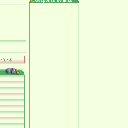
Gesponsorde links
•
Y
•
Z