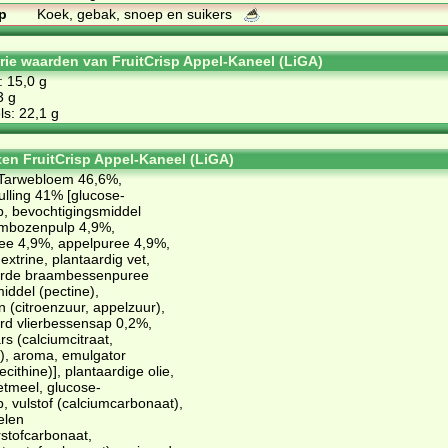
p
Koek, gebak, snoep en suikers
orie waarden van FruitCrisp Appel-Kaneel (LiGA)
: 15,0 g
3 g
s: 22,1 g
ten FruitCrisp Appel-Kaneel (LiGA)
:Tarwebloem 46,6%,
lling 41% [glucose-
p, bevochtigingsmiddel
rambozenpulp 4,9%,
ee 4,9%, appelpuree 4,9%,
extrine, plantaardig vet,
erde braambessenpuree
iddel (pectine),
 (citroenzuur, appelzuur),
rd vlierbessensap 0,2%,
rs (calciumcitraat,
t), aroma, emulgator
ithine)], plantaardige olie,
etmeel, glucose-
p, vulstof (calciumcarbonaat),
elen
stofcarbonaat,