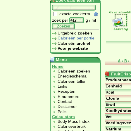
Zoek calorieën van
exacte zoekterm
zoek per
g / ml
Zoeken
Uitgebreid
zoeken
Calorieën per portie
Calorieën
archief
Voor je website
Menu
A
•
B
•
Home
Calorieen zoeken
FruitCris
Energieschema
Productnaa
Calorieen teller
Eenheid
Links
Recepten
Kcal
E-nummers
kJoule
Contact
Eiwit
Disclaimer
Koolhydrate
Polls
Vet
Calculators
Body Mass Index
Voedingsvez
Calorieverbruik
Natrium