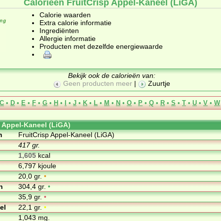
Calorieën FruitCrisp Appel-Kaneel (LiGA)
Calorie waarden
Extra calorie informatie
Ingrediënten
Allergie informatie
Producten met dezelfde energiewaarde
Bekijk ook de calorieën van:
Geen producten meer
|
Zuurtje
C
•
D
•
E
•
F
•
G
•
H
•
I
•
J
•
K
•
L
•
M
•
N
•
O
•
P
•
Q
•
R
•
S
•
T
•
U
•
V
•
W
p Appel-Kaneel (LiGA)
m
FruitCrisp Appel-Kaneel (LiGA)
417 gr.
1,605
kcal
6,797 kjoule
20,0 gr.
•
n
304,4 gr.
•
35,9 gr.
•
el
22,1 gr.
•
1,043 mg.