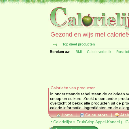
Gezond en wijs met calorieën 
Top dieet producten
Bereken uw:
BMI
Calorieverbruik
Ruststo
Calorieën van producten
In onderstaande tabel staan de calorieën v
snoep en suikers. Zoekt u een
overzicht of bekijk alle producten uit de
calorie informatie, ingrediënten en de aller
Home
|
Calculators
|
Afsl
•
Calorielijst
»
FruitCrisp Appel-Kaneel (LiG