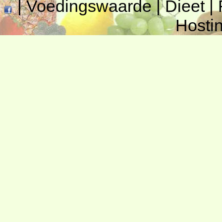
|
Voedingswaarde
|
Dieet
|
Hosti