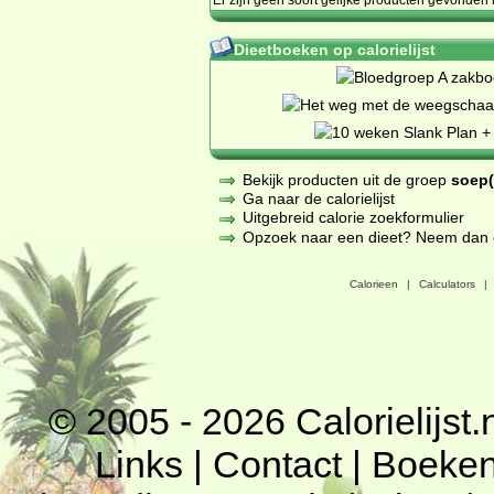
Dieetboeken op calorielijst
Bekijk producten uit de groep
soep(
Ga naar de calorielijst
Uitgebreid calorie zoekformulier
Opzoek naar een dieet? Neem dan een
Calorieen
|
Calculators
|
© 2005 - 2026
Calorielijst.
Links
|
Contact
|
Boeke