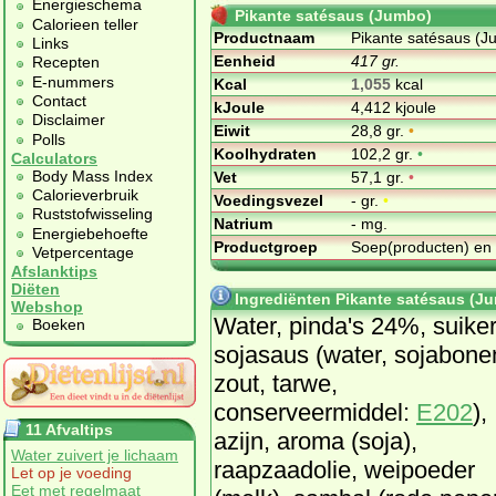
Energieschema
Pikante satésaus (Jumbo)
Calorieen teller
Productnaam
Pikante satésaus (J
Links
Eenheid
417 gr.
Recepten
E-nummers
Kcal
1,055
kcal
Contact
kJoule
4,412 kjoule
Disclaimer
Eiwit
28,8 gr.
•
Polls
Koolhydraten
102,2 gr.
•
Calculators
Body Mass Index
Vet
57,1 gr.
•
Calorieverbruik
Voedingsvezel
- gr.
•
Ruststofwisseling
Natrium
- mg.
Energiebehoefte
Productgroep
Soep(producten) en
Vetpercentage
Afslanktips
Diëten
Ingrediënten Pikante satésaus (J
Webshop
Water, pinda's 24%, suiker
Boeken
sojasaus (water, sojabone
zout, tarwe,
conserveermiddel:
E202
),
11 Afvaltips
azijn, aroma (soja),
Water zuivert je lichaam
raapzaadolie, weipoeder
Let op je voeding
Eet met regelmaat