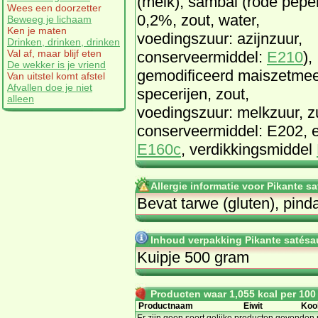
(melk), sambal (rode pepe
Wees een doorzetter
0,2%, zout, water,
Beweeg je lichaam
Ken je maten
voedingszuur: azijnzuur,
Drinken, drinken, drinken
Val af, maar blijf eten
conserveermiddel:
E210
),
De wekker is je vriend
gemodificeerd maiszetmee
Van uitstel komt afstel
Afvallen doe je niet
specerijen, zout,
alleen
voedingszuur: melkzuur, z
conserveermiddel: E202, em
E160c
, verdikkingsmiddel
Allergie informatie voor Pikante 
Bevat tarwe (gluten), pinda
Inhoud verpakking Pikante satés
Kuipje 500 gram
Producten waar 1,055 kcal per 100 g
Productnaam
Eiwit
Koo
Er zijn geen soort gelijke producten gevonden 