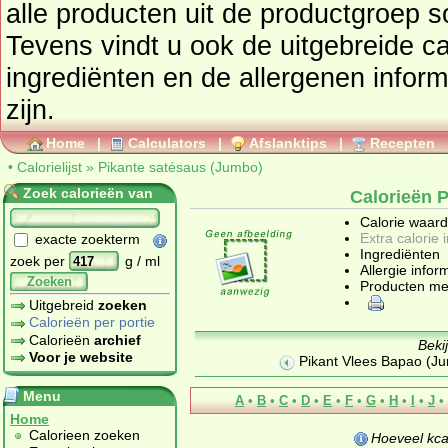
alle producten uit de productgroep
s
Tevens vindt u ook de uitgebreide cal
ingrediënten en de allergenen infor
zijn.
Home
|
Calculators
|
Afslanktips
|
Recepten
•
Calorielijst
»
Pikante satésaus (Jumbo)
Zoek calorieën van
Calorieën 
Calorie waar
Extra calorie 
exacte zoekterm
Ingrediënten
zoek per
g / ml
Allergie infor
Zoeken
Producten me
Uitgebreid
zoeken
Calorieën per portie
Calorieën
archief
Beki
Voor je website
Pikant Vlees Bapao (J
Menu
A
•
B
•
C
•
D
•
E
•
F
•
G
•
H
•
I
•
J
•
Home
Calorieen zoeken
Hoeveel kca