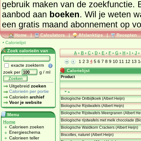
gebruik maken van de zoekfunctie. 
aanbod aan
boeken
. Wil je weten 
een gratis maand abonnement op
vo
Home
|
Calculators
|
Afslanktips
|
Recepten
•
Calorielijst
Zoek calorieën van
A
•
B
•
C
•
D
•
E
•
F
•
G
•
H
•
I
•
J
•
1
2
3
4
5
6
7
8
9
10
11
12
13
1
exacte zoekterm
Calorielijst
zoek per
g / ml
Product
Zoeken
Uitgebreid
zoeken
Calorieën per portie
Calorieën
archief
Biologische Ontbijtkoek (Albert Heijn)
Voor je website
Biologische Rijstwafels (Albert Heijn)
Biologische Rijstwafels Meergranen (Albert Hei
Menu
Biologische rijstwafels met melk chocolade (Bi
Home
Calorieen zoeken
Biologische Waldkorn Crackers (Albert Heijn)
Energieschema
Biscottes, naturel (Albert Heijn)
Calorieen teller