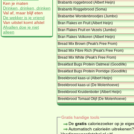
Brabants roggebrood (Albert Heijn)
Ken je maten
Drinken, drinken, drinken
Brabants Roggebrood (Soma)
Val af, maar blijf eten
Brabantse Worstenbroodjes (Jumbo)
De wekker is je vriend
Van uitstel komt afstel
Bran Flakes en Fruit (Albert Heijn)
Afvallen doe je niet
Bran Flakes Fruit en Vezels (Jumbo)
alleen
Bran Flakes Volkoren (Albert Heijn)
Bread Mix Brown (Peak's Free From)
Bread Mix Fibre Rich (Peak's Free From)
Bread Mix White (Peak's Free From)
Breakfast Bugs Protein Oatmeal (Goodlife)
Breakfast Bugs Protein Porridge (Goodlife)
Breekbrood kaas-ui (Albert Heijn)
Breekbrood kaas-ui (De Molenhoeve)
Breekbrood Kruidenboter (Albert Heijn)
Breekbrood Tomaat Olijf (De Molenhoeve)
Gratis handige tools
De
gratis
caloriezoeker op je eige
Automatisch calorieën uitrekenen
Voedingswaardetabel.nl uit!