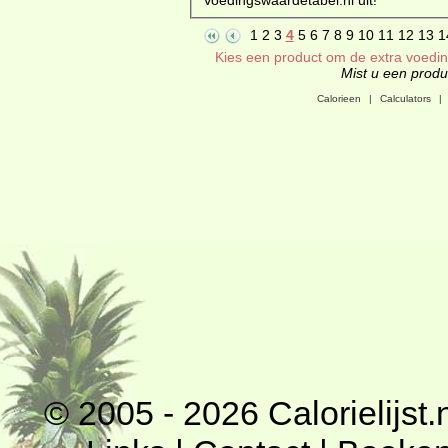
1
2
3
4
5
6
7
8
9
10
11
12
13
1
Kies een product om de extra voeding
Mist u een produc
Calorieen
|
Calculators
|
© 2005 - 2026
Calorielijst.