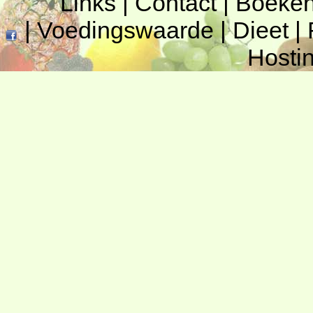
Links
|
Contact
|
Boeke
|
Voedingswaarde
|
Dieet
|
Hosti