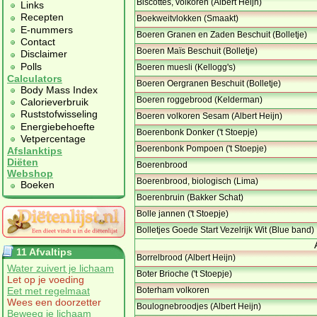
Biscottes, volkoren (Albert Heijn)
Links
Recepten
Boekweitvlokken (Smaakt)
E-nummers
Boeren Granen en Zaden Beschuit (Bolletje)
Contact
Boeren Maïs Beschuit (Bolletje)
Disclaimer
Polls
Boeren muesli (Kellogg's)
Calculators
Boeren Oergranen Beschuit (Bolletje)
Body Mass Index
Boeren roggebrood (Kelderman)
Calorieverbruik
Ruststofwisseling
Boeren volkoren Sesam (Albert Heijn)
Energiebehoefte
Boerenbonk Donker ('t Stoepje)
Vetpercentage
Boerenbonk Pompoen ('t Stoepje)
Afslanktips
Diëten
Boerenbrood
Webshop
Boerenbrood, biologisch (Lima)
Boeken
Boerenbruin (Bakker Schat)
Bolle jannen ('t Stoepje)
Bolletjes Goede Start Vezelrijk Wit (Blue band)
11 Afvaltips
Borrelbrood (Albert Heijn)
Water zuivert je lichaam
Boter Brioche ('t Stoepje)
Let op je voeding
Eet met regelmaat
Boterham volkoren
Wees een doorzetter
Boulognebroodjes (Albert Heijn)
Beweeg je lichaam