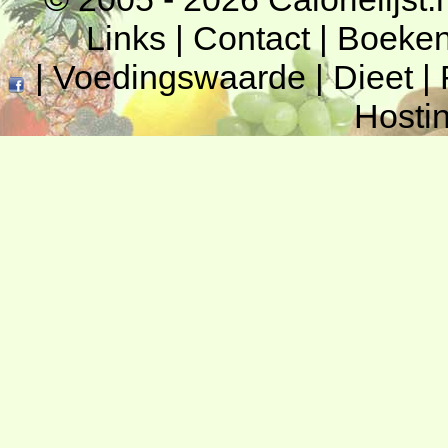
Links
|
Contact
|
Boeke
|
Voedingswaarde
|
Dieet
|
Hosti