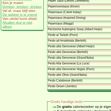
Peper Saus (Devos Lemmens)
Ken je maten
Peperroomsaus (Knorr)
Drinken, drinken, drinken
Val af, maar blijf eten
Pepersaus (Calvé today)
De wekker is je vriend
Pepersaus (Inspired Dining)
Van uitstel komt afstel
Afvallen doe je niet
Pepersaus (Maggi)
alleen
Perzische Aubergine Soep (Albert Heijn)
Pesto al Tartufo (Puro)
Pesto all Arrabbiata (Bertolli)
Pesto alla Genovese (Albert Heijn)
Pesto alla Genovese (Bertolli)
Pesto alla Genovese (Grand'Italia)
Pesto Alla Genovese (La Luce)
Pesto alla Genovese Vegan (Puro)
Pesto alle Olive (Grand'Italia)
Pesto Calabrese (Bertolli)
Pesto Groen (Jumbo)
Gratis handige tools
De
gratis
caloriezoeker op je eige
Automatisch calorieën uitrekenen