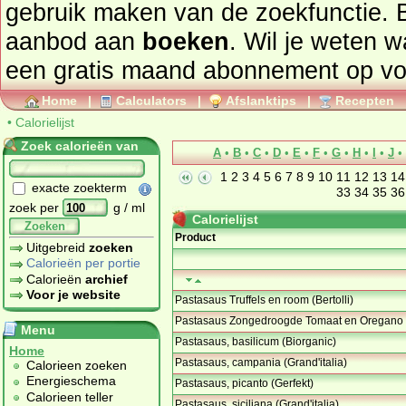
gebruik maken van de zoekfunctie. 
aanbod aan
boeken
. Wil je weten 
een gratis maand abonnement op
vo
Home
|
Calculators
|
Afslanktips
|
Recepten
•
Calorielijst
Zoek calorieën van
A
•
B
•
C
•
D
•
E
•
F
•
G
•
H
•
I
•
J
•
1
2
3
4
5
6
7
8
9
10
11
12
13
14
exacte zoekterm
33
34
35
36
zoek per
g / ml
Calorielijst
Zoeken
Product
Uitgebreid
zoeken
Calorieën per portie
Calorieën
archief
Voor je website
Pastasaus Truffels en room (Bertolli)
Pastasaus Zongedroogde Tomaat en Oregano (B
Menu
Pastasaus, basilicum (Biorganic)
Home
Pastasaus, campania (Grand'italia)
Calorieen zoeken
Energieschema
Pastasaus, picanto (Gerfekt)
Calorieen teller
Pastasaus, siciliana (Grand'italia)