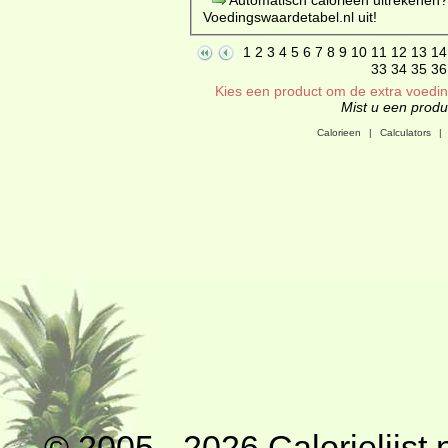
Voedingswaardetabel.nl uit!
1
2
3
4
5
6
7
8
9
10
11
12
13
14
33
34
35
36
Kies een product om de extra voeding
Mist u een produc
Calorieen
|
Calculators
|
© 2005 - 2026
Calorielijst.