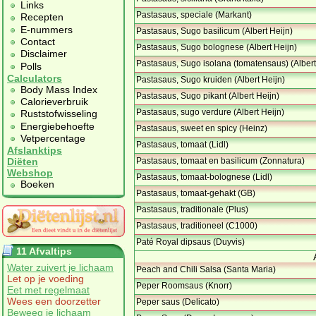
Links
Pastasaus, speciale (Markant)
Recepten
E-nummers
Pastasaus, Sugo basilicum (Albert Heijn)
Contact
Pastasaus, Sugo bolognese (Albert Heijn)
Disclaimer
Pastasaus, Sugo isolana (tomatensaus) (Albert
Polls
Calculators
Pastasaus, Sugo kruiden (Albert Heijn)
Body Mass Index
Pastasaus, Sugo pikant (Albert Heijn)
Calorieverbruik
Pastasaus, sugo verdure (Albert Heijn)
Ruststofwisseling
Energiebehoefte
Pastasaus, sweet en spicy (Heinz)
Vetpercentage
Pastasaus, tomaat (Lidl)
Afslanktips
Pastasaus, tomaat en basilicum (Zonnatura)
Diëten
Webshop
Pastasaus, tomaat-bolognese (Lidl)
Boeken
Pastasaus, tomaat-gehakt (GB)
Pastasaus, traditionale (Plus)
Pastasaus, traditioneel (C1000)
Paté Royal dipsaus (Duyvis)
11 Afvaltips
Water zuivert je lichaam
Peach and Chili Salsa (Santa Maria)
Let op je voeding
Peper Roomsaus (Knorr)
Eet met regelmaat
Wees een doorzetter
Peper saus (Delicato)
Beweeg je lichaam