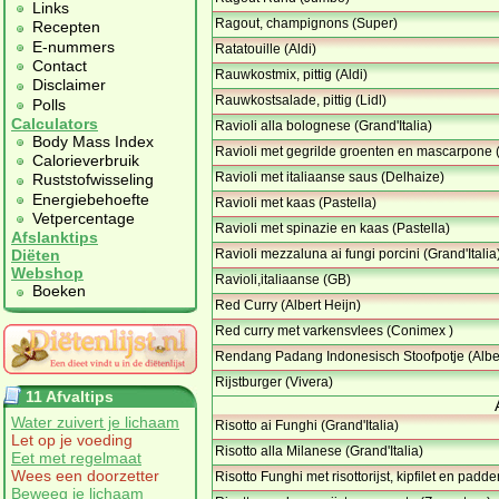
Links
Ragout, champignons (Super)
Recepten
E-nummers
Ratatouille (Aldi)
Contact
Rauwkostmix, pittig (Aldi)
Disclaimer
Rauwkostsalade, pittig (Lidl)
Polls
Calculators
Ravioli alla bolognese (Grand'Italia)
Body Mass Index
Ravioli met gegrilde groenten en mascarpone
Calorieverbruik
Ravioli met italiaanse saus (Delhaize)
Ruststofwisseling
Energiebehoefte
Ravioli met kaas (Pastella)
Vetpercentage
Ravioli met spinazie en kaas (Pastella)
Afslanktips
Ravioli mezzaluna ai fungi porcini (Grand'Italia
Diëten
Webshop
Ravioli,italiaanse (GB)
Boeken
Red Curry (Albert Heijn)
Red curry met varkensvlees (Conimex )
Rendang Padang Indonesisch Stoofpotje (Alber
Rijstburger (Vivera)
11 Afvaltips
Water zuivert je lichaam
Risotto ai Funghi (Grand'Italia)
Let op je voeding
Risotto alla Milanese (Grand'Italia)
Eet met regelmaat
Wees een doorzetter
Risotto Funghi met risottorijst, kipfilet en padde
Beweeg je lichaam