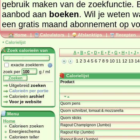
gebruik maken van de zoekfunctie. 
aanbod aan
boeken
. Wil je weten 
een gratis maand abonnement op
vo
Home
|
Calculators
|
Afslanktips
|
Recepten
•
Calorielijst
Zoek calorieën van
A
•
B
•
C
•
D
•
E
•
F
•
G
•
H
•
I
•
J
•
1
2
3
4
5
6
7
8
9
10
11
12
13
14
exacte zoekterm
zoek per
g / ml
Calorielijst
Zoeken
Product
Uitgebreid
zoeken
Calorieën per portie
Calorieën
archief
Voor je website
Quorn pens
Quorn schnitzel, tomaat & mozzarella
Menu
Quorn sticks
Home
Ragout Champignon (Jumbo)
Calorieen zoeken
Energieschema
Ragout Kip (Jumbo)
Calorieen teller
Ragout Rund (Jumbo)