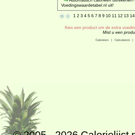
Voedingswaardetabel.nl uit!
1
2
3
4
5
6
7
8
9
10
11
12
13
14
Kies een product om de extra voeding
Mist u een produc
Calorieen
|
Calculators
|
© 2005 - 2026
Calorielijst.