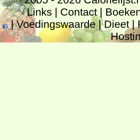
Links
|
Contact
|
Boeke
|
Voedingswaarde
|
Dieet
|
Hosti