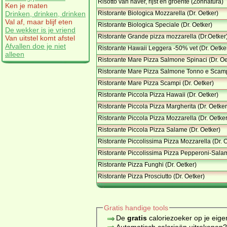
Risotto van haver, rijst en groente (Zonnatura)
Ken je maten
Ristorante Biologica Mozzarella (Dr. Oetker)
Drinken, drinken, drinken
Val af, maar blijf eten
Ristorante Biologica Speciale (Dr. Oetker)
De wekker is je vriend
Ristorante Grande pizza mozzarella (Dr.Oetker
Van uitstel komt afstel
Afvallen doe je niet
Ristorante Hawaii Leggera -50% vet (Dr. Oetke
alleen
Ristorante Mare Pizza Salmone Spinaci (Dr. Oe
Ristorante Mare Pizza Salmone Tonno e Scampi
Ristorante Mare Pizza Scampi (Dr. Oetker)
Ristorante Piccola Pizza Hawaii (Dr. Oetker)
Ristorante Piccola Pizza Margherita (Dr. Oetker
Ristorante Piccola Pizza Mozzarella (Dr. Oetker
Ristorante Piccola Pizza Salame (Dr. Oetker)
Ristorante Piccolissima Pizza Mozzarella (Dr. 
Ristorante Piccolissima Pizza Pepperoni-Salam
Ristorante Pizza Funghi (Dr. Oetker)
Ristorante Pizza Prosciutto (Dr. Oetker)
Gratis handige tools
De
gratis
caloriezoeker op je eige
Automatisch calorieën uitrekenen