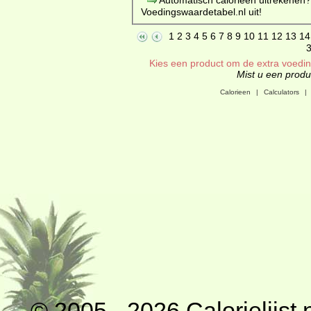
Voedingswaardetabel.nl uit!
1
2
3
4
5
6
7
8
9
10
11
12
13
14
Kies een product om de extra voeding
Mist u een produc
Calorieen
|
Calculators
|
© 2005 - 2026
Calorielijst.