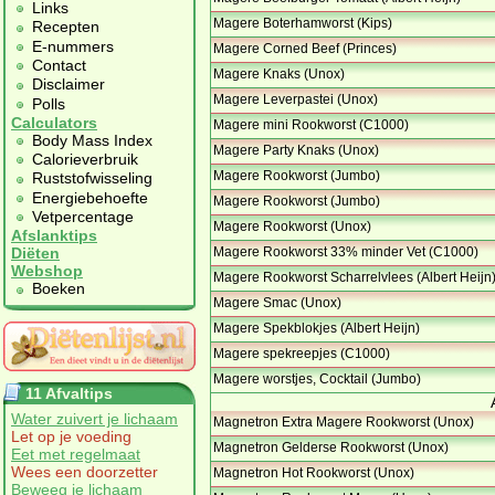
Links
Magere Boterhamworst (Kips)
Recepten
E-nummers
Magere Corned Beef (Princes)
Contact
Magere Knaks (Unox)
Disclaimer
Magere Leverpastei (Unox)
Polls
Calculators
Magere mini Rookworst (C1000)
Body Mass Index
Magere Party Knaks (Unox)
Calorieverbruik
Magere Rookworst (Jumbo)
Ruststofwisseling
Energiebehoefte
Magere Rookworst (Jumbo)
Vetpercentage
Magere Rookworst (Unox)
Afslanktips
Magere Rookworst 33% minder Vet (C1000)
Diëten
Webshop
Magere Rookworst Scharrelvlees (Albert Heijn
Boeken
Magere Smac (Unox)
Magere Spekblokjes (Albert Heijn)
Magere spekreepjes (C1000)
Magere worstjes, Cocktail (Jumbo)
11 Afvaltips
Water zuivert je lichaam
Magnetron Extra Magere Rookworst (Unox)
Let op je voeding
Magnetron Gelderse Rookworst (Unox)
Eet met regelmaat
Wees een doorzetter
Magnetron Hot Rookworst (Unox)
Beweeg je lichaam