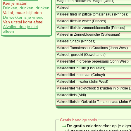
Magnetron Rookworst Mager (Unox)
Ken je maten
Makreel
Drinken, drinken, drinken
Val af, maar blijf eten
Makreel filets in pittige tomatensaus (Princes)
De wekker is je vriend
Makreel filets in water (Princes)
Van uitstel komt afstel
Afvallen doe je niet
Makreel filets in zonnenbloemolie (Princes)
alleen
Makreel in Zonnebloemolie (Statesman)
Makreel Snack (Princes)
Makreel Tomatensaus Graatloos (John West)
Makreel, gerookt (Ouwehands)
Makreelfilet in groene pepersaus (John West)
Makreelfilet in Olie (Fish Tales)
Makreelfilet in tomaat (Colruyt)
Makreelfilet in water (John West)
Makreelfilet met knoflook & kruiden in olijfolie
Makreelfilets (Aldi)
Makreelfilets in Gekruide Tomatensaus (John 
Gratis handige tools
De
gratis
caloriezoeker op je eige
Automatisch calorieën uitrekenen