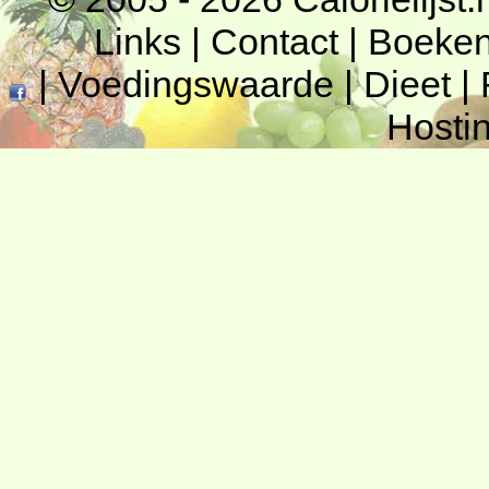
Links
|
Contact
|
Boeke
|
Voedingswaarde
|
Dieet
|
Hosti