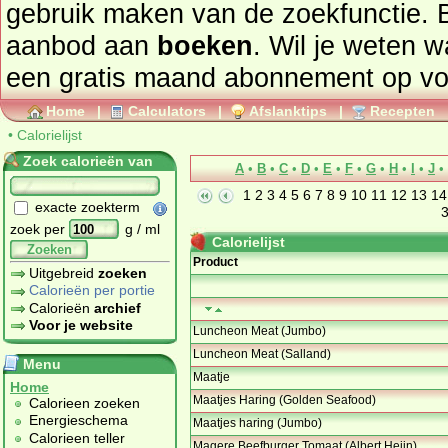
gebruik maken van de zoekfunctie. 
aanbod aan
boeken
. Wil je weten 
een gratis maand abonnement op
vo
Home
|
Calculators
|
Afslanktips
|
Recepten
•
Calorielijst
Zoek calorieën van
A
•
B
•
C
•
D
•
E
•
F
•
G
•
H
•
I
•
J
•
1
2
3
4
5
6
7
8
9
10
11
12
13
14
exacte zoekterm
zoek per
g / ml
Calorielijst
Zoeken
Product
Uitgebreid
zoeken
Calorieën per portie
Calorieën
archief
Voor je website
Luncheon Meat (Jumbo)
Luncheon Meat (Salland)
Menu
Maatje
Home
Maatjes Haring (Golden Seafood)
Calorieen zoeken
Energieschema
Maatjes haring (Jumbo)
Calorieen teller
Magere Beefburger Tomaat (Albert Heijn)