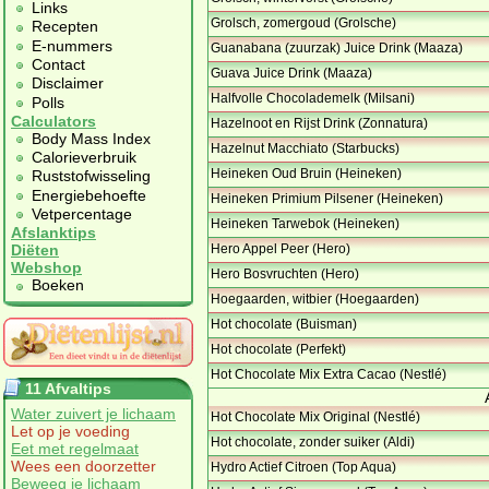
Links
Grolsch, zomergoud (Grolsche)
Recepten
E-nummers
Guanabana (zuurzak) Juice Drink (Maaza)
Contact
Guava Juice Drink (Maaza)
Disclaimer
Halfvolle Chocolademelk (Milsani)
Polls
Calculators
Hazelnoot en Rijst Drink (Zonnatura)
Body Mass Index
Hazelnut Macchiato (Starbucks)
Calorieverbruik
Heineken Oud Bruin (Heineken)
Ruststofwisseling
Energiebehoefte
Heineken Primium Pilsener (Heineken)
Vetpercentage
Heineken Tarwebok (Heineken)
Afslanktips
Hero Appel Peer (Hero)
Diëten
Webshop
Hero Bosvruchten (Hero)
Boeken
Hoegaarden, witbier (Hoegaarden)
Hot chocolate (Buisman)
Hot chocolate (Perfekt)
Hot Chocolate Mix Extra Cacao (Nestlé)
11 Afvaltips
Water zuivert je lichaam
Hot Chocolate Mix Original (Nestlé)
Let op je voeding
Hot chocolate, zonder suiker (Aldi)
Eet met regelmaat
Wees een doorzetter
Hydro Actief Citroen (Top Aqua)
Beweeg je lichaam