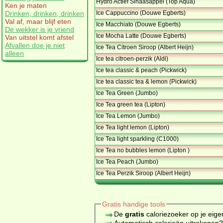
Hydro Actief Sinaasappel (Top Aqua)
Ken je maten
Ice Cappuccino (Douwe Egberts)
Drinken, drinken, drinken
Val af, maar blijf eten
Ice Macchiato (Douwe Egberts)
De wekker is je vriend
Ice Mocha Latte (Douwe Egberts)
Van uitstel komt afstel
Afvallen doe je niet
Ice Tea Citroen Siroop (Albert Heijn)
alleen
Ice tea citroen-perzik (Aldi)
Ice tea classic & peach (Pickwick)
Ice tea classic tea & lemon (Pickwick)
Ice Tea Green (Jumbo)
Ice Tea green tea (Lipton)
Ice Tea Lemon (Jumbo)
Ice Tea light lemon (Lipton)
Ice Tea light sparkling (C1000)
Ice Tea no bubbles lemon (Lipton )
Ice Tea Peach (Jumbo)
Ice Tea Perzik Siroop (Albert Heijn)
Gratis handige tools
De
gratis
caloriezoeker op je eige
Automatisch calorieën uitrekenen