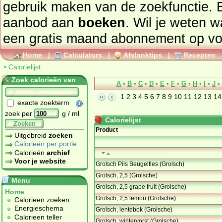
gebruik maken van de zoekfunctie. 
aanbod aan
boeken
. Wil je weten 
een gratis maand abonnement op
vo
Home
|
Calculators
|
Afslanktips
|
Recepten
•
Calorielijst
Zoek calorieën van
A
•
B
•
C
•
D
•
E
•
F
•
G
•
H
•
I
•
J
•
1
2
3
4
5
6
7
8
9
10
11
12
13
14
exacte zoekterm
zoek per
g / ml
Calorielijst
Zoeken
Product
Uitgebreid
zoeken
Calorieën per portie
Calorieën
archief
Voor je website
Grolsch Pils Beugelfles (Grolsch)
Grolsch, 2,5 (Grolsche)
Menu
Grolsch, 2,5 grape fruit (Grolsche)
Home
Grolsch, 2,5 lemon (Grolsche)
Calorieen zoeken
Energieschema
Grolsch, lentebok (Grolsche)
Calorieen teller
Grolsch, wintervorst (Grolsche)