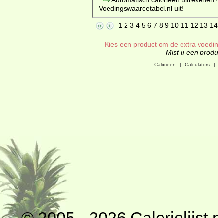
Voedingswaardetabel.nl uit!
1
2
3
4
5
6
7
8
9
10
11
12
13
14
Kies een product om de extra voeding
Mist u een produc
Calorieen
|
Calculators
|
© 2005 - 2026
Calorielijst.