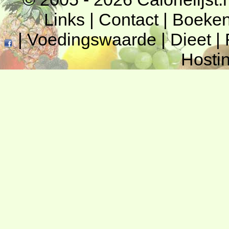
Links
|
Contact
|
Boeke
|
Voedingswaarde
|
Dieet
|
Hosti