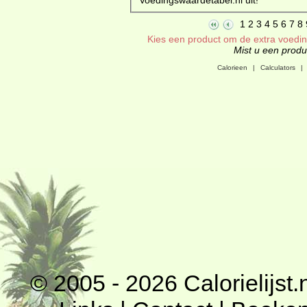
1
2
3
4
5
6
7
8
Kies een product om de extra voeding
Mist u een produc
Calorieen
|
Calculators
|
© 2005 - 2026
Calorielijst.