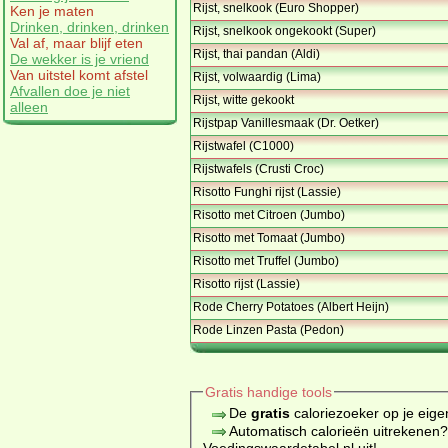
Rijst, snelkook (Euro Shopper)
Ken je maten
Drinken, drinken, drinken
Rijst, snelkook ongekookt (Super)
Val af, maar blijf eten
Rijst, thai pandan (Aldi)
De wekker is je vriend
Van uitstel komt afstel
Rijst, volwaardig (Lima)
Afvallen doe je niet
Rijst, witte gekookt
alleen
Rijstpap Vanillesmaak (Dr. Oetker)
Rijstwafel (C1000)
Rijstwafels (Crusti Croc)
Risotto Funghi rijst (Lassie)
Risotto met Citroen (Jumbo)
Risotto met Tomaat (Jumbo)
Risotto met Truffel (Jumbo)
Risotto rijst (Lassie)
Rode Cherry Potatoes (Albert Heijn)
Rode Linzen Pasta (Pedon)
Gratis handige tools
De
gratis
caloriezoeker op je eige
Automatisch calorieën uitrekenen
Voedingswaardetabel.nl uit!