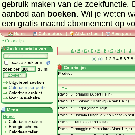
gebruik maken van de zoekfunctie. 
aanbod aan
boeken
. Wil je weten 
een gratis maand abonnement op
vo
Home
|
Calculators
|
Afslanktips
|
Recepten
•
Calorielijst
Zoek calorieën van
A
•
B
•
C
•
D
•
E
•
F
•
G
•
H
•
I
•
J
•
1
2
3
4
5
6
7
8
exacte zoekterm
Calorielijst
zoek per
g / ml
Product
Zoeken
Uitgebreid
zoeken
Calorieën per portie
Calorieën
archief
Ravioli 5 Formaggi (Albert Heijn)
Voor je website
Ravioli agli Spinaci Glutenvrij (Albert Heijn)
Ravioli ai Funghi (Albert Heijn)
Menu
Ravioli al Brasato Funghi e Vino Rosso (Albert
Home
Calorieen zoeken
Ravioli al Tartufo (Grand'Italia)
Energieschema
Ravioli Formaggio e Pomodoro (Albert Heijn)
Calorieen teller