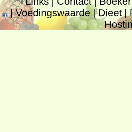
Links
|
Contact
|
Boeke
|
Voedingswaarde
|
Dieet
|
Hosti