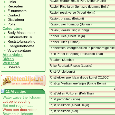
Ravioli Gorgonzola e Pere (Albert Heijn)
Links
Recepten
Ravioli Ricotta en Spinazie (Mamma Bella)
E-nummers
Ravioli rossi, verse (Albert Heijn)
Contact
Ravioli, brasato (Buitoni)
Disclaimer
Polls
Ravioli, vier fromaggi (Buitoni)
Calculators
Ravioli, vleesvulling (Honig)
Body Mass Index
Ribbel Friet (Albert Heijn)
Calorieverbruik
Ruststofwisseling
Ribbel Frites (Jumbo)
Energiebehoefte
Ribbelfrites, voorgebakken in plantaardige oli
Vetpercentage
Rice Paper for Spring Rolls (Koh Thai)
Afslanktips
Diëten
Rigatoni (Jumbo)
Webshop
Rijke Roerbak Risotto (Lassie)
Boeken
Rijst (Uncle ben's)
Rijst lekker snel klaar droge korrel (C1000)
Rijst op Mediterrane Wijze (Uncle Ben's)
11 Afvaltips
Rijst Vellen Volkoren (Koh Thai)
Water zuivert je lichaam
Rijst, parboiled (silvo)
Let op je voeding
Eet met regelmaat
Rijst, snelkook (Albert Heijn)
Wees een doorzetter
Rijst, snelkook (Aldi)
Beweeg je lichaam