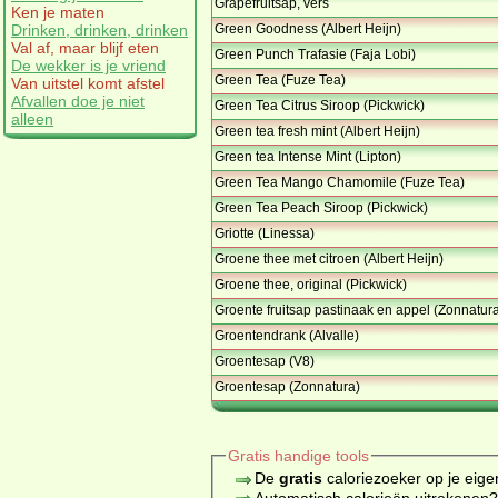
Grapefruitsap, vers
Ken je maten
Green Goodness (Albert Heijn)
Drinken, drinken, drinken
Val af, maar blijf eten
Green Punch Trafasie (Faja Lobi)
De wekker is je vriend
Green Tea (Fuze Tea)
Van uitstel komt afstel
Afvallen doe je niet
Green Tea Citrus Siroop (Pickwick)
alleen
Green tea fresh mint (Albert Heijn)
Green tea Intense Mint (Lipton)
Green Tea Mango Chamomile (Fuze Tea)
Green Tea Peach Siroop (Pickwick)
Griotte (Linessa)
Groene thee met citroen (Albert Heijn)
Groene thee, original (Pickwick)
Groente fruitsap pastinaak en appel (Zonnatur
Groentendrank (Alvalle)
Groentesap (V8)
Groentesap (Zonnatura)
Gratis handige tools
De
gratis
caloriezoeker op je eige
Automatisch calorieën uitrekenen