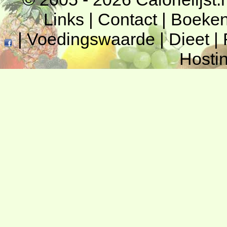
Links
|
Contact
|
Boeke
|
Voedingswaarde
|
Dieet
|
Hosti