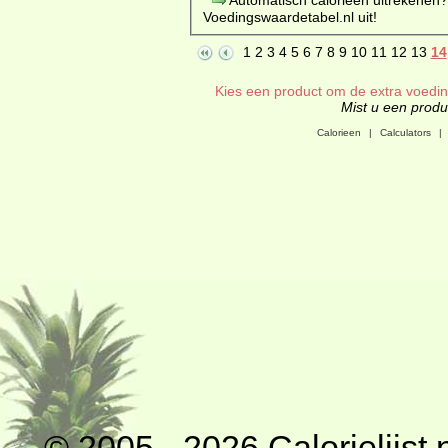
Voedingswaardetabel.nl uit!
1
2
3
4
5
6
7
8
9
10
11
12
13
14
Kies een product om de extra voeding
Mist u een produc
Calorieen
|
Calculators
|
© 2005 - 2026
Calorielijst.