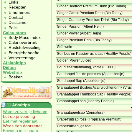
Links
Ginger Beetroot Premium Drink (Bio Today)
Recepten
E-nummers
Ginger Carrot Premium Drink (Bio Today)
Contact
Ginger Cranberry Premium Drink (Bio Today)
Disclaimer
Ginger Passion (Albert Heijn)
Polls
Calculators
Ginger Power (Albert Heijn)
Body Mass Index
Ginger Premium Drink (Bio Today)
Calorieverbruik
Glûhwein
Ruststofwisseling
Energiebehoefte
Goji bes en Passievrucht sap (Healthy People)
Vetpercentage
Golden Power Juiced
Afslanktips
Goud snelfiltermaling, koffie (C1000)
Diëten
Webshop
Goudappel Jus de pommes (Appelsientje)
Boeken
Goudappel Sap (Appelsientje)
Granaatappel Bosbes Acaï vruchtendrink (Vru
Granaatappel Framboos Sap (Healthy People)
Granaatappel sap (Healthy People)
11 Afvaltips
Water zuivert je lichaam
Granaatappelsap (Zonnatura)
Let op je voeding
Grapefruitsap roze (Tropicana Premium)
Eet met regelmaat
Wees een doorzetter
Grapefruitsap, gezoet
Beweeg je lichaam