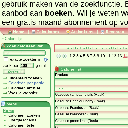
gebruik maken van de zoekfunctie. 
aanbod aan
boeken
. Wil je weten 
een gratis maand abonnement op
vo
Home
|
Calculators
|
Afslanktips
|
Recepten
•
Calorielijst
Zoek calorieën van
A
•
B
•
C
•
D
•
E
•
F
•
G
•
H
•
I
•
J
•
1
2
3
4
5
6
7
8
9
10
11
12
13
14
exacte zoekterm
zoek per
g / ml
Calorielijst
Zoeken
Product
Uitgebreid
zoeken
Calorieën per portie
Calorieën
archief
Voor je website
Gazeuse campagne pils (Raak)
Gazeuse Cheeky Cherry (Raak)
Menu
Gazeuse Frambozen (Raak)
Home
Gazeuse frambozen (Raak)
Calorieen zoeken
Energieschema
Gazeuse green lime (Raak)
Calorieen teller
Gin