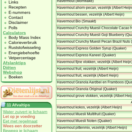
Havermout (Mornflake)
Links
Recepten
Havermout ahorn-pecan, vezelrijk (Albert Heijn
E-nummers
Havermout bessen, vezelrijk (Albert Heijn)
Contact
Havermout Bio (Smaakt)
Disclaimer
Polls
Havermout Crunchy Muesli Chocolate Cacao N
Calculators
Havermout Crunchy Muesli Goji Blueberry (Qu
Body Mass Index
Havermout Crunchy Muesli Pecan Brazil Nuts 
Calorieverbruik
Ruststofwisseling
Havermout Express Golden Syrup (Quaker)
Energiebehoefte
Havermout Express Kaneel (Quaker)
Vetpercentage
Havermout fijne vlokken, vezelrijk (Albert Heijn
Afslanktips
Diëten
Havermout fruit, vezelrijk (Albert Heijn)
Webshop
Havermout fruit, vezelrijk (Albert Heijn)
Boeken
Havermout Granola Aardbei en Framboos (Qua
Havermout Granola Original (Quaker)
Havermout grove vlokken, vezelrijk (Albert Heij
11 Afvaltips
Havermout kokos, vezelrijk (Albert Heijn)
Water zuivert je lichaam
Havermout Muesli Multifruit (Quaker)
Let op je voeding
Eet met regelmaat
Havermout Muesli Noten (Quaker)
Wees een doorzetter
Havermout pittenmix, vezelrijk (Albert Heijn)
Beweeg je lichaam