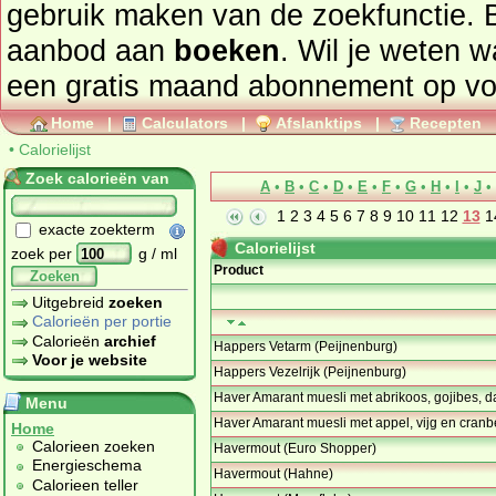
gebruik maken van de zoekfunctie. 
aanbod aan
boeken
. Wil je weten 
een gratis maand abonnement op
vo
Home
|
Calculators
|
Afslanktips
|
Recepten
•
Calorielijst
Zoek calorieën van
A
•
B
•
C
•
D
•
E
•
F
•
G
•
H
•
I
•
J
•
1
2
3
4
5
6
7
8
9
10
11
12
13
1
exacte zoekterm
Calorielijst
zoek per
g / ml
Product
Zoeken
Uitgebreid
zoeken
Calorieën per portie
Calorieën
archief
Happers Vetarm (Peijnenburg)
Voor je website
Happers Vezelrijk (Peijnenburg)
Haver Amarant muesli met abrikoos, gojibes, d
Menu
Haver Amarant muesli met appel, vijg en cranb
Home
Calorieen zoeken
Havermout (Euro Shopper)
Energieschema
Havermout (Hahne)
Calorieen teller