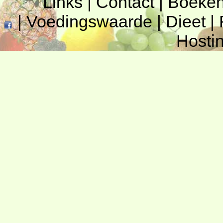
Links
|
Contact
|
Boeke
|
Voedingswaarde
|
Dieet
|
Hosti