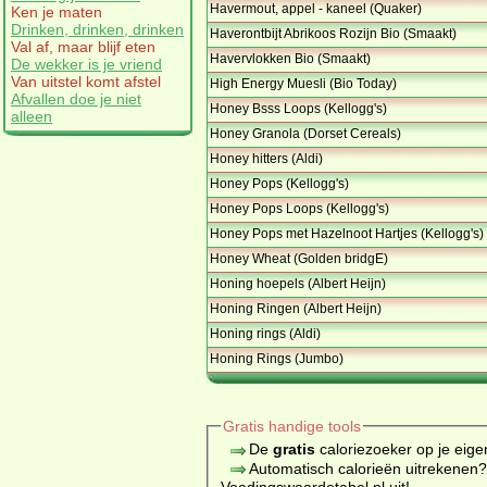
Havermout, appel - kaneel (Quaker)
Ken je maten
Drinken, drinken, drinken
Haverontbijt Abrikoos Rozijn Bio (Smaakt)
Val af, maar blijf eten
Havervlokken Bio (Smaakt)
De wekker is je vriend
Van uitstel komt afstel
High Energy Muesli (Bio Today)
Afvallen doe je niet
Honey Bsss Loops (Kellogg's)
alleen
Honey Granola (Dorset Cereals)
Honey hitters (Aldi)
Honey Pops (Kellogg's)
Honey Pops Loops (Kellogg's)
Honey Pops met Hazelnoot Hartjes (Kellogg's)
Honey Wheat (Golden bridgE)
Honing hoepels (Albert Heijn)
Honing Ringen (Albert Heijn)
Honing rings (Aldi)
Honing Rings (Jumbo)
Gratis handige tools
De
gratis
caloriezoeker op je eige
Automatisch calorieën uitrekenen
Voedingswaardetabel.nl uit!