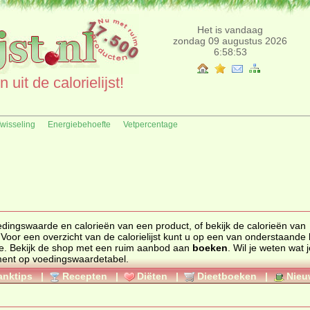
Het is vandaag
zondag 09 augustus 2026
6:58:53
uit de calorielijst!
fwisseling
Energiebehoefte
Vetpercentage
edingswaarde
en
calorieën
van een product, of bekijk de calorieën van
 Voor een overzicht van de calorielijst kunt u op een van onderstaande l
e. Bekijk de
shop
met een ruim aanbod aan
boeken
. Wil je weten wat 
ment op
voedingswaardetabel
.
anktips
|
Recepten
|
Diëten
|
Dieetboeken
|
Nieu