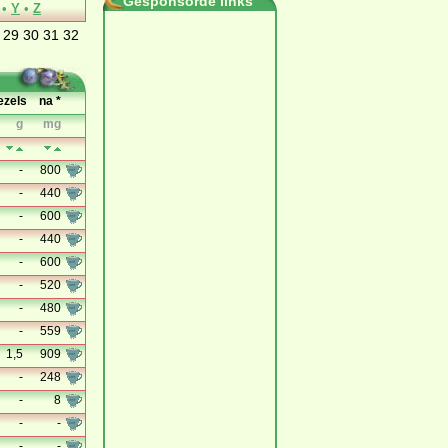
Gesponsorde links
•
Y
•
Z
29
30
31
32
ezels
na *
g
mg
-
800
-
440
-
600
-
440
-
600
-
520
-
480
-
559
1,5
909
-
248
-
8
-
-
-
-