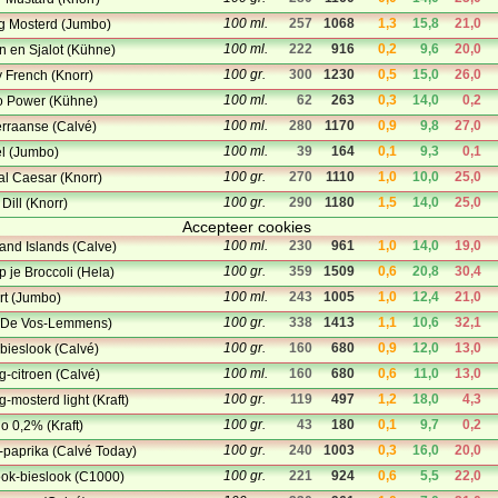
100 ml.
257
1068
1,3
15,8
21,0
g Mosterd (Jumbo)
100 ml.
222
916
0,2
9,6
20,0
 en Sjalot (Kühne)
100 gr.
300
1230
0,5
15,0
26,0
 French (Knorr)
100 ml.
62
263
0,3
14,0
0,2
o Power (Kühne)
100 ml.
280
1170
0,9
9,8
27,0
rraanse (Calvé)
100 ml.
39
164
0,1
9,3
0,1
el (Jumbo)
100 gr.
270
1110
1,0
10,0
25,0
al Caesar (Knorr)
100 gr.
290
1180
1,5
14,0
25,0
Dill (Knorr)
Accepteer cookies
100 ml.
230
961
1,0
14,0
19,0
and Islands (Calve)
100 gr.
359
1509
0,6
20,8
30,4
 je Broccoli (Hela)
100 ml.
243
1005
1,0
12,4
21,0
rt (Jumbo)
100 gr.
338
1413
1,1
10,6
32,1
 (De Vos-Lemmens)
100 gr.
160
680
0,9
12,0
13,0
 bieslook (Calvé)
100 ml.
160
680
0,6
11,0
13,0
g-citroen (Calvé)
100 gr.
119
497
1,2
18,0
4,3
-mosterd light (Kraft)
100 gr.
43
180
0,1
9,7
0,2
no 0,2% (Kraft)
100 gr.
240
1003
0,3
16,0
20,0
e-paprika (Calvé Today)
100 gr.
221
924
0,6
5,5
22,0
ook-bieslook (C1000)