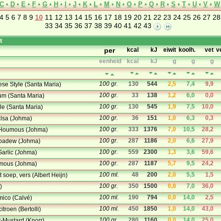
C
•
D
•
E
•
F
•
G
•
H
•
I
•
J
•
K
•
L
•
M
•
N
•
O
•
P
•
Q
•
R
•
S
•
T
•
U
•
V
•
W
4
5
6
7
8
9
10
11
12
13
14
15
16
17
18
19
20
21
22
23
24
25
26
27
28
33
34
35
36
37
38
39
40
41
42
43
t
per
kcal
kJ
eiwit
koolh.
vet
v
eenheid
kcal
kJ
g
g
g
100 gr.
130
544
2,5
7,4
9,9
se Style (Santa Maria)
100 gr.
33
138
1,2
6,0
0,0
um (Santa Maria)
100 gr.
130
545
1,9
7,5
10,0
le (Santa Maria)
100 gr.
36
151
1,0
6,3
0,3
lsa (Johma)
100 gr.
333
1376
7,0
10,5
28,2
 Houmous (Johma)
100 gr.
287
1186
2,0
6,6
27,9
ppadew (Johma)
100 gr.
559
2300
1,3
3,6
59,6
Garlic (Johma)
100 gr.
287
1187
5,7
9,5
24,2
umous (Johma)
100 ml.
48
200
2,0
5,5
1,5
soep, vers (Albert Heijn)
100 gr.
350
1500
0,8
7,0
36,0
)
100 ml.
190
794
0,0
14,0
2,5
mico (Calvé)
100 ml.
450
1850
1,0
14,0
43,0
itroen (Bertolli)
100 gr.
280
1160
0,0
14,0
25,0
-Mustard (Knorr)