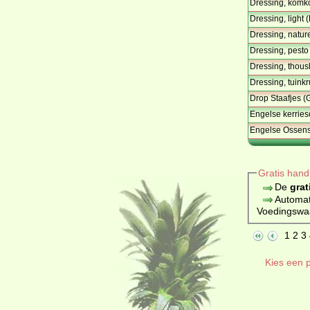
Dressing, komk
Dressing, light 
Dressing, natur
Dressing, pesto
Dressing, thou
Dressing, tuink
Drop Staafjes 
Engelse kerries
Engelse Ossens
Gratis hand
De
grat
Automat
Voedingswaar
1
2
3
Kies een p