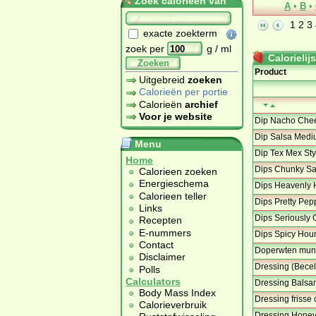
Zoek calorieën van
A
•
B
•
1
2
3
exacte zoekterm
zoek per
g / ml
Calorielijs
Zoeken
Product
Uitgebreid
zoeken
Calorieën per portie
Calorieën
archief
Voor je website
Dip Nacho Chee
Dip Salsa Medi
Menu
Dip Tex Mex Sty
Home
Dips Chunky Sa
Calorieen zoeken
Energieschema
Dips Heavenly
Calorieen teller
Dips Pretty Pe
Links
Dips Seriously 
Recepten
E-nummers
Dips Spicy Ho
Contact
Doperwten munt 
Disclaimer
Dressing (Becel
Polls
Calculators
Dressing Balsa
Body Mass Index
Dressing frisse c
Calorieverbruik
Dressing Honey