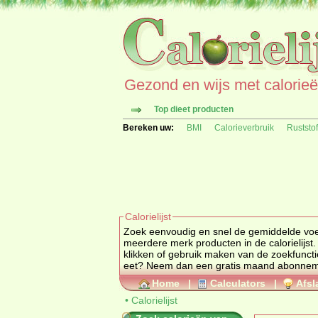
Gezond en wijs met calorieën 
Top dieet producten
Bereken uw:
BMI
Calorieverbruik
Ruststo
Calorielijst
Zoek eenvoudig en snel de gemiddelde
vo
meerdere merk producten in de calorielijst.
klikken of gebruik maken van de zoekfuncti
eet? Neem dan een gratis maand abonne
Home
|
Calculators
|
Afsl
•
Calorielijst