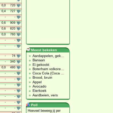
0,0
720
0,4
727
-
-
0,6
909
0,6
820
0,0
760
-
-
-
-
Meest bekeken
Aardappelen, gek
…
-
74
Banaan
-
340
Ei gekookt
0,0
480
Boterham volkore
…
Coca Cola (Coca
…
-
-
Brood, bruin
-
-
Appel
-
-
Avocado
Eierkoek
-
-
Aardbeien, vers
-
-
-
-
Poll
-
-
Hoeveel beweeg jij per