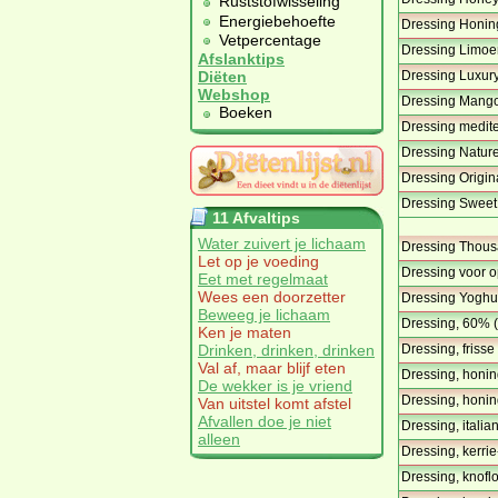
Ruststofwisseling
Energiebehoefte
Dressing Honin
Vetpercentage
Dressing Limoen
Afslanktips
Dressing Luxury
Diëten
Webshop
Dressing Mang
Boeken
Dressing medite
Dressing Natur
Dressing Origin
Dressing Sweet 
11 Afvaltips
Water zuivert je lichaam
Dressing Thous
Let op je voeding
Dressing voor op
Eet met regelmaat
Wees een doorzetter
Dressing Yoghu
Beweeg je lichaam
Dressing, 60%
Ken je maten
Dressing, frisse
Drinken, drinken, drinken
Val af, maar blijf eten
Dressing, honin
De wekker is je vriend
Dressing, honing
Van uitstel komt afstel
Afvallen doe je niet
Dressing, italia
alleen
Dressing, kerri
Dressing, knofl