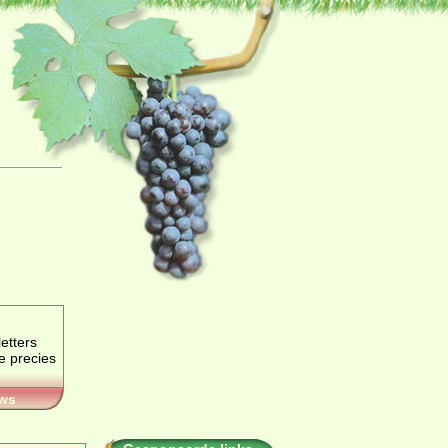
etters
je precies
ws