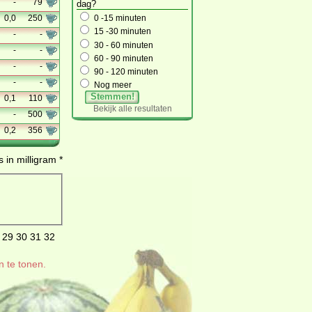
-
79
dag?
0,0
250
0 -15 minuten
15 -30 minuten
-
-
30 - 60 minuten
-
-
60 - 90 minuten
-
-
90 - 120 minuten
-
-
Nog meer
Stemmen!
0,1
110
Bekijk alle resultaten
-
500
0,2
356
 in milligram *
29
30
31
32
n te tonen.