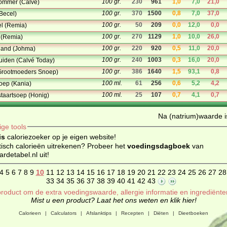
100 gr.
230
961
1,0
7,0
21,0
ommer (Calvé)
100 gr.
370
1500
0,8
7,0
37,0
(Becel)
100 gr.
50
209
0,0
12,0
0,0
el (Remia)
100 gr.
270
1129
1,0
10,0
26,0
 (Remia)
100 gr.
220
920
0,5
11,0
20,0
sland (Johma)
100 gr.
240
1003
0,3
16,0
20,0
ruiden (Calvé Today)
100 gr.
386
1640
1,5
93,1
0,8
(Grootmoeders Snoep)
100 ml.
61
256
0,6
5,2
4,2
oep (Kania)
100 ml.
25
107
0,7
4,1
0,7
taartsoep (Honig)
Na (natrium)waarde is
ige tools
is
caloriezoeker op je eigen website!
isch calorieën uitrekenen? Probeer het
voedingsdagboek
van
detabel.nl uit!
4
5
6
7
8
9
10
11
12
13
14
15
16
17
18
19
20
21
22
23
24
25
26
27
28
33
34
35
36
37
38
39
40
41
42
43
roduct om de extra voedingswaarde, allergie informatie en ingrediënte
Mist u een product? Laat het ons weten en klik hier!
Calorieen
|
Calculators
|
Afslanktips
|
Recepten
|
Diëten
|
Dieetboeken