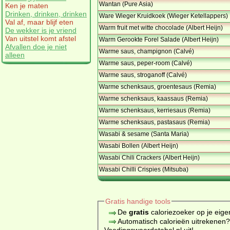
Wantan (Pure Asia)
Ken je maten
Drinken, drinken, drinken
Ware Wieger Kruidkoek (Wieger Ketellappers)
Val af, maar blijf eten
Warm fruit met witte chocolade (Albert Heijn)
De wekker is je vriend
Van uitstel komt afstel
Warm Gerookte Forel Salade (Albert Heijn)
Afvallen doe je niet
Warme saus, champignon (Calvé)
alleen
Warme saus, peper-room (Calvé)
Warme saus, stroganoff (Calvé)
Warme schenksaus, groentesaus (Remia)
Warme schenksaus, kaassaus (Remia)
Warme schenksaus, kerriesaus (Remia)
Warme schenksaus, pastasaus (Remia)
Wasabi & sesame (Santa Maria)
Wasabi Bollen (Albert Heijn)
Wasabi Chili Crackers (Albert Heijn)
Wasabi Chilli Crispies (Mitsuba)
Gratis handige tools
De
gratis
caloriezoeker op je eige
Automatisch calorieën uitrekenen
Voedingswaardetabel.nl uit!