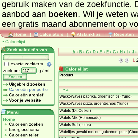
gebruik maken van de zoekfunctie. 
aanbod aan
boeken
. Wil je weten 
een gratis maand abonnement op
vo
Home
|
Calculators
|
Afslanktips
|
Recepten
•
Calorielijst
Zoek calorieën van
A
•
B
•
C
•
D
•
E
•
F
•
G
•
H
•
I
•
J
•
1
exacte zoekterm
Calorielijst
zoek per
g / ml
Product
Zoeken
Uitgebreid
zoeken
Calorieën per portie
Calorieën
archief
WackoWaves paprika, groentechips (Yuno)
Voor je website
WackoWaves pizza, groentechips (Yuno)
Wafels (Dr. Oetker)
Menu
Wafels Mix (Homemade)
Home
Calorieen zoeken
Wafels Soft (Lotus)
Energieschema
Wafeltjes gevuld met nougatcrème, puur (Cho
Calorieen teller