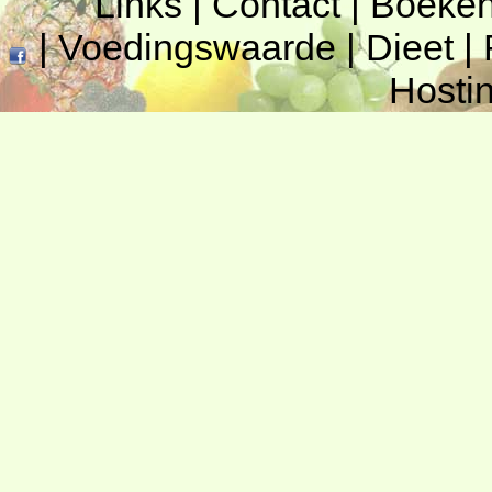
Links
|
Contact
|
Boeke
|
Voedingswaarde
|
Dieet
|
Hosti