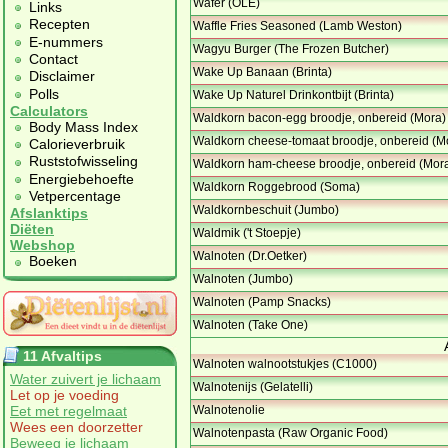
Wafer (OLÉ)
Links
Recepten
Waffle Fries Seasoned (Lamb Weston)
E-nummers
Wagyu Burger (The Frozen Butcher)
Contact
Wake Up Banaan (Brinta)
Disclaimer
Polls
Wake Up Naturel Drinkontbijt (Brinta)
Calculators
Waldkorn bacon-egg broodje, onbereid (Mora)
Body Mass Index
Waldkorn cheese-tomaat broodje, onbereid (M
Calorieverbruik
Ruststofwisseling
Waldkorn ham-cheese broodje, onbereid (Mor
Energiebehoefte
Waldkorn Roggebrood (Soma)
Vetpercentage
Waldkornbeschuit (Jumbo)
Afslanktips
Diëten
Waldmik ('t Stoepje)
Webshop
Walnoten (Dr.Oetker)
Boeken
Walnoten (Jumbo)
Walnoten (Pamp Snacks)
Walnoten (Take One)
11 Afvaltips
Walnoten walnootstukjes (C1000)
Water zuivert je lichaam
Walnotenijs (Gelatelli)
Let op je voeding
Eet met regelmaat
Walnotenolie
Wees een doorzetter
Walnotenpasta (Raw Organic Food)
Beweeg je lichaam