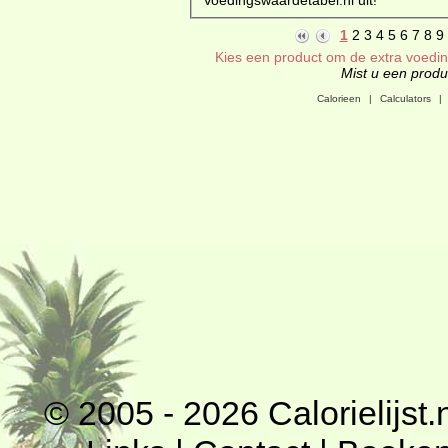
1
2
3
4
5
6
7
8
9
Kies een product om de extra voeding
Mist u een produc
Calorieen
|
Calculators
|
© 2005 - 2026
Calorielijst.