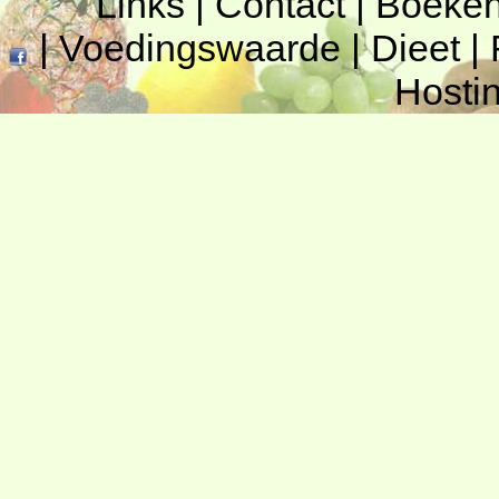
Links
|
Contact
|
Boeke
|
Voedingswaarde
|
Dieet
|
Hosti