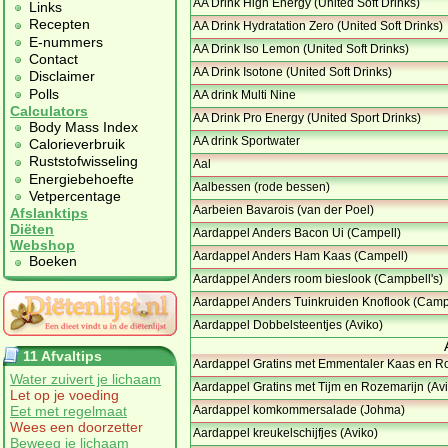
AA Drink High Energy (United Soft Drinks)
Links
Recepten
AA Drink Hydratation Zero (United Soft Drinks)
E-nummers
AA Drink Iso Lemon (United Soft Drinks)
Contact
AA Drink Isotone (United Soft Drinks)
Disclaimer
Polls
AA drink Multi Nine
Calculators
AA Drink Pro Energy (United Sport Drinks)
Body Mass Index
AA drink Sportwater
Calorieverbruik
Ruststofwisseling
Aal
Energiebehoefte
Aalbessen (rode bessen)
Vetpercentage
Aarbeien Bavarois (van der Poel)
Afslanktips
Diëten
Aardappel Anders Bacon Ui (Campell)
Webshop
Aardappel Anders Ham Kaas (Campell)
Boeken
Aardappel Anders room bieslook (Campbell's)
Aardappel Anders Tuinkruiden Knoflook (Camp
Aardappel Dobbelsteentjes (Aviko)
11 Afvaltips
Aardappel Gratins met Emmentaler Kaas en R
Water zuivert je lichaam
Aardappel Gratins met Tijm en Rozemarijn (Avi
Let op je voeding
Eet met regelmaat
Aardappel komkommersalade (Johma)
Wees een doorzetter
Aardappel kreukelschijfjes (Aviko)
Beweeg je lichaam