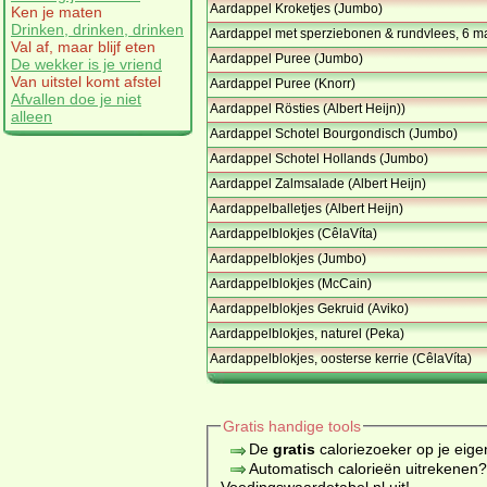
Aardappel Kroketjes (Jumbo)
Ken je maten
Drinken, drinken, drinken
Aardappel met sperziebonen & rundvlees, 6 
Val af, maar blijf eten
Aardappel Puree (Jumbo)
De wekker is je vriend
Van uitstel komt afstel
Aardappel Puree (Knorr)
Afvallen doe je niet
Aardappel Rösties (Albert Heijn))
alleen
Aardappel Schotel Bourgondisch (Jumbo)
Aardappel Schotel Hollands (Jumbo)
Aardappel Zalmsalade (Albert Heijn)
Aardappelballetjes (Albert Heijn)
Aardappelblokjes (CêlaVíta)
Aardappelblokjes (Jumbo)
Aardappelblokjes (McCain)
Aardappelblokjes Gekruid (Aviko)
Aardappelblokjes, naturel (Peka)
Aardappelblokjes, oosterse kerrie (CêlaVíta)
Gratis handige tools
De
gratis
caloriezoeker op je eige
Automatisch calorieën uitrekenen
Voedingswaardetabel.nl uit!