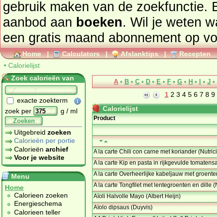
gebruik maken van de zoekfunctie. 
aanbod aan
boeken
. Wil je weten 
een gratis maand abonnement op
vo
Home
|
Calculators
|
Afslanktips
|
Recepten
•
Calorielijst
Zoek calorieën van
A
•
B
•
C
•
D
•
E
•
F
•
G
•
H
•
I
•
J
•
1
2
3
4
5
6
7
8
9
exacte zoekterm
Calorielijst
zoek per
g / ml
Product
Zoeken
Uitgebreid
zoeken
Calorieën per portie
Calorieën
archief
A la carte Chili con carne met koriander (Nutrici
Voor je website
A la carte Kip en pasta in rijkgevulde tomatensa
A la carte Overheerlijke kabeljauw met groenten 
Menu
A la carte Tongfilet met lentegroenten en dille (N
Home
Calorieen zoeken
Aïoli Halvolle Mayo (Albert Heijn)
Energieschema
Aïolo dipsaus (Duyvis)
Calorieen teller