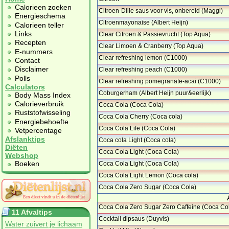
Calorieen zoeken
Citroen-Dille saus voor vis, onbereid (Maggi)
Energieschema
…
Citroenmayonaise (Albert Heijn)
Calorieen teller
Links
Clear Citroen & Passievrucht (Top Aqua)
…
Recepten
Clear Limoen & Cranberry (Top Aqua)
E-nummers
Clear refreshing lemon (C1000)
Contact
Disclaimer
Clear refreshing peach (C1000)
Polls
Clear refreshing pomegranate-acai (C1000)
Calculators
…
Coburgerham (Albert Heijn puur&eerlijk)
Body Mass Index
…
Calorieverbruik
Coca Cola (Coca Cola)
Ruststofwisseling
Coca Cola Cherry (Coca cola)
Energiebehoefte
Coca Cola Life (Coca Cola)
Vetpercentage
Afslanktips
Coca cola Light (Coca cola)
Diëten
Coca Cola Light (Coca Cola)
Webshop
Boeken
Coca Cola Light (Coca Cola)
Coca Cola Light Lemon (Coca cola)
Coca Cola Zero Sugar (Coca Cola)
Coca Cola Zero Sugar Zero Caffeine (Coca Co
11 Afvaltips
…
Cocktail dipsaus (Duyvis)
Water zuivert je lichaam