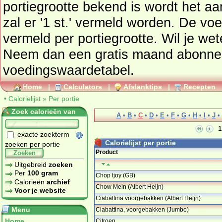
portiegrootte bekend is wordt het a
zal er '1 st.' vermeld worden. De vo
vermeld per portiegrootte. Wil je wet
Neem dan een gratis maand abonn
voedingswaardetabel
.
Home
|
Calculators
|
Afslanktips
|
Recepten
•
Calorielijst
»
Per portie
Zoek calorieën van
A
•
B
•
C
•
D
•
E
•
F
•
G
•
H
•
I
•
J
•
1
exacte zoekterm
Calorielijst per portie
zoeken per portie
Product
Zoeken
Uitgebreid
zoeken
Per
100 gram
Chop tjoy (GB)
Calorieën
archief
Chow Mein (Albert Heijn)
Voor je website
Ciabattina voorgebakken (Albert Heijn)
…
Menu
Ciabattina, voorgebakken (Jumbo)
Home
Citroen