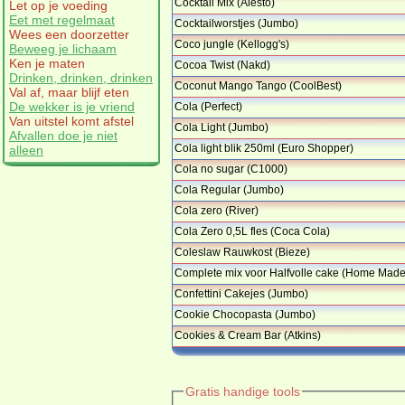
Cocktail Mix (Alesto)
Let op je voeding
Eet met regelmaat
Cocktailworstjes (Jumbo)
Wees een doorzetter
Coco jungle (Kellogg's)
Beweeg je lichaam
Ken je maten
Cocoa Twist (Nakd)
Drinken, drinken, drinken
Coconut Mango Tango (CoolBest)
Val af, maar blijf eten
De wekker is je vriend
Cola (Perfect)
Van uitstel komt afstel
Cola Light (Jumbo)
Afvallen doe je niet
Cola light blik 250ml (Euro Shopper)
alleen
Cola no sugar (C1000)
Cola Regular (Jumbo)
Cola zero (River)
Cola Zero 0,5L fles (Coca Cola)
Coleslaw Rauwkost (Bieze)
Complete mix voor Halfvolle cake (Home Made
…
Confettini Cakejes (Jumbo)
Cookie Chocopasta (Jumbo)
Cookies & Cream Bar (Atkins)
Gratis handige tools