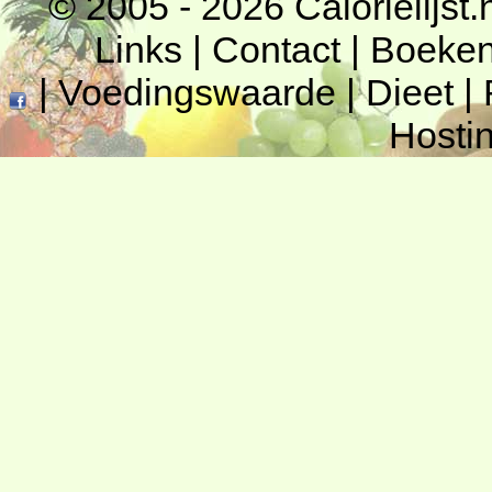
© 2005 - 2026
Calorielijst.
Links
|
Contact
|
Boeke
|
Voedingswaarde
|
Dieet
|
Hosti