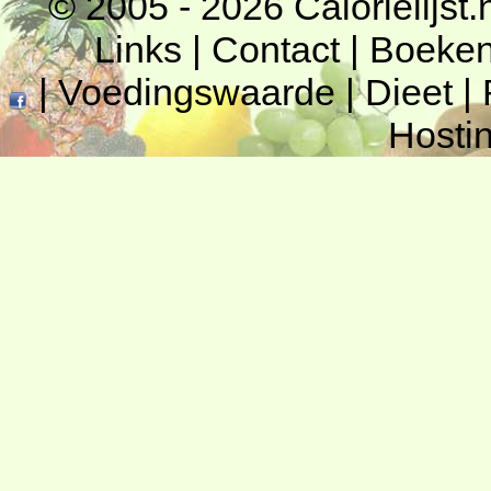
© 2005 - 2026
Calorielijst.
Links
|
Contact
|
Boeke
|
Voedingswaarde
|
Dieet
|
Hosti