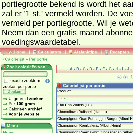
portiegrootte bekend is wordt het a
zal er '1 st.' vermeld worden. De vo
vermeld per portiegrootte. Wil je wet
Neem dan een gratis maand abonn
voedingswaardetabel
.
Home
|
Calculators
|
Afslanktips
|
Recepten
•
Calorielijst
»
Per portie
Zoek calorieën van
A
•
B
•
C
•
D
•
E
•
F
•
G
•
H
•
I
•
J
•
1
exacte zoekterm
Calorielijst per portie
zoeken per portie
Product
Zoeken
Uitgebreid
zoeken
Per
100 gram
Cha Cha Wafels (LU)
Calorieën
archief
Chamallows Ruitspek (Haribo)
Voor je website
Champignon Gran Formaggio Burger (Albert He
…
Menu
Champignon Roerbakmix (Albert Heijn)
Home
Champignon Roerbakmix, fijngesneden (Albert