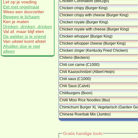
Chicken Coronation (deli2go)
Let op je voeding
Eet met regelmaat
Chicken crispy (Burger King)
Wees een doorzetter
Chicken crispy with cheese (Burger King)
Beweeg je lichaam
…
Ken je maten
Chicken royale (Burger King)
Drinken, drinken, drinken
Chicken royale with cheese (Burger King)
Val af, maar blijf eten
…
De wekker is je vriend
Chicken whopper (Burger King)
Van uitstel komt afstel
Chicken whopper cheese (Burger King)
Afvallen doe je niet
Chicken zinger (Kentucky Fried Chicken)
alleen
…
Chileno (Beckers)
Chili con carne (C1000)
Chili Kaasschnitzel (Albert Heijn)
Chili saus (C1000)
Chili Saus (Calvé)
Chiliburgers (Boon)
Chilli Miso Rice Noodles (Itsu)
Chimichurri Burger XL Vegetarisch (Garden G
…
Chinese Roerbak Mix (Jumbo)
Gratis handige tools