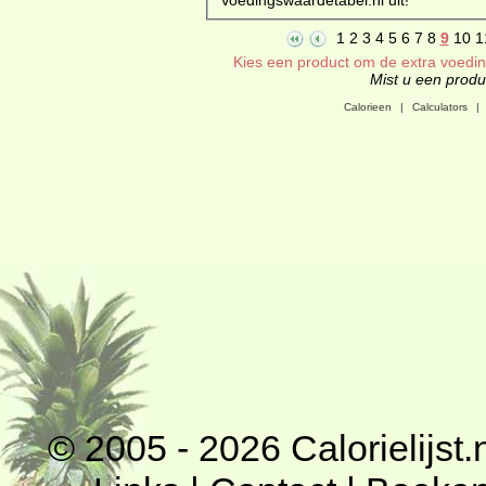
1
2
3
4
5
6
7
8
9
10
1
Kies een product om de extra voeding
Mist u een produc
Calorieen
|
Calculators
|
© 2005 - 2026
Calorielijst.