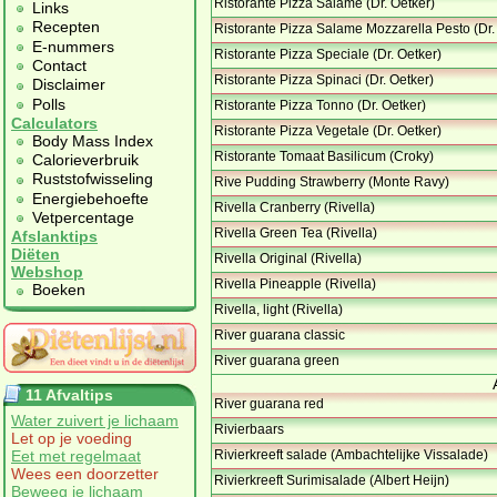
Ristorante Pizza Salame (Dr. Oetker)
Links
Recepten
Ristorante Pizza Salame Mozzarella Pesto (Dr.
E-nummers
Ristorante Pizza Speciale (Dr. Oetker)
Contact
Ristorante Pizza Spinaci (Dr. Oetker)
Disclaimer
Polls
Ristorante Pizza Tonno (Dr. Oetker)
Calculators
Ristorante Pizza Vegetale (Dr. Oetker)
Body Mass Index
Ristorante Tomaat Basilicum (Croky)
Calorieverbruik
Ruststofwisseling
Rive Pudding Strawberry (Monte Ravy)
Energiebehoefte
Rivella Cranberry (Rivella)
Vetpercentage
Rivella Green Tea (Rivella)
Afslanktips
Diëten
Rivella Original (Rivella)
Webshop
Rivella Pineapple (Rivella)
Boeken
Rivella, light (Rivella)
River guarana classic
River guarana green
11 Afvaltips
River guarana red
Water zuivert je lichaam
Rivierbaars
Let op je voeding
Eet met regelmaat
Rivierkreeft salade (Ambachtelijke Vissalade)
Wees een doorzetter
Rivierkreeft Surimisalade (Albert Heijn)
Beweeg je lichaam