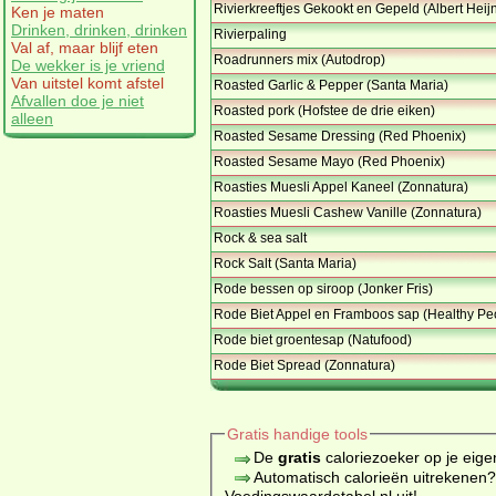
Rivierkreeftjes Gekookt en Gepeld (Albert Heij
Ken je maten
Drinken, drinken, drinken
Rivierpaling
Val af, maar blijf eten
Roadrunners mix (Autodrop)
De wekker is je vriend
Van uitstel komt afstel
Roasted Garlic & Pepper (Santa Maria)
Afvallen doe je niet
Roasted pork (Hofstee de drie eiken)
alleen
Roasted Sesame Dressing (Red Phoenix)
Roasted Sesame Mayo (Red Phoenix)
Roasties Muesli Appel Kaneel (Zonnatura)
Roasties Muesli Cashew Vanille (Zonnatura)
Rock & sea salt
Rock Salt (Santa Maria)
Rode bessen op siroop (Jonker Fris)
Rode Biet Appel en Framboos sap (Healthy Pe
Rode biet groentesap (Natufood)
Rode Biet Spread (Zonnatura)
Gratis handige tools
De
gratis
caloriezoeker op je eige
Automatisch calorieën uitrekenen
Voedingswaardetabel.nl uit!