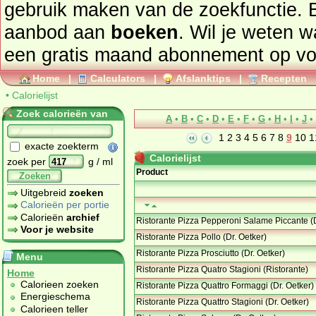
gebruik maken van de zoekfunctie. 
aanbod aan
boeken
. Wil je weten 
een gratis maand abonnement op
vo
Home
|
Calculators
|
Afslanktips
|
Recepten
•
Calorielijst
Zoek calorieën van
A
•
B
•
C
•
D
•
E
•
F
•
G
•
H
•
I
•
J
•
1
2
3
4
5
6
7
8
9
10
1
exacte zoekterm
Calorielijst
zoek per
g / ml
Product
Zoeken
Uitgebreid
zoeken
Calorieën per portie
Calorieën
archief
Ristorante Pizza Pepperoni Salame Piccante (D
Voor je website
Ristorante Pizza Pollo (Dr. Oetker)
Ristorante Pizza Prosciutto (Dr. Oetker)
Menu
Ristorante Pizza Quatro Stagioni (Ristorante)
Home
Calorieen zoeken
Ristorante Pizza Quattro Formaggi (Dr. Oetker)
Energieschema
Ristorante Pizza Quattro Stagioni (Dr. Oetker)
Calorieen teller