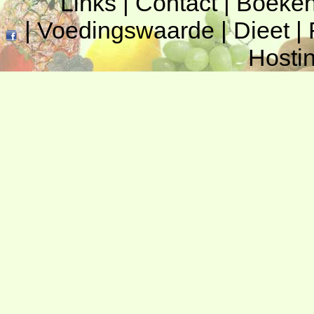
Links
|
Contact
|
Boeke
|
Voedingswaarde
|
Dieet
|
Hosti