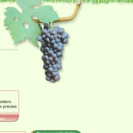
etters
je precies
ws