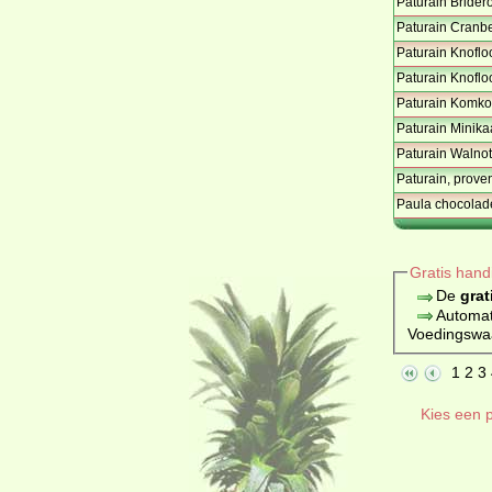
Paturain Brider
Paturain Cranbe
Paturain Knoflo
Paturain Knofloo
Paturain Komko
Paturain Minika
Paturain Walno
Paturain, prove
Paula chocolade
Gratis hand
De
grat
Automat
Voedingswaar
1
2
3
Kies een p