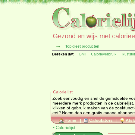
Gezond en wijs met calorieën 
Top dieet producten
Bereken uw:
BMI
Calorieverbruik
Ruststo
Calorielijst
Zoek eenvoudig en snel de gemiddelde
vo
meerdere merk producten in de calorielijst.
klikken of gebruik maken van de zoekfuncti
eet? Neem dan een gratis maand abonne
Home
|
Calculators
|
Afsl
•
Calorielijst