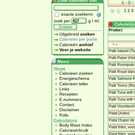
Zoek calorieën van
A
•
B
•
1
2
3
exacte zoekterm
zoek per
g / ml
Calorielijs
Zoeken
Product
Uitgebreid
zoeken
Calorieën per portie
Calorieën
archief
Voor je website
Paté naturel (Ta
Paté Peper (Hof
Menu
Paté Roompate 
Home
Paté Royal dips
Calorieen zoeken
Energieschema
Paté Salmone R
Calorieen teller
Paté Tonno (Ri
Links
Paté Tuna with
Recepten
E-nummers
Paté Tuna with 
Contact
Paté Vruchten(H
Disclaimer
Patat (Aviko)
Polls
Calculators
Patat (Super de
Body Mass Index
Patat frites, vo
Calorieverbruik
Patat frites, v