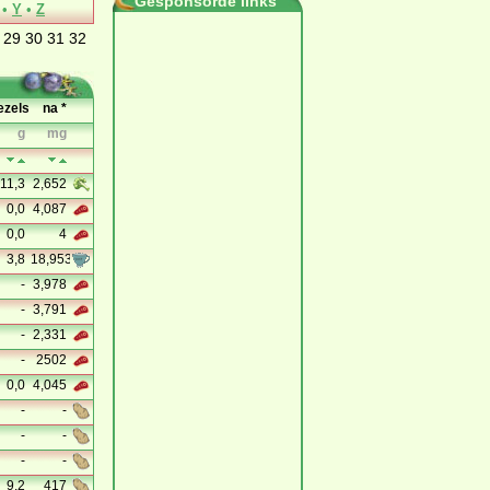
Gesponsorde links
•
Y
•
Z
29
30
31
32
ezels
na *
g
mg
11,3
2,652
0,0
4,087
0,0
4
3,8
18,953
-
3,978
-
3,791
-
2,331
-
2502
0,0
4,045
-
-
-
-
-
-
9,2
417