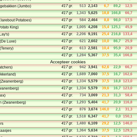
417 gr.
513
2,143
6,7
89,2
12,5
oorgebakken (Jumbo)
417 gr.
1,343
5,625
18,8
166,8
66,7
417 gr.
584
2,464
8,8
98,0
17,5
Clarebout Potatoes)
417 gr.
1,005
4,208
15,4
125,1
45,9
Potato King)
417 gr.
2,206
9,191
25,4
216,8
133,4
Lay's)
417 gr.
621
2,602
10,0
86,7
25,9
(De Luxe)
417 gr.
613
2,581
10,4
95,9
20,9
(Tenery)
417 gr.
1,284
5,367
37,5
35,4
166,8
Accepteer cookies
417 gr.
942
3,941
62,6
22,9
66,7
atchers)
417 gr.
1,689
7,060
37,5
16,7
162,6
lekkerland)
417 gr.
1,334
5,579
37,5
18,8
123,0
r (Zwanenberg)
417 gr.
1,334
5,579
39,6
16,7
123,0
Zwanenberg)
417 gr.
734
3,069
21,3
31,3
58,4
tex)
417 gr.
1,293
5,404
41,7
20,9
116,8
en (Zwanenberg)
417 gr.
876
3,674
146,0
2,1
31,3
417 gr.
1,518
6,347
41,7
0,0
150,1
417 gr.
1,480
6,109
29,2
12,5
146,0
rs
417 gr.
1,364
5,634
37,5
12,5
129,3
kaasjes