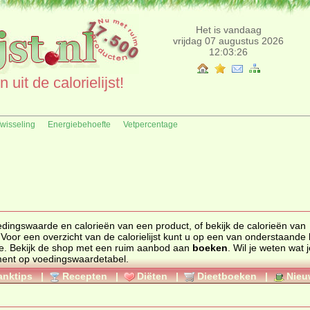
Het is vandaag
vrijdag 07 augustus 2026
12:03:26
uit de calorielijst!
fwisseling
Energiebehoefte
Vetpercentage
edingswaarde
en
calorieën
van een product, of bekijk de calorieën van
 Voor een overzicht van de calorielijst kunt u op een van onderstaande l
e. Bekijk de
shop
met een ruim aanbod aan
boeken
. Wil je weten wat 
ment op
voedingswaardetabel
.
anktips
|
Recepten
|
Diëten
|
Dieetboeken
|
Nieu