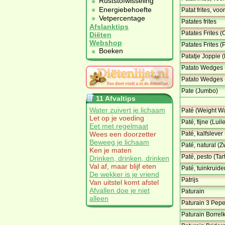
Ruststofwisseling
Energiebehoefte
Patat frites, v
Vetpercentage
Patates frites
Afslanktips
Patates Frites (
Diëten
Webshop
Patates Frites (
Boeken
Patatje Joppie (
Patato Wedges 
Patato Wedges 
Pate (Jumbo)
11 Afvaltips
Water zuivert je lichaam
Paté (Weight W
Let op je voeding
Paté, fijne (Lui
Eet met regelmaat
Wees een doorzetter
Paté, kalfsleve
Beweeg je lichaam
Paté, natural (
Ken je maten
Paté, pesto (Tar
Drinken, drinken, drinken
Val af, maar blijf eten
Paté, tuinkruid
De wekker is je vriend
Patrijs
Van uitstel komt afstel
Afvallen doe je niet
Paturain
alleen
Paturain 3 Pepe
Paturain Borrel