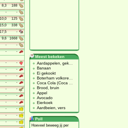
8,3
188
-
-
10,0
125
15,0
338
17,5
-
9,6
1668
-
-
-
-
Meest bekeken
-
-
Aardappelen, gek
…
Banaan
-
-
Ei gekookt
-
-
Boterham volkore
…
-
-
Coca Cola (Coca
…
Brood, bruin
-
-
Appel
-
-
Avocado
-
-
Eierkoek
Aardbeien, vers
-
-
-
-
Poll
-
-
Hoeveel beweeg jij per