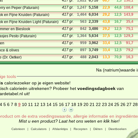
417 gr.
1,622
6,710
66,7
1,3
150,1
on
417 gr.
1,247
5,158
22,9
44,6
108,4
rry en Peper (Paturain)
417 gr.
1,464
6,034
29,2
12,5
143,9
ok en Fijne Kruiden (Paturain)
417 gr.
563
2,339
43,8
16,7
35,4
k en Fijne Kruiden Light (Paturain)
417 gr.
842
3,486
29,2
12,5
75,1
mmer en Bieslook
417 gr.
1,364
5,634
37,5
12,5
129,3
asjes Pesto (Paturain)
417 gr.
959
3,962
33,4
12,5
91,7
ten
417 gr.
897
3,749
33,4
12,5
79,2
nce & olives
417 gr.
488
2,043
13,3
70,9
16,3
 (Dr. Oetker)
Na (natrium)waarde is
ige tools
is
caloriezoeker op je eigen website!
isch calorieën uitrekenen? Probeer het
voedingsdagboek
van
detabel.nl uit!
4
5
6
7
8
9
10
11
12
13
14
15
16
17
18
19
20
21
22
23
24
25
26
27
28
roduct om de extra voedingswaarde, allergie informatie en ingrediënte
Mist u een product? Laat het ons weten en klik hier!
Calorieen
|
Calculators
|
Afslanktips
|
Recepten
|
Diëten
|
Dieetboeken