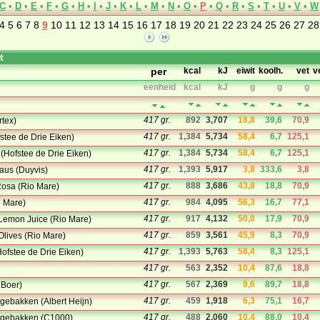
C
•
D
•
E
•
F
•
G
•
H
•
I
•
J
•
K
•
L
•
M
•
N
•
O
•
P
•
Q
•
R
•
S
•
T
•
U
•
V
•
W
4
5
6
7
8
9
10
11
12
13
14
15
16
17
18
19
20
21
22
23
24
25
26
27
28
t
per
kcal
kJ
eiwit
koolh.
vet
v
eenheid
kcal
kJ
g
g
g
417 gr.
892
3,707
18,8
39,6
70,9
rtex)
417 gr.
1,384
5,734
58,4
6,7
125,1
stee de Drie Eiken)
417 gr.
1,384
5,734
58,4
6,7
125,1
(Hofstee de Drie Eiken)
417 gr.
1,393
5,917
3,8
333,6
3,8
aus (Duyvis)
417 gr.
888
3,686
43,8
18,8
70,9
osa (Rio Mare)
417 gr.
984
4,095
56,3
16,7
77,1
o Mare)
417 gr.
917
4,132
50,0
17,9
70,9
 Lemon Juice (Rio Mare)
417 gr.
859
3,561
45,9
8,3
70,9
Olives (Rio Mare)
417 gr.
1,393
5,763
58,4
8,3
125,1
ofstee de Drie Eiken)
417 gr.
563
2,352
10,4
87,6
18,8
417 gr.
567
2,369
9,6
89,7
18,8
 Boer)
417 gr.
459
1,918
6,3
75,1
16,7
orgebakken (Albert Heijn)
417 gr.
488
2,060
10,4
88,0
10,4
oorgebakken (C1000)