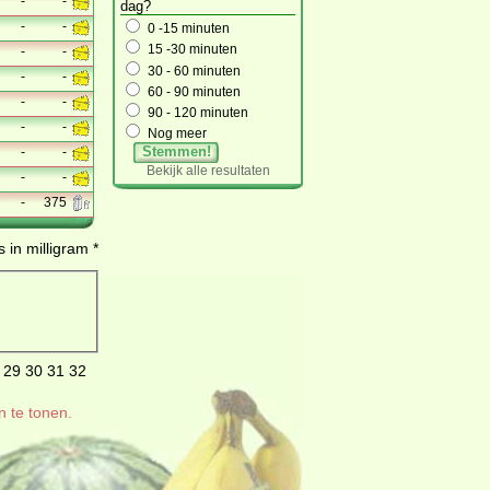
-
-
dag?
-
-
0 -15 minuten
15 -30 minuten
-
-
30 - 60 minuten
-
-
60 - 90 minuten
-
-
90 - 120 minuten
-
-
Nog meer
Stemmen!
-
-
Bekijk alle resultaten
-
-
-
375
 in milligram *
29
30
31
32
n te tonen.