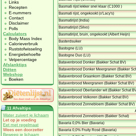
Links
Basmati rijst lekker snel klaar (C1000 )
Recepten
E-nummers
Basmati rijst, ongekookt (o'Lacy's)
Contact
Basmatirijst (India)
Disclaimer
Basmatirijst (Silvo)
Polls
Calculators
Basmatirijst, bruin, ongekookt (Albert Heijn)
Body Mass Index
Basterdsuiker
Calorieverbruik
Bastogne (LU)
Ruststofwisseling
Energiebehoefte
Bastogne Duo (LU)
Vetpercentage
Batavenbrood Donker (Bakker Schat BV)
Afslanktips
Batavenbrood Donker Meergranen (Bakker Sc
Diëten
Webshop
Batavenbrood Graankorn (Bakker Schat BV)
Boeken
Batavenbrood Meergranen (Bakker Schat BV)
Batavenbrood Oberlander wit (Bakker Schat B
Batavenbrood Volkoren (Bakker Schat BV)
Batavenbrood Zonnebloem (Bakker Schat BV)
11 Afvaltips
Water zuivert je lichaam
Batavenbrood Zonnebloem (Bakker Schat)
Let op je voeding
Bavaria 0,0% Bier (Bavaria)
Eet met regelmaat
Wees een doorzetter
Bavaria 0,0% Fruity Rosé (Bavaria)
Beweeg je lichaam