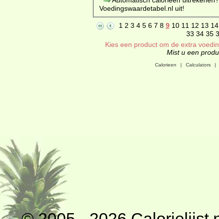
Voedingswaardetabel.nl uit!
1
2
3
4
5
6
7
8
9
10
11
12
13
14
33
34
35
Kies een product om de extra voeding
Mist u een produc
Calorieen
|
Calculators
|
© 2005 - 2026
Calorielijst.