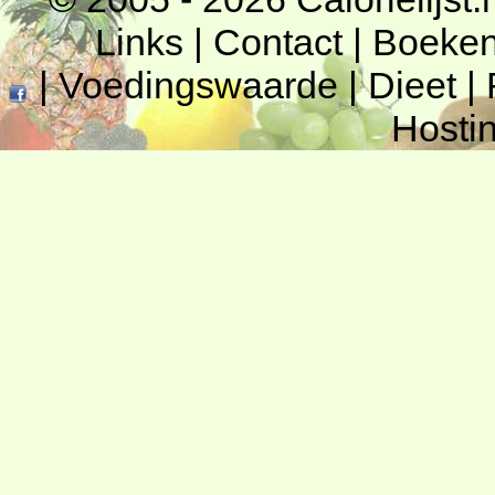
Links
|
Contact
|
Boeke
|
Voedingswaarde
|
Dieet
|
Hosti