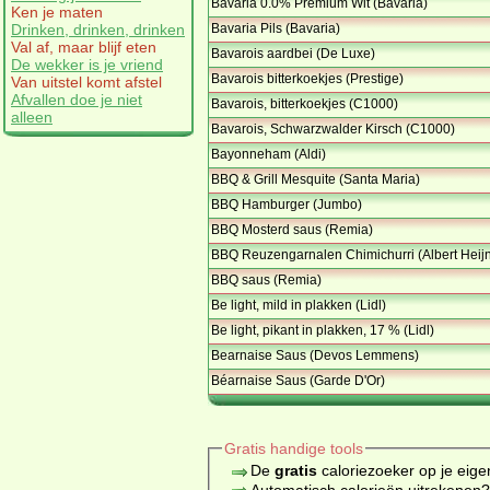
Bavaria 0.0% Premium Wit (Bavaria)
Ken je maten
Bavaria Pils (Bavaria)
Drinken, drinken, drinken
Val af, maar blijf eten
Bavarois aardbei (De Luxe)
De wekker is je vriend
Bavarois bitterkoekjes (Prestige)
Van uitstel komt afstel
Afvallen doe je niet
Bavarois, bitterkoekjes (C1000)
alleen
Bavarois, Schwarzwalder Kirsch (C1000)
Bayonneham (Aldi)
BBQ & Grill Mesquite (Santa Maria)
BBQ Hamburger (Jumbo)
BBQ Mosterd saus (Remia)
BBQ Reuzengarnalen Chimichurri (Albert Heij
BBQ saus (Remia)
Be light, mild in plakken (Lidl)
Be light, pikant in plakken, 17 % (Lidl)
Bearnaise Saus (Devos Lemmens)
Béarnaise Saus (Garde D'Or)
Gratis handige tools
De
gratis
caloriezoeker op je eige
Automatisch calorieën uitrekenen