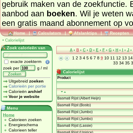
gebruik maken van de zoekfunctie. 
aanbod aan
boeken
. Wil je weten 
een gratis maand abonnement op
vo
Home
|
Calculators
|
Afslanktips
|
Recepten
•
Calorielijst
Zoek calorieën van
A
•
B
•
C
•
D
•
E
•
F
•
G
•
H
•
I
•
J
•
1
2
3
4
5
6
7
8
9
10
11
12
13
14
exacte zoekterm
33
34
35
zoek per
g / ml
Calorielijst
Zoeken
Product
Uitgebreid
zoeken
Calorieën per portie
Calorieën
archief
Voor je website
Basmati Rijst (Albert Heijn)
Basmati Rijst (Bosto)
Menu
Basmati Rijst (Jumbo)
Home
Basmati Rijst (Jumbo)
Calorieen zoeken
Energieschema
Basmati Rijst (Lassie)
Calorieen teller
Basmati Rijst (Unirice)