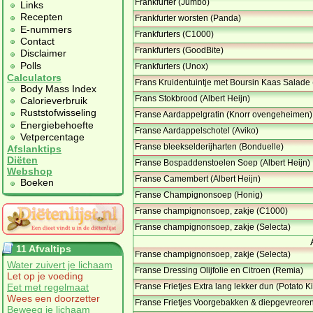
Frankfurter (Jumbo)
Links
Recepten
Frankfurter worsten (Panda)
E-nummers
Frankfurters (C1000)
Contact
Frankfurters (GoodBite)
Disclaimer
Polls
Frankfurters (Unox)
Calculators
Frans Kruidentuintje met Boursin Kaas Salade
Body Mass Index
Frans Stokbrood (Albert Heijn)
Calorieverbruik
Ruststofwisseling
Franse Aardappelgratin (Knorr ovengeheimen)
Energiebehoefte
Franse Aardappelschotel (Aviko)
Vetpercentage
Franse bleekselderijharten (Bonduelle)
Afslanktips
Diëten
Franse Bospaddenstoelen Soep (Albert Heijn)
Webshop
Franse Camembert (Albert Heijn)
Boeken
Franse Champignonsoep (Honig)
Franse champignonsoep, zakje (C1000)
Franse champignonsoep, zakje (Selecta)
11 Afvaltips
Franse champignonsoep, zakje (Selecta)
Water zuivert je lichaam
Franse Dressing Olijfolie en Citroen (Remia)
Let op je voeding
Eet met regelmaat
Franse Frietjes Extra lang lekker dun (Potato K
Wees een doorzetter
Franse Frietjes Voorgebakken & diepgevreoren
Beweeg je lichaam