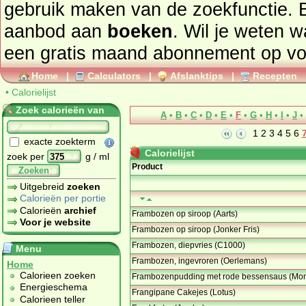
gebruik maken van de zoekfunctie. 
aanbod aan
boeken
. Wil je weten 
een gratis maand abonnement op
vo
Home
|
Calculators
|
Afslanktips
|
Recepten
•
Calorielijst
Zoek calorieën van
A
•
B
•
C
•
D
•
E
•
F
•
G
•
H
•
I
•
J
•
1
2
3
4
5
6
exacte zoekterm
Calorielijst
zoek per
g / ml
Product
Zoeken
Uitgebreid
zoeken
Calorieën per portie
Calorieën
archief
Frambozen op siroop (Aarts)
Voor je website
Frambozen op siroop (Jonker Fris)
Frambozen, diepvries (C1000)
Menu
Frambozen, ingevroren (Oerlemans)
Home
Calorieen zoeken
Frambozenpudding met rode bessensaus (Mo
Energieschema
Frangipane Cakejes (Lotus)
Calorieen teller