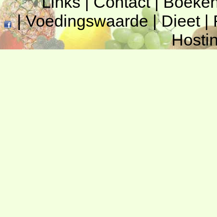
Links
|
Contact
|
Boeke
|
Voedingswaarde
|
Dieet
|
Hosti