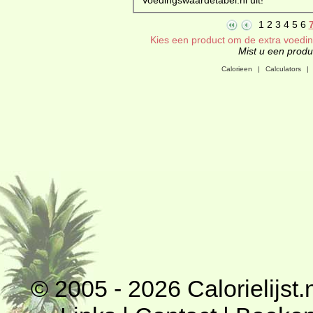
1
2
3
4
5
6
Kies een product om de extra voeding
Mist u een produc
Calorieen
|
Calculators
|
© 2005 - 2026
Calorielijst.