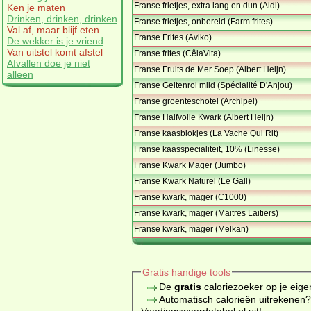
Franse frietjes, extra lang en dun (Aldi)
Ken je maten
Drinken, drinken, drinken
Franse frietjes, onbereid (Farm frites)
Val af, maar blijf eten
Franse Frites (Aviko)
De wekker is je vriend
Van uitstel komt afstel
Franse frites (CêlaVita)
Afvallen doe je niet
Franse Fruits de Mer Soep (Albert Heijn)
alleen
Franse Geitenrol mild (Spécialité D'Anjou)
Franse groenteschotel (Archipel)
Franse Halfvolle Kwark (Albert Heijn)
Franse kaasblokjes (La Vache Qui Rit)
Franse kaasspecialiteit, 10% (Linesse)
Franse Kwark Mager (Jumbo)
Franse Kwark Naturel (Le Gall)
Franse kwark, mager (C1000)
Franse kwark, mager (Maitres Laitiers)
Franse kwark, mager (Melkan)
Gratis handige tools
De
gratis
caloriezoeker op je eige
Automatisch calorieën uitrekenen
Voedingswaardetabel.nl uit!