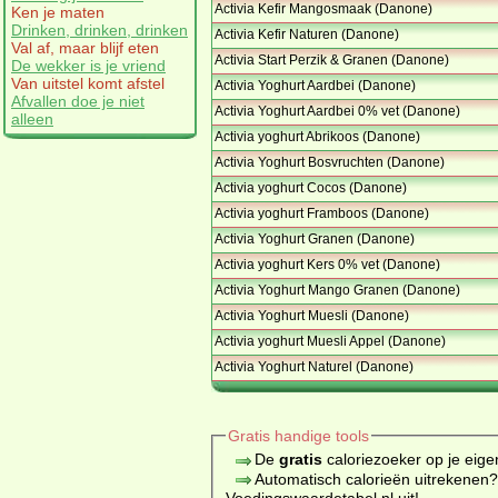
Activia Kefir Mangosmaak (Danone)
Ken je maten
Drinken, drinken, drinken
Activia Kefir Naturen (Danone)
Val af, maar blijf eten
Activia Start Perzik & Granen (Danone)
De wekker is je vriend
Van uitstel komt afstel
Activia Yoghurt Aardbei (Danone)
Afvallen doe je niet
Activia Yoghurt Aardbei 0% vet (Danone)
alleen
Activia yoghurt Abrikoos (Danone)
Activia Yoghurt Bosvruchten (Danone)
Activia yoghurt Cocos (Danone)
Activia yoghurt Framboos (Danone)
Activia Yoghurt Granen (Danone)
Activia yoghurt Kers 0% vet (Danone)
Activia Yoghurt Mango Granen (Danone)
Activia Yoghurt Muesli (Danone)
Activia yoghurt Muesli Appel (Danone)
Activia Yoghurt Naturel (Danone)
Gratis handige tools
De
gratis
caloriezoeker op je eige
Automatisch calorieën uitrekenen
Voedingswaardetabel.nl uit!