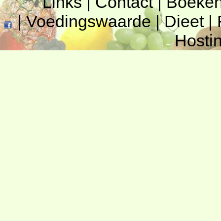
Links
|
Contact
|
Boeke
|
Voedingswaarde
|
Dieet
|
Hosti