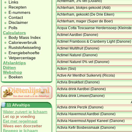
Achterham, 3% vet (Dulano)
Links
Recepten
Achterham, blokjes gekookt (Aldi)
E-nummers
Achterham, gekookt (De Drie Eiken)
Contact
Achterham, mager (Super de Boer)
Disclaimer
Polls
Acqua Cotta Toscaanse Herderssoep (Kleinst
Calculators
Actimel Aardbei (Danone)
Body Mass Index
Actimel Framboos & Cranberry Light (Danone)
Calorieverbruik
Ruststofwisseling
Actimel Multifruit (Danone)
Energiebehoefte
Actimel Naturel (Danone)
Vetpercentage
Actimel Naturel 0% vet (Danone)
Afslanktips
Diëten
Action (Sisi)
Webshop
Active Air Menthol Suikervrij (Ricola)
Boeken
Activia Breakfast (Danone)
Activia drink Aardbei (Danone)
Activia drink Limoen(Danone)
11 Afvaltips
Activia drink Perzik (Danone)
Water zuivert je lichaam
Activia Havermout Aardbei (Danone)
Let op je voeding
Eet met regelmaat
Activia Havermout Appel Kaneel (Danone)
Wees een doorzetter
Activia Kefir Bosbessmaak (Danone)
Beweeg je lichaam