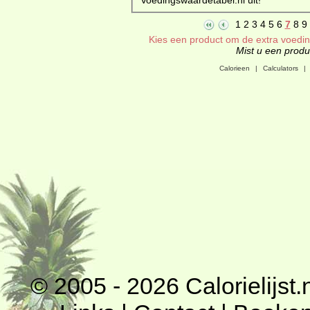
1
2
3
4
5
6
7
8
9
Kies een product om de extra voeding
Mist u een produc
Calorieen
|
Calculators
|
© 2005 - 2026
Calorielijst.