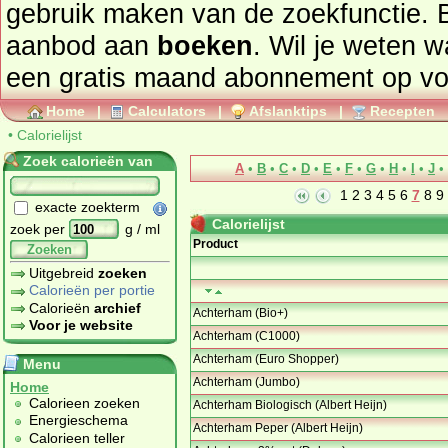
gebruik maken van de zoekfunctie. 
aanbod aan
boeken
. Wil je weten 
een gratis maand abonnement op
vo
Home
|
Calculators
|
Afslanktips
|
Recepten
•
Calorielijst
Zoek calorieën van
A
•
B
•
C
•
D
•
E
•
F
•
G
•
H
•
I
•
J
•
1
2
3
4
5
6
7
8
9
exacte zoekterm
Calorielijst
zoek per
g / ml
Product
Zoeken
Uitgebreid
zoeken
Calorieën per portie
Calorieën
archief
Achterham (Bio+)
Voor je website
Achterham (C1000)
Achterham (Euro Shopper)
Menu
Achterham (Jumbo)
Home
Calorieen zoeken
Achterham Biologisch (Albert Heijn)
Energieschema
Achterham Peper (Albert Heijn)
Calorieen teller