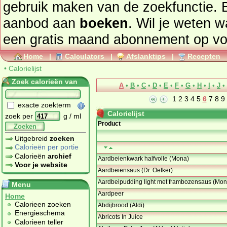
gebruik maken van de zoekfunctie. 
aanbod aan
boeken
. Wil je weten 
een gratis maand abonnement op
vo
Home
|
Calculators
|
Afslanktips
|
Recepten
•
Calorielijst
Zoek calorieën van
A
•
B
•
C
•
D
•
E
•
F
•
G
•
H
•
I
•
J
•
1
2
3
4
5
6
7
8
9
exacte zoekterm
Calorielijst
zoek per
g / ml
Product
Zoeken
Uitgebreid
zoeken
Calorieën per portie
Calorieën
archief
Aardbeienkwark halfvolle (Mona)
Voor je website
Aardbeiensaus (Dr. Oetker)
Aardbeipudding light met frambozensaus (Mon
Menu
Aardpeer
Home
Calorieen zoeken
Abdijbrood (Aldi)
Energieschema
Abricots In Juice
Calorieen teller