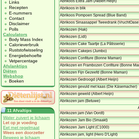
Abrikoos Extra Jam (Akbert Heijn)
Links
Recepten
Abrikoos in blik
E-nummers
Abrikoos Pompoen Spread (Blue Band)
Contact
Abrikoos Sinaasappel Tweedrank (VruchtOase
Disclaimer
Polls
Abrikozen (Hak)
Calculators
Abrikozen (Lidl)
Body Mass Index
Abrikozen Cake Taartje (La Pâtisserie)
Calorieverbruik
Ruststofwisseling
Abrikozen Cakejes (Jumbo)
Energiebehoefte
Abrikozen Confiture (Bonne Maman)
Vetpercentage
Abrikozen en Frambozen Confiture (Bonne M
Afslanktips
Diëten
Abrikozen Fijn Gezeefd (Bonne Maman)
Webshop
Abrikozen Gedroogd (Albert Heijn)
Boeken
Abrikozen gevuld met kaas (Die Käsemacher)
Abrikozen geweld (Albert Heijn)
Abrikozen jam (Betuwe)
11 Afvaltips
Abrikozen jam (Van Oordt)
Water zuivert je lichaam
Abrikozen Jam Bio (Smaakt)
Let op je voeding
Eet met regelmaat
Abrikozen Jam Light (C1000)
Wees een doorzetter
Abrikozen jam, light (Hero D'Light)
Beweeg je lichaam