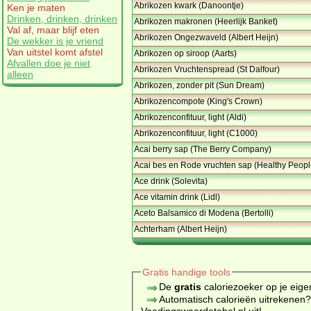
Abrikozen kwark (Danoontje)
Ken je maten
Drinken, drinken, drinken
Abrikozen makronen (Heerlijk Banket)
Val af, maar blijf eten
Abrikozen Ongezwaveld (Albert Heijn)
De wekker is je vriend
Van uitstel komt afstel
Abrikozen op siroop (Aarts)
Afvallen doe je niet
Abrikozen Vruchtenspread (St Dalfour)
alleen
Abrikozen, zonder pit (Sun Dream)
Abrikozencompote (King's Crown)
Abrikozenconfituur, light (Aldi)
Abrikozenconfituur, light (C1000)
Acai berry sap (The Berry Company)
Acai bes en Rode vruchten sap (Healthy Peopl
Ace drink (Solevita)
Ace vitamin drink (Lidl)
Aceto Balsamico di Modena (Bertolli)
Achterham (Albert Heijn)
Gratis handige tools
De
gratis
caloriezoeker op je eige
Automatisch calorieën uitrekenen
Voedingswaardetabel.nl uit!