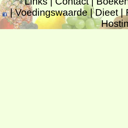
Links
|
Contact
|
Boeke
|
Voedingswaarde
|
Dieet
|
Hosti