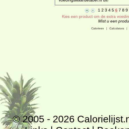
1
2
3
4
5
6
7
8
9
Kies een product om de extra voeding
Mist u een produc
Calorieen
|
Calculators
|
© 2005 - 2026
Calorielijst.