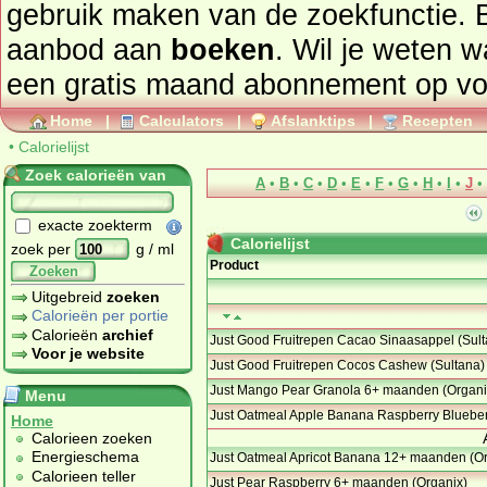
gebruik maken van de zoekfunctie. 
aanbod aan
boeken
. Wil je weten 
een gratis maand abonnement op
vo
Home
|
Calculators
|
Afslanktips
|
Recepten
•
Calorielijst
Zoek calorieën van
A
•
B
•
C
•
D
•
E
•
F
•
G
•
H
•
I
•
J
•
exacte zoekterm
Calorielijst
zoek per
g / ml
Product
Zoeken
Uitgebreid
zoeken
Calorieën per portie
Calorieën
archief
Just Good Fruitrepen Cacao Sinaasappel (Sult
Voor je website
Just Good Fruitrepen Cocos Cashew (Sultana)
Just Mango Pear Granola 6+ maanden (Organi
Menu
Just Oatmeal Apple Banana Raspberry Bluebe
Home
Calorieen zoeken
Energieschema
Just Oatmeal Apricot Banana 12+ maanden (Or
Calorieen teller
Just Pear Raspberry 6+ maanden (Organix)