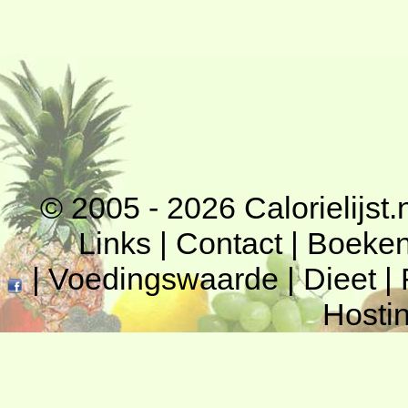
© 2005 - 2026
Calorielijst.
Links
|
Contact
|
Boeke
|
Voedingswaarde
|
Dieet
|
Hosti