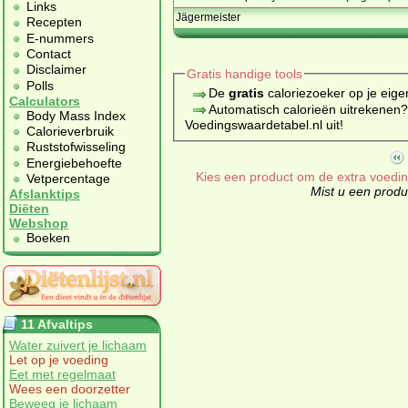
Links
Jägermeister
Recepten
E-nummers
Contact
Disclaimer
Gratis handige tools
Polls
De
gratis
caloriezoeker op je eige
Calculators
Automatisch calorieën uitrekenen
Body Mass Index
Voedingswaardetabel.nl uit!
Calorieverbruik
Ruststofwisseling
Energiebehoefte
Kies een product om de extra voeding
Vetpercentage
Mist u een produc
Afslanktips
Diëten
Webshop
Boeken
11 Afvaltips
Water zuivert je lichaam
Let op je voeding
Eet met regelmaat
Wees een doorzetter
Beweeg je lichaam