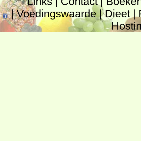
Links
|
Contact
|
Boeke
|
Voedingswaarde
|
Dieet
|
Hosti