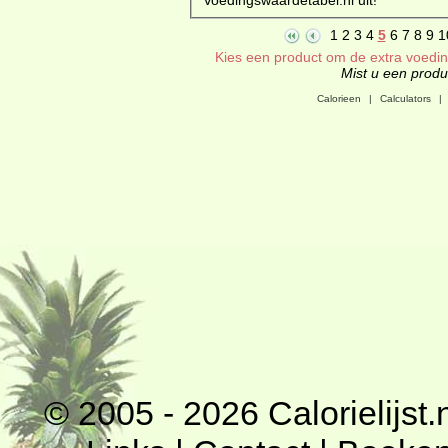
1
2
3
4
5
6
7
8
9
1
Kies een product om de extra voeding
Mist u een produc
Calorieen
|
Calculators
|
© 2005 - 2026
Calorielijst.