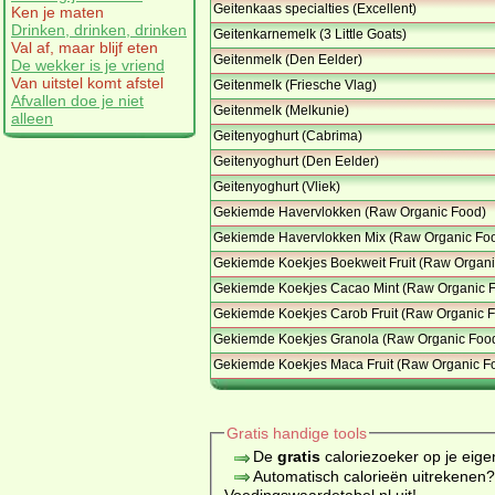
Geitenkaas specialties (Excellent)
Ken je maten
Drinken, drinken, drinken
Geitenkarnemelk (3 Little Goats)
Val af, maar blijf eten
Geitenmelk (Den Eelder)
De wekker is je vriend
Van uitstel komt afstel
Geitenmelk (Friesche Vlag)
Afvallen doe je niet
Geitenmelk (Melkunie)
alleen
Geitenyoghurt (Cabrima)
Geitenyoghurt (Den Eelder)
Geitenyoghurt (Vliek)
Gekiemde Havervlokken (Raw Organic Food)
Gekiemde Havervlokken Mix (Raw Organic Fo
Gekiemde Koekjes Boekweit Fruit (Raw Organi
Gekiemde Koekjes Cacao Mint (Raw Organic 
Gekiemde Koekjes Carob Fruit (Raw Organic 
Gekiemde Koekjes Granola (Raw Organic Foo
Gekiemde Koekjes Maca Fruit (Raw Organic F
Gratis handige tools
De
gratis
caloriezoeker op je eige
Automatisch calorieën uitrekenen
Voedingswaardetabel.nl uit!