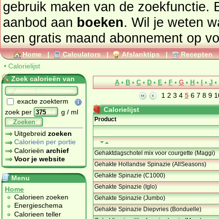
gebruik maken van de zoekfunctie. 
aanbod aan
boeken
. Wil je weten 
een gratis maand abonnement op
vo
Home
|
Calculators
|
Afslanktips
|
Recepten
•
Calorielijst
Zoek calorieën van
A
•
B
•
C
•
D
•
E
•
F
•
G
•
H
•
I
•
J
•
1
2
3
4
5
6
7
8
9
1
exacte zoekterm
Calorielijst
zoek per
g / ml
Product
Zoeken
Uitgebreid
zoeken
Calorieën per portie
Calorieën
archief
Gehaktdagschotel mix voor courgette (Maggi)
Voor je website
Gehakte Hollandse Spinazie (AllSeasons)
Gehakte Spinazie (C1000)
Menu
Gehakte Spinazie (Iglo)
Home
Calorieen zoeken
Gehakte Spinazie (Jumbo)
Energieschema
Gehakte Spinazie Diepvries (Bonduelle)
Calorieen teller