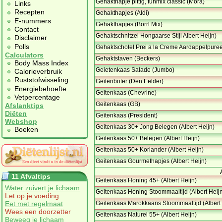
Gehakthapje pittig, funmix classic (Mora)
Links
Recepten
Gehakthapjes (Aldi)
E-nummers
Gehakthapjes (Borrl Mix)
Contact
Gehaktschnitzel Hongaarse Stijl Albert Heijn)
Disclaimer
Polls
Gehaktschotel Prei a la Creme Aardappelpuree 
Calculators
Gehaktstaven (Beckers)
Body Mass Index
Geietenkaas Salade (Jumbo)
Calorieverbruik
Ruststofwisseling
Geitenboter (Den Eelder)
Energiebehoefte
Geitenkaas (Chevrine)
Vetpercentage
Geitenkaas (GB)
Afslanktips
Diëten
Geitenkaas (President)
Webshop
Geitenkaas 30+ Jong Belegen (Albert Heijn)
Boeken
Geitenkaas 50+ Belegen (Albert Heijn)
Geitenkaas 50+ Koriander (Albert Heijn)
Geitenkaas Gourmethapjes (Albert Heijn)
11 Afvaltips
Geitenkaas Honing 45+ (Albert Heijn)
Water zuivert je lichaam
Geitenkaas Honing Stoommaaltijd (Albert Heij
Let op je voeding
Eet met regelmaat
Geitenkaas Marokkaans Stoommaaltijd (Albert 
Wees een doorzetter
Geitenkaas Naturel 55+ (Albert Heijn)
Beweeg je lichaam