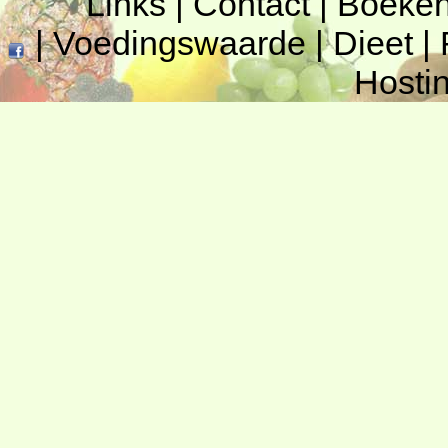
Links
|
Contact
|
Boeke
|
Voedingswaarde
|
Dieet
|
Hosti