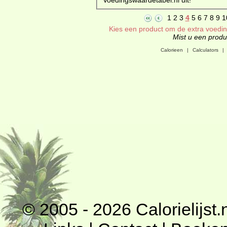
1
2
3
4
5
6
7
8
9
1
Kies een product om de extra voeding
Mist u een produc
Calorieen
|
Calculators
|
© 2005 - 2026
Calorielijst.