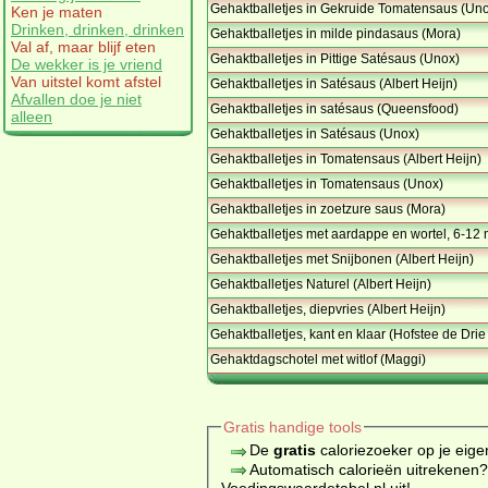
Gehaktballetjes in Gekruide Tomatensaus (Un
Ken je maten
Drinken, drinken, drinken
Gehaktballetjes in milde pindasaus (Mora)
Val af, maar blijf eten
Gehaktballetjes in Pittige Satésaus (Unox)
De wekker is je vriend
Van uitstel komt afstel
Gehaktballetjes in Satésaus (Albert Heijn)
Afvallen doe je niet
Gehaktballetjes in satésaus (Queensfood)
alleen
Gehaktballetjes in Satésaus (Unox)
Gehaktballetjes in Tomatensaus (Albert Heijn)
Gehaktballetjes in Tomatensaus (Unox)
Gehaktballetjes in zoetzure saus (Mora)
Gehaktballetjes met aardappe en wortel, 6-12
Gehaktballetjes met Snijbonen (Albert Heijn)
Gehaktballetjes Naturel (Albert Heijn)
Gehaktballetjes, diepvries (Albert Heijn)
Gehaktballetjes, kant en klaar (Hofstee de Drie
Gehaktdagschotel met witlof (Maggi)
Gratis handige tools
De
gratis
caloriezoeker op je eige
Automatisch calorieën uitrekenen
Voedingswaardetabel.nl uit!