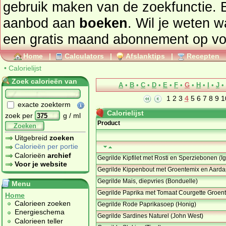
gebruik maken van de zoekfunctie. 
aanbod aan
boeken
. Wil je weten 
een gratis maand abonnement op
vo
Home
|
Calculators
|
Afslanktips
|
Recepten
•
Calorielijst
Zoek calorieën van
A
•
B
•
C
•
D
•
E
•
F
•
G
•
H
•
I
•
J
•
1
2
3
4
5
6
7
8
9
1
exacte zoekterm
Calorielijst
zoek per
g / ml
Product
Zoeken
Uitgebreid
zoeken
Calorieën per portie
Calorieën
archief
Gegrilde Kipfilet met Rosti en Sperziebonen (Ig
Voor je website
Gegrilde Kippenbout met Groentemix en Aardap
Gegrilde Mais, diepvries (Bonduelle)
Menu
Gegrilde Paprika met Tomaat Courgette Groen
Home
Calorieen zoeken
Gegrilde Rode Paprikasoep (Honig)
Energieschema
Gegrilde Sardines Naturel (John West)
Calorieen teller