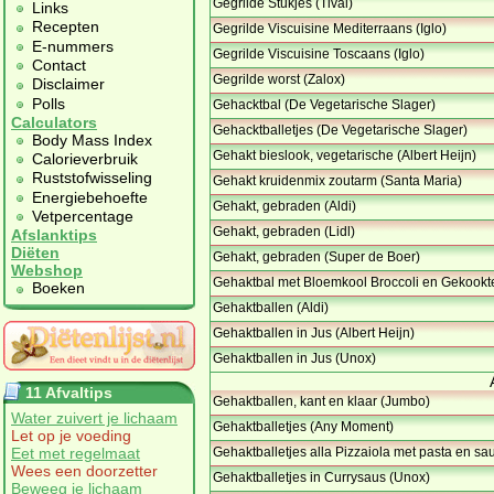
Gegrilde Stukjes (Tival)
Links
Recepten
Gegrilde Viscuisine Mediterraans (Iglo)
E-nummers
Gegrilde Viscuisine Toscaans (Iglo)
Contact
Gegrilde worst (Zalox)
Disclaimer
Polls
Gehacktbal (De Vegetarische Slager)
Calculators
Gehacktballetjes (De Vegetarische Slager)
Body Mass Index
Gehakt bieslook, vegetarische (Albert Heijn)
Calorieverbruik
Ruststofwisseling
Gehakt kruidenmix zoutarm (Santa Maria)
Energiebehoefte
Gehakt, gebraden (Aldi)
Vetpercentage
Gehakt, gebraden (Lidl)
Afslanktips
Diëten
Gehakt, gebraden (Super de Boer)
Webshop
Gehaktbal met Bloemkool Broccoli en Gekookte
Boeken
Gehaktballen (Aldi)
Gehaktballen in Jus (Albert Heijn)
Gehaktballen in Jus (Unox)
11 Afvaltips
Gehaktballen, kant en klaar (Jumbo)
Water zuivert je lichaam
Gehaktballetjes (Any Moment)
Let op je voeding
Eet met regelmaat
Gehaktballetjes alla Pizzaiola met pasta en saus
Wees een doorzetter
Gehaktballetjes in Currysaus (Unox)
Beweeg je lichaam