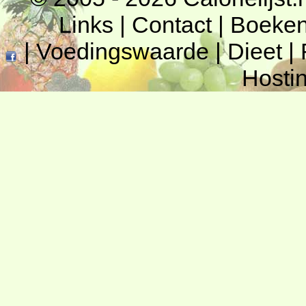
Links
|
Contact
|
Boeke
|
Voedingswaarde
|
Dieet
|
Hosti