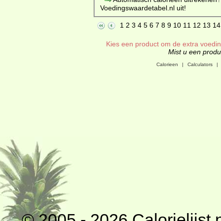
Voedingswaardetabel.nl uit!
1
2
3
4
5
6
7
8
9
10
11
12
13
14
Kies een product om de extra voeding
Mist u een produc
Calorieen
|
Calculators
|
© 2005 - 2026
Calorielijst.