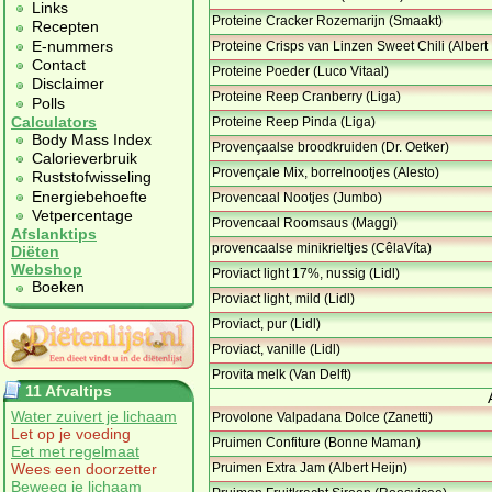
Links
Proteine Cracker Rozemarijn (Smaakt)
Recepten
E-nummers
Proteine Crisps van Linzen Sweet Chili (Albert 
Contact
Proteine Poeder (Luco Vitaal)
Disclaimer
Proteine Reep Cranberry (Liga)
Polls
Calculators
Proteine Reep Pinda (Liga)
Body Mass Index
Provençaalse broodkruiden (Dr. Oetker)
Calorieverbruik
Provençale Mix, borrelnootjes (Alesto)
Ruststofwisseling
Energiebehoefte
Provencaal Nootjes (Jumbo)
Vetpercentage
Provencaal Roomsaus (Maggi)
Afslanktips
provencaalse minikrieltjes (CêlaVíta)
Diëten
Webshop
Proviact light 17%, nussig (Lidl)
Boeken
Proviact light, mild (Lidl)
Proviact, pur (Lidl)
Proviact, vanille (Lidl)
Provita melk (Van Delft)
11 Afvaltips
Water zuivert je lichaam
Provolone Valpadana Dolce (Zanetti)
Let op je voeding
Pruimen Confiture (Bonne Maman)
Eet met regelmaat
Wees een doorzetter
Pruimen Extra Jam (Albert Heijn)
Beweeg je lichaam