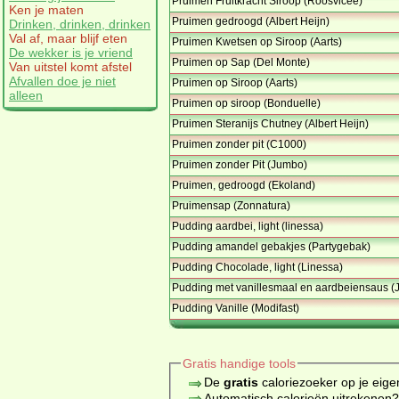
Pruimen Fruitkracht Siroop (Roosvicee)
Ken je maten
Pruimen gedroogd (Albert Heijn)
Drinken, drinken, drinken
Val af, maar blijf eten
Pruimen Kwetsen op Siroop (Aarts)
De wekker is je vriend
Pruimen op Sap (Del Monte)
Van uitstel komt afstel
Afvallen doe je niet
Pruimen op Siroop (Aarts)
alleen
Pruimen op siroop (Bonduelle)
Pruimen Steranijs Chutney (Albert Heijn)
Pruimen zonder pit (C1000)
Pruimen zonder Pit (Jumbo)
Pruimen, gedroogd (Ekoland)
Pruimensap (Zonnatura)
Pudding aardbei, light (linessa)
Pudding amandel gebakjes (Partygebak)
Pudding Chocolade, light (Linessa)
Pudding met vanillesmaal en aardbeiensaus 
Pudding Vanille (Modifast)
Gratis handige tools
De
gratis
caloriezoeker op je eige
Automatisch calorieën uitrekenen