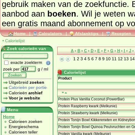
gebruik maken van de zoekfunctie. 
aanbod aan
boeken
. Wil je weten 
een gratis maand abonnement op
vo
Home
|
Calculators
|
Afslanktips
|
Recepten
•
Calorielijst
Zoek calorieën van
A
•
B
•
C
•
D
•
E
•
F
•
G
•
H
•
I
•
J
•
1
2
3
4
5
6
7
8
9
10
11
12
13
14
exacte zoekterm
zoek per
g / ml
Calorielijst
Zoeken
Product
Uitgebreid
zoeken
Calorieën per portie
Calorieën
archief
Voor je website
Protein Plus Vanilla Coconut (PowerBar)
Protein Raspberry kwark (Melkunie)
Menu
Protein Strawberry kwark (Melkunie)
Home
Protein Tonijn Bowl Kikkererwten en Kidneybo
Calorieen zoeken
Energieschema
Protein Tonijn Bowl Quinoa Peulvruchten en G
Calorieen teller
Protein Vanilla kwark (Melkunie)