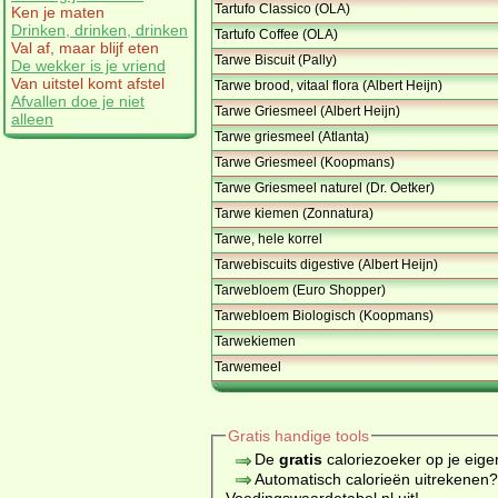
Tartufo Classico (OLA)
Ken je maten
Drinken, drinken, drinken
Tartufo Coffee (OLA)
Val af, maar blijf eten
Tarwe Biscuit (Pally)
De wekker is je vriend
Van uitstel komt afstel
Tarwe brood, vitaal flora (Albert Heijn)
Afvallen doe je niet
Tarwe Griesmeel (Albert Heijn)
alleen
Tarwe griesmeel (Atlanta)
Tarwe Griesmeel (Koopmans)
Tarwe Griesmeel naturel (Dr. Oetker)
Tarwe kiemen (Zonnatura)
Tarwe, hele korrel
Tarwebiscuits digestive (Albert Heijn)
Tarwebloem (Euro Shopper)
Tarwebloem Biologisch (Koopmans)
Tarwekiemen
Tarwemeel
Gratis handige tools
De
gratis
caloriezoeker op je eige
Automatisch calorieën uitrekenen
Voedingswaardetabel.nl uit!