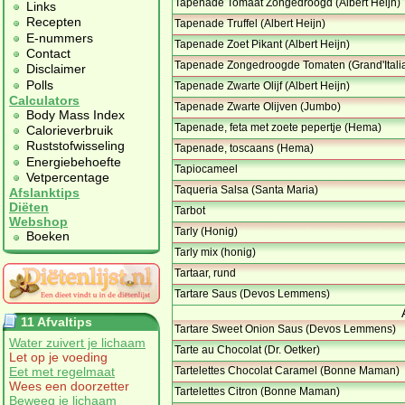
Tapenade Tomaat Zongedroogd (Albert Heijn)
Links
Recepten
Tapenade Truffel (Albert Heijn)
E-nummers
Tapenade Zoet Pikant (Albert Heijn)
Contact
Tapenade Zongedroogde Tomaten (Grand'Itali
Disclaimer
Polls
Tapenade Zwarte Olijf (Albert Heijn)
Calculators
Tapenade Zwarte Olijven (Jumbo)
Body Mass Index
Tapenade, feta met zoete pepertje (Hema)
Calorieverbruik
Ruststofwisseling
Tapenade, toscaans (Hema)
Energiebehoefte
Tapiocameel
Vetpercentage
Taqueria Salsa (Santa Maria)
Afslanktips
Diëten
Tarbot
Webshop
Tarly (Honig)
Boeken
Tarly mix (honig)
Tartaar, rund
Tartare Saus (Devos Lemmens)
11 Afvaltips
Tartare Sweet Onion Saus (Devos Lemmens)
Water zuivert je lichaam
Tarte au Chocolat (Dr. Oetker)
Let op je voeding
Eet met regelmaat
Tartelettes Chocolat Caramel (Bonne Maman)
Wees een doorzetter
Tartelettes Citron (Bonne Maman)
Beweeg je lichaam