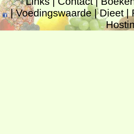
Links
|
Contact
|
Boeke
|
Voedingswaarde
|
Dieet
|
Hosti