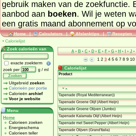
gebruik maken van de zoekfunctie. 
aanbod aan
boeken
. Wil je weten 
een gratis maand abonnement op
vo
Home
|
Calculators
|
Afslanktips
|
Recepten
•
Calorielijst
Zoek calorieën van
A
•
B
•
C
•
D
•
E
•
F
•
G
•
H
•
I
•
J
•
1
2
3
4
5
6
7
8
9
10
exacte zoekterm
Calorielijst
zoek per
g / ml
Product
Zoeken
Uitgebreid
zoeken
Calorieën per portie
Calorieën
archief
Tapenade (Royal Mediterranean))
Voor je website
Tapenade Groene Olijf (Albert Heijn)
Tapenade Groene Olijven (Jumbo)
Menu
Tapenade Kalamata Olijf (Albert Heijn)
Home
Calorieen zoeken
Tapenade met Sweet Pepper (Albert Heijn)
Energieschema
Tapenade Olijven (Grand'Italia)
Calorieen teller