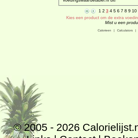
1
2
3
4
5
6
7
8
9
10
Kies een product om de extra voeding
Mist u een produc
Calorieen
|
Calculators
|
© 2005 - 2026
Calorielijst.