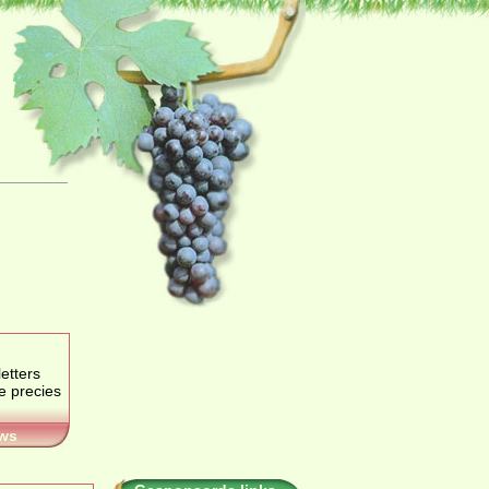
etters
je precies
ws