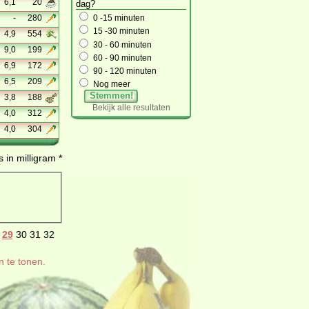
6,1
20
dag?
-
280
0 -15 minuten
15 -30 minuten
4,9
554
30 - 60 minuten
9,0
199
60 - 90 minuten
6,9
172
90 - 120 minuten
6,5
209
Nog meer
Stemmen!
3,8
188
Bekijk alle resultaten
4,0
312
4,0
304
 in milligram *
29
30
31
32
n te tonen.