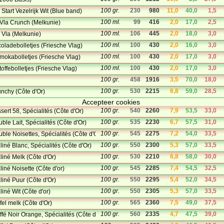
100 gr.
230
980
11,0
40,0
1,5
Start Vezelrijk Wit (Blue band)
100 ml.
99
416
2,0
17,0
2,5
e Vla Crunch (Melkunie)
100 ml.
106
445
2,0
18,0
3,0
e Vla (Melkunie)
100 ml.
100
430
2,0
16,0
3,0
coladebolletjes (Friesche Vlag)
100 ml.
100
430
2,0
17,0
3,0
 mokabolletjes (Friesche Vlag)
100 ml.
100
430
2,0
17,0
3,0
 toffebolletjes (Friesche Vlag)
100 gr.
458
1916
3,5
70,0
18,0
100 gr.
530
2215
6,8
59,0
28,5
nchy (Côte d'Or)
Accepteer cookies
100 gr.
540
2260
7,9
53,5
33,0
ert 58, Spécialités (Côte d'Or)
100 gr.
535
2230
6,7
57,5
31,0
le Lait, Spécialités (Côte d'Or)
100 gr.
545
2275
7,2
54,0
33,5
le Noisettes, Spécialités (Côte d'Or)
100 gr.
550
2300
5,3
57,0
33,5
iné Blanc, Spécialités (Côte d'Or)
100 gr.
530
2210
6,8
58,0
30,0
iné Melk (Côte d'Or)
100 gr.
545
2285
7,4
54,5
32,5
iné Noisette (Côte d'or)
100 gr.
550
2295
5,4
52,0
34,5
iné Puur (Côte d'Or)
100 gr.
550
2305
5,3
57,0
33,5
iné Wit (Côte d'or)
100 gr.
565
2360
7,5
49,0
37,5
el melk (Côte d'Or)
100 gr.
560
2335
4,7
47,5
39,0
fé Noir Orange, Spécialités (Côte d'Or)