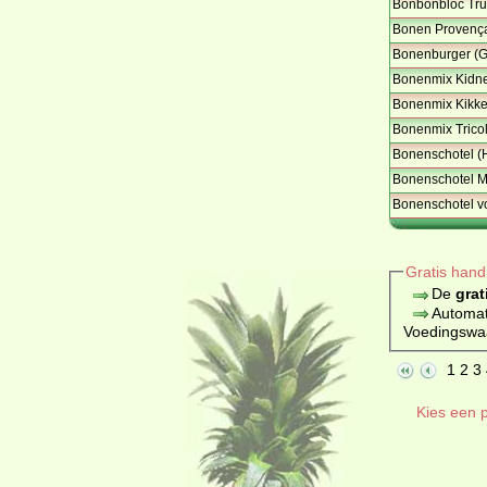
Bonbonbloc Truf
Bonen Provençal
Bonenburger (G
Bonenmix Kidne
Bonenmix Kikke
Bonenmix Tricol
Bonenschotel (
Bonenschotel M
Bonenschotel vo
Gratis hand
De
grat
Automat
Voedingswaar
1
2
3
Kies een p