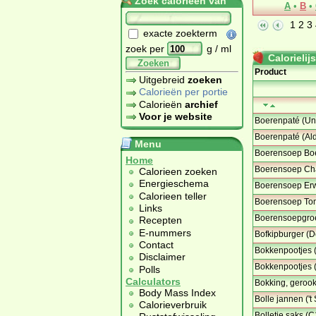
Zoek calorieën van
A
•
B
•
1
2
3
exacte zoekterm
zoek per
g / ml
Calorielijs
Zoeken
Product
Uitgebreid
zoeken
Calorieën per portie
Calorieën
archief
Voor je website
Boerenpaté (Un
Boerenpaté (Ald
Menu
Boerensoep Boe
Home
Boerensoep Cha
Calorieen zoeken
Energieschema
Boerensoep Erwt
Calorieen teller
Boerensoep Tom
Links
Boerensoepgroe
Recepten
E-nummers
Bofkipburger (D
Contact
Bokkenpootjes 
Disclaimer
Bokkenpootjes 
Polls
Calculators
Bokking, gerook
Body Mass Index
Bolle jannen ('t
Calorieverbruik
Bolletje saks (