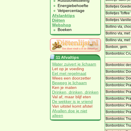
Ruststofwisseling
Energiebehoefte
Bolletjes Goede 
Vetpercentage
Bolletjes Toffe
Afslanktips
Bolletjes Vanill
Diëten
Webshop
Bollino vla, cho
Boeken
Bollino vla, met
Bollino vla, met
Bonbon, gem.
Bonbonbloc Cru
11 Afvaltips
Water zuivert je lichaam
Bonbonbloc dess
Let op je voeding
Bonbonbloc Doub
Eet met regelmaat
Wees een doorzetter
Bonbonbloc Doub
Beweeg je lichaam
Bonbonbloc Pral
Ken je maten
Bonbonbloc Pral
Drinken, drinken, drinken
Val af, maar blijf eten
Bonbonbloc Pral
De wekker is je vriend
Bonbonbloc Pral
Van uitstel komt afstel
Afvallen doe je niet
Bonbonbloc Pral
alleen
Bonbonbloc Truf
Bonbonbloc Truf