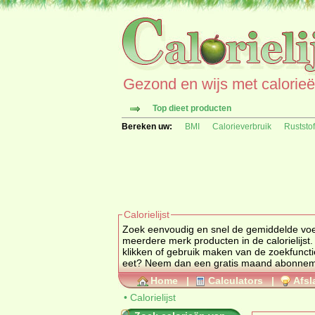
Gezond en wijs met calorieën 
Top dieet producten
Bereken uw:
BMI
Calorieverbruik
Ruststo
Calorielijst
Zoek eenvoudig en snel de gemiddelde
vo
meerdere merk producten in de calorielijst.
klikken of gebruik maken van de zoekfuncti
eet? Neem dan een gratis maand abonne
Home
|
Calculators
|
Afsl
•
Calorielijst