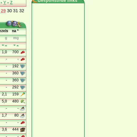
Gesponsorde links
•
Y
•
Z
29
30
31
32
ezels
na *
g
mg
1,0
700
-
-
-
192
-
360
-
360
-
292
2,1
159
5,0
480
-
-
1,7
80
-
-
3,6
444
-
-