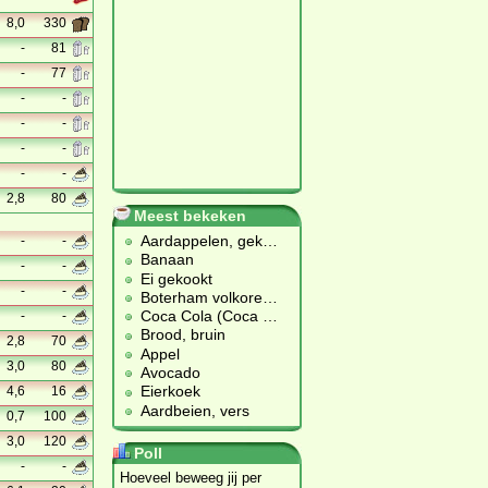
8,0
330
-
81
-
77
-
-
-
-
-
-
-
-
2,8
80
Meest bekeken
Aardappelen, gek
…
-
-
Banaan
-
-
Ei gekookt
-
-
Boterham volkore
…
Coca Cola (Coca
…
-
-
Brood, bruin
2,8
70
Appel
3,0
80
Avocado
Eierkoek
4,6
16
Aardbeien, vers
0,7
100
3,0
120
Poll
-
-
Hoeveel beweeg jij per