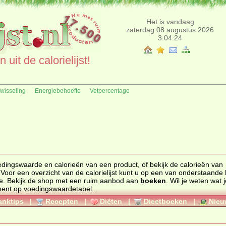
Het is vandaag
zaterdag 08 augustus 2026
3:04:24
uit de calorielijst!
fwisseling
Energiebehoefte
Vetpercentage
edingswaarde
en
calorieën
van een product, of bekijk de calorieën van
 Voor een overzicht van de calorielijst kunt u op een van onderstaande l
e. Bekijk de
shop
met een ruim aanbod aan
boeken
. Wil je weten wat 
ment op
voedingswaardetabel
.
anktips
|
Recepten
|
Diëten
|
Dieetboeken
|
Nieu