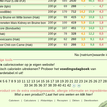
100 gr.
585
2430
4,8
46,5
40,5
fel Puur (Côte d'Or)
100 gr.
69
288
-
-
4,7
e (Iglo)
100 gr.
170
712
14,2
15,9
4,3
oodBite)
100 gr.
99
415
6,7
10,8
1,1
y Bruine en Witte bonen (Hak)
100 gr.
100
419
5,9
11,6
1,8
rerwten Mais Kidney en Bruine bonen (Hak)
100 gr.
107
451
7,1
14,0
1,1
ore (Bonduelle)
100 gr.
78
328
4,1
12,2
0,5
Hak)
100 gr.
62
260
3,5
9,1
0,4
exicaans (Hak)
100 gr.
63
266
3,1
9,8
0,4
or Chili con Carne (Hak)
Na (natrium)waarde is
ige tools
is
caloriezoeker op je eigen website!
isch calorieën uitrekenen? Probeer het
voedingsdagboek
van
detabel.nl uit!
4
5
6
7
8
9
10
11
12
13
14
15
16
17
18
19
20
21
22
23
24
25
26
27
28
33
34
35
36
37
38
39
40
41
42
roduct om de extra voedingswaarde, allergie informatie en ingrediënte
Mist u een product? Laat het ons weten en klik hier!
Calorieen
|
Calculators
|
Afslanktips
|
Recepten
|
Diëten
|
Dieetboeken