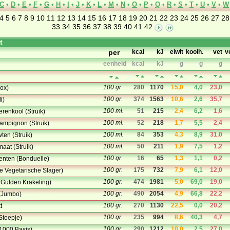
C
•
D
•
E
•
F
•
G
•
H
•
I
•
J
•
K
•
L
•
M
•
N
•
O
•
P
•
Q
•
R
•
S
•
T
•
U
•
V
•
W
4
5
6
7
8
9
10
11
12
13
14
15
16
17
18
19
20
21
22
23
24
25
26
27
28
33
34
35
36
37
38
39
40
41
42
t
per
kcal
kJ
eiwit
koolh.
vet
v
eenheid
kcal
kJ
g
g
g
100 gr.
280
1170
15,0
4,0
23,0
ox)
100 gr.
374
1563
10,6
2,6
35,7
i)
100 ml.
51
215
2,4
6,2
1,6
renkool (Struik)
100 ml.
52
218
1,7
5,5
2,4
mpignon (Struik)
100 ml.
84
353
4,3
8,9
31,0
en (Struik)
100 ml.
50
211
1,9
7,5
1,2
aat (Struik)
100 gr.
16
65
1,3
1,1
0,2
nten (Bonduelle)
100 gr.
175
732
7,9
6,1
12,0
e Vegetarische Slager)
100 gr.
474
1981
5,0
69,0
19,0
(Gulden Krakeling)
100 gr.
490
2054
4,9
66,8
22,2
(Jumbo)
100 gr.
270
1130
22,5
0,0
20,2
t
100 gr.
235
994
8,6
40,3
4,7
 Stoepje)
100 gr.
290
1212
10,0
2,5
27,0
C1000 Basis)